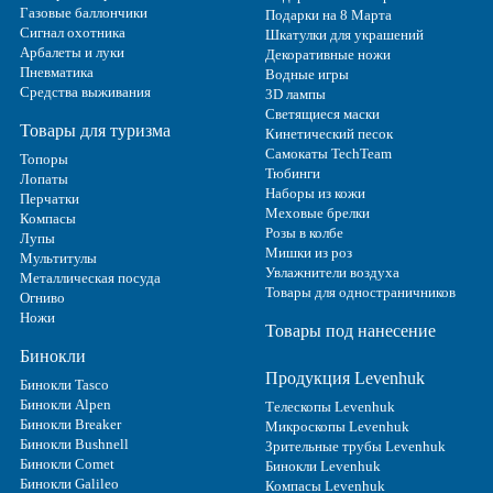
Газовые баллончики
Подарки на 8 Марта
Сигнал охотника
Шкатулки для украшений
Арбалеты и луки
Декоративные ножи
Пневматика
Водные игры
Средства выживания
3D лампы
Светящиеся маски
Товары для туризма
Кинетический песок
Самокаты TechTeam
Топоры
Тюбинги
Лопаты
Наборы из кожи
Перчатки
Меховые брелки
Компасы
Розы в колбе
Лупы
Мишки из роз
Мультитулы
Увлажнители воздуха
Металлическая посуда
Товары для одностраничников
Огниво
Ножи
Товары под нанесение
Бинокли
Продукция Levenhuk
Бинокли Tasco
Бинокли Alpen
Телескопы Levenhuk
Бинокли Breaker
Микроскопы Levenhuk
Бинокли Bushnell
Зрительные трубы Levenhuk
Бинокли Comet
Бинокли Levenhuk
Бинокли Galileo
Компасы Levenhuk