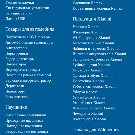
Умные лампочки
Наушники Remax
Светодиодные установки
Портативные колонки Remax
Бегущие строки
Лампы USB
Продукция Xiaomi
Рюкзаки Xiaomi
Товары для автомобиля
IP-камеры Xiaomi
Портативные DVD плееры
Wi-Fi роутеры Xiaomi
Автомобильные телевизоры
Бытовая техника Xiaomi
Алкотестеры
Чайники и термосы Xiaomi
Парктроники
Внешние аккумуляторы Xiaomi
Радар-детекторы
Зарядные устройства Xiaomi
Навигаторы
Зубные щетки Xiaomi
Видеорегистраторы
Ноутбуки Xiaomi
Номерная рамка с камерой
Одежда и обувь Xiaomi
Зеркало видеорегистратор
Полотенца Xiaomi
Держатели
Роботы-пылесосы Xiaomi
Инверторы
Уборка в доме
Разветвители
Умный дом Xiaomi
Умный свет Xiaomi
Наушники
Фитнес-браслеты Xiaomi
Чемоданы Xiaomi
Одноразовые наушники
Аксессуары Xiaomi
Проводные наушники
Накладные наушники
Товары для Wildberries
Беспроводные наушники