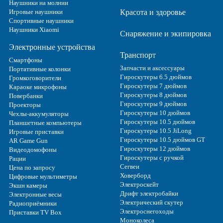
Наушники на молнии
Игровые наушники
Красота и здоровье
Спортивные наушники
Наушники Xiaomi
Снаряжение и экипировка
Электронные устройства
Транспорт
Смартфоны
Запчасти и аксессуары
Портативные колонки
Гироскутеры 6.5 дюймов
Громкоговорители
Гироскутеры 7 дюймов
Караоке микрофоны
Гироскутеры 8 дюймов
Повербанки
Гироскутеры 9 дюймов
Проекторы
Гироскутеры 10 дюймов
Чехлы-аккумуляторы
Гироскутеры 10.5 дюймов
Планшетные компьютеры
Гироскутеры 10.5 JiLong
Игровые приставки
Гироскутеры 10.5 дюймов GT
AR Game Gun
Гироскутеры 12 дюймов
Видеодомофоны
Гироскутеры с ручкой
Рации
Сегвеи
Цена по запросу
Ховерборд
Цифровые мультиметры
Электроскейт
Экшн камеры
Дрифт электробайки
Электронные весы
Электрический скутер
Радиоприёмники
Электроснегоходы
Приставки TV Box
Моноколеса