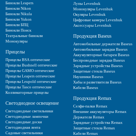
Бинокли Leapers
Лупы Levenhuk
Бинокли Nikon
Монокуляры Levenhuk
Бинокли Nikula
Окуляры Levenhuk
Бинокли Yukon
Цифровые камеры Levenhuk
Бинокли БПЦ
Аксессуары Levenhuk
Бинокли Поиск
Театральные бинокли
Продукция Baseus
Монокуляры
Автомобильные держатели Baseus
Автомобильные зарядки Baseus
Прицелы
Аккумуляторные батареи Baseus
Прицелы BSA оптические
Беспроводные зарядки Baseus
Прицелы Bushnell оптические
Зарядные устройства Baseus
Прицелы GAMO оптические
Защитные стекла Baseus
Прицелы Leapers оптические
Наушники Baseus
Прицелы Leupold оптические
Хабы и разветвители Baseus
Прицелы Tasco оптические
Кабели Baseus
Коллиматорные прицелы
Продукция Remax
Светодиодное освещение
Селфи-палки Remax
Светодиодные светильники
Внешние аккумуляторы Remax
Светодиодные лампочки
Держатели Remax
Светодиодные доски
Зарядные устройства Remax
Светодиодная лента
Защитные стекла Remax
Садовые светильники
Кабели Remax