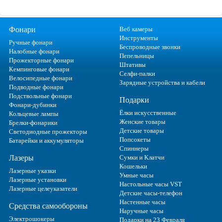
Фонари
Веб камеры
Инструменты
Ручные фонари
Беспроводные звонки
Налобные фонари
Пепельницы
Прожекторные фонари
Штативы
Кемпинговые фонари
Селфи-палки
Велосипедные фонари
Зарядные устройства и кабели
Подводные фонари
Подствольные фонари
Подарки
Фонари-дубинки
Ёлки искусственные
Кольцевые лампы
Женские товары
Брелки-фонарики
Детские товары
Светодиодные прожекторы
Попсокеты
Батарейки и аккумуляторы
Спиннеры
Лазеры
Сумки и Клатчи
Кошельки
Лазерные указки
Умные часы
Лазерные установки
Настольные часы VST
Лазерные целеуказатели
Детские часы-телефон
Настенные часы
Средства самообороны
Наручные часы
Электрошокеры
Подарки на 23 Февраля