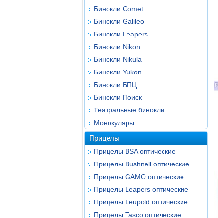
Бинокли Comet
Бинокли Galileo
Бинокли Leapers
Бинокли Nikon
Бинокли Nikula
Бинокли Yukon
Бинокли БПЦ
Бинокли Поиск
Театральные бинокли
Монокуляры
Прицелы
Прицелы BSA оптические
Прицелы Bushnell оптические
Прицелы GAMO оптические
Прицелы Leapers оптические
Прицелы Leupold оптические
Прицелы Tasco оптические