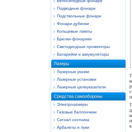
Велосипедные фонари
Подводные фонари
Подствольные фонари
Фонари-дубинки
Кольцевые лампы
Брелки-фонарики
Светодиодные прожекторы
Батарейки и аккумуляторы
Лазеры
Лазерные указки
Т
Лазерные установки
к
р
Лазерные целеуказатели
с
Средства самообороны
п
Электрошокеры
Т
д
Газовые баллончики
к
Сигнал охотника
и
к
Арбалеты и луки