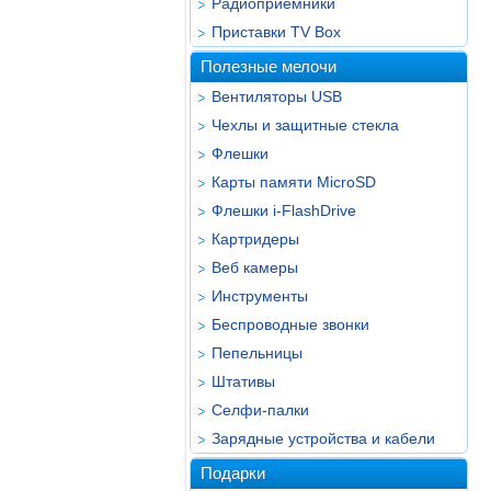
Радиоприёмники
Приставки TV Box
Полезные мелочи
Вентиляторы USB
Чехлы и защитные стекла
Флешки
Карты памяти MicroSD
Флешки i-FlashDrive
Картридеры
Веб камеры
Инструменты
Беспроводные звонки
Пепельницы
Штативы
Селфи-палки
Зарядные устройства и кабели
Подарки