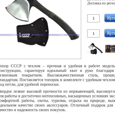
Доставка по регио
Куп
Куп
опор СССР с чехлом – прочная и удобная в работе модель
онструкции, гарантируя идеальный хват в руке благодар
езиновым покрытием. Высококачественная сталь, проше
тандартам. Поставляется топорик в комплекте с удобным чехлом
од петли, для удобной переноски.
вердое лезвие высокой прочности из нержавеющей, высокоугле
ля работы в достаточно интенсивных, насыщенных условиях эк
омфортной работы, охоты, туризма, отдыха на природе, вы
деальном качестве своих аксессуаров. Отличный подарок для 
ачество и надежность своих покупок.