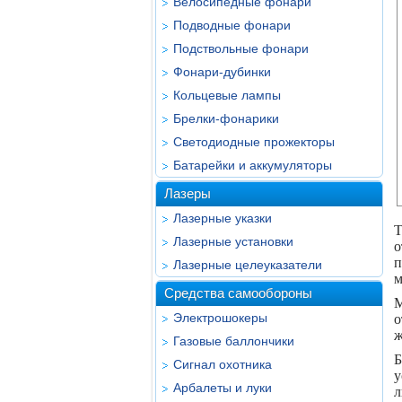
Велосипедные фонари
Подводные фонари
Подствольные фонари
Фонари-дубинки
Кольцевые лампы
Брелки-фонарики
Светодиодные прожекторы
Батарейки и аккумуляторы
Лазеры
Лазерные указки
Т
Лазерные установки
о
п
Лазерные целеуказатели
м
Средства самообороны
М
Электрошокеры
о
ж
Газовые баллончики
Б
Сигнал охотника
у
Арбалеты и луки
л