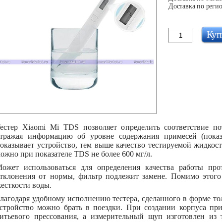
Доставка по регио
Куп
естер Xiaomi Mi TDS позволяет определить соответствие п
тражая информацию об уровне содержания примесей (показ
оказывает устройство, тем выше качество тестируемой жидкост
ожно при показателе TDS не более 600 мг/л.
ожет использоваться для определения качества работы пр
тклонения от нормы, фильтр подлежит замене. Помимо этого
есткости воды.
лагодаря удобному исполнению тестера, сделанного в форме то
стройство можно брать в поездки. При создании корпуса пр
итьевого прессования, а измерительный щуп изготовлен из т