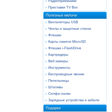
Радиоприёмники
Приставки TV Box
Полезные мелочи
Вентиляторы USB
Чехлы и защитные стекла
Флешки
Карты памяти MicroSD
Флешки i-FlashDrive
Картридеры
Веб камеры
Инструменты
Беспроводные звонки
Пепельницы
Штативы
Селфи-палки
Зарядные устройства и кабели
Подарки