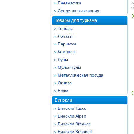
к
Пневматика
о
Средства выживания
Х
Товары для туризма
Топоры
Лопаты
Перчатки
Компасы
Лупы
Мультитулы
Металлическая посуда
Огниво
Ножи
Бинокли
Бинокли Tasco
Бинокли Alpen
Бинокли Breaker
Бинокли Bushnell