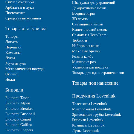
Сигнал охотника
Шкатулки для украшений
Арбалеты и луки
Декоративные ножи
Пневматика
Водные игры
Средства выживания
3D лампы
Светящиеся маски
Товары для туризма
Кинетический песок
Самокаты TechTeam
Топоры
Тюбинги
Лопаты
Наборы из кожи
Перчатки
Меховые брелки
Компасы
Розы в колбе
Лупы
Мишки из роз
Мультитулы
Увлажнители воздуха
Металлическая посуда
Товары для одностраничников
Огниво
Ножи
Товары под нанесение
Бинокли
Продукция Levenhuk
Бинокли Tasco
Бинокли Alpen
Телескопы Levenhuk
Бинокли Breaker
Микроскопы Levenhuk
Бинокли Bushnell
Зрительные трубы Levenhuk
Бинокли Comet
Бинокли Levenhuk
Бинокли Galileo
Компасы Levenhuk
Бинокли Leapers
Лупы Levenhuk