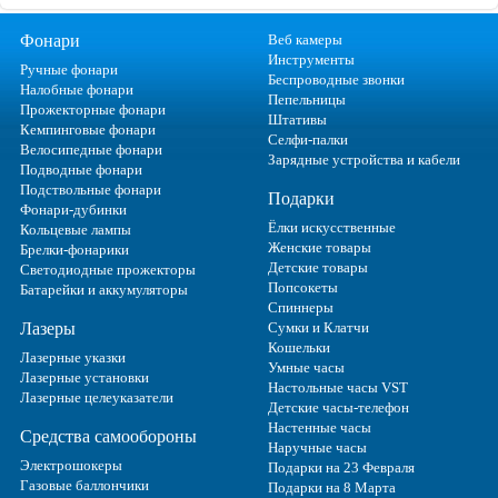
Фонари
Веб камеры
Инструменты
Ручные фонари
Беспроводные звонки
Налобные фонари
Пепельницы
Прожекторные фонари
Штативы
Кемпинговые фонари
Селфи-палки
Велосипедные фонари
Зарядные устройства и кабели
Подводные фонари
Подствольные фонари
Подарки
Фонари-дубинки
Ёлки искусственные
Кольцевые лампы
Женские товары
Брелки-фонарики
Детские товары
Светодиодные прожекторы
Попсокеты
Батарейки и аккумуляторы
Спиннеры
Лазеры
Сумки и Клатчи
Кошельки
Лазерные указки
Умные часы
Лазерные установки
Настольные часы VST
Лазерные целеуказатели
Детские часы-телефон
Настенные часы
Средства самообороны
Наручные часы
Электрошокеры
Подарки на 23 Февраля
Газовые баллончики
Подарки на 8 Марта