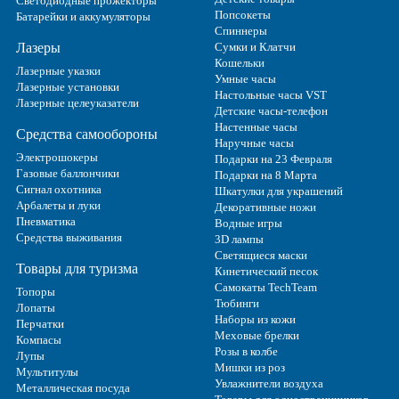
Светодиодные прожекторы
Попсокеты
Батарейки и аккумуляторы
Спиннеры
Лазеры
Сумки и Клатчи
Кошельки
Лазерные указки
Умные часы
Лазерные установки
Настольные часы VST
Лазерные целеуказатели
Детские часы-телефон
Настенные часы
Средства самообороны
Наручные часы
Электрошокеры
Подарки на 23 Февраля
Газовые баллончики
Подарки на 8 Марта
Сигнал охотника
Шкатулки для украшений
Арбалеты и луки
Декоративные ножи
Пневматика
Водные игры
Средства выживания
3D лампы
Светящиеся маски
Товары для туризма
Кинетический песок
Самокаты TechTeam
Топоры
Тюбинги
Лопаты
Наборы из кожи
Перчатки
Меховые брелки
Компасы
Розы в колбе
Лупы
Мишки из роз
Мультитулы
Увлажнители воздуха
Металлическая посуда