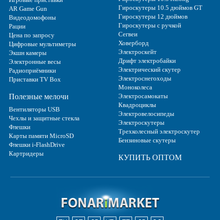
Гироскутеры 10.5 дюймов GT
AR Game Gun
Гироскутеры 12 дюймов
Видеодомофоны
Гироскутеры с ручкой
Рации
Сегвеи
Цена по запросу
Ховерборд
Цифровые мультиметры
Электроскейт
Экшн камеры
Дрифт электробайки
Электронные весы
Электрический скутер
Радиоприёмники
Электроснегоходы
Приставки TV Box
Моноколеса
Полезные мелочи
Электросамокаты
Квадроциклы
Вентиляторы USB
Электровелосипеды
Чехлы и защитные стекла
Электроскутеры
Флешки
Трехколесный электроскутер
Карты памяти MicroSD
Бензиновые скутеры
Флешки i-FlashDrive
Картридеры
КУПИТЬ ОПТОМ