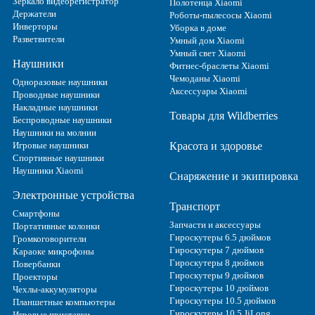
Зеркало видеорегистратор
Полотенца Xiaomi
Держатели
Роботы-пылесосы Xiaomi
Инверторы
Уборка в доме
Разветвители
Умный дом Xiaomi
Умный свет Xiaomi
Наушники
Фитнес-браслеты Xiaomi
Чемоданы Xiaomi
Одноразовые наушники
Аксессуары Xiaomi
Проводные наушники
Накладные наушники
Товары для Wildberries
Беспроводные наушники
Наушники на молнии
Игровые наушники
Красота и здоровье
Спортивные наушники
Наушники Xiaomi
Снаряжение и экипировка
Электронные устройства
Транспорт
Смартфоны
Запчасти и аксессуары
Портативные колонки
Гироскутеры 6.5 дюймов
Громкоговорители
Гироскутеры 7 дюймов
Караоке микрофоны
Гироскутеры 8 дюймов
Повербанки
Гироскутеры 9 дюймов
Проекторы
Гироскутеры 10 дюймов
Чехлы-аккумуляторы
Гироскутеры 10.5 дюймов
Планшетные компьютеры
Гироскутеры 10.5 JiLong
Игровые приставки