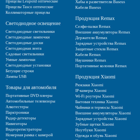
Прицелы Leupold оптические
Хабы и разветвители Baseus
Прицелы Tasco оптические
Кабели Baseus
Коллиматорные прицелы
Продукция Remax
Светодиодное освещение
Селфи-палки Remax
Светодиодные светильники
Внешние аккумуляторы Remax
Светодиодные лампочки
Держатели Remax
Светодиодные доски
Зарядные устройства Remax
Светодиодная лента
Защитные стекла Remax
Садовые светильники
Кабели Remax
Умные лампочки
Наушники Remax
Светодиодные установки
Портативные колонки Remax
Бегущие строки
Лампы USB
Продукция Xiaomi
Рюкзаки Xiaomi
Товары для автомобиля
IP-камеры Xiaomi
Портативные DVD плееры
Wi-Fi роутеры Xiaomi
Автомобильные телевизоры
Бытовая техника Xiaomi
Алкотестеры
Чайники и термосы Xiaomi
Парктроники
Внешние аккумуляторы Xiaomi
Радар-детекторы
Зарядные устройства Xiaomi
Навигаторы
Зубные щетки Xiaomi
Видеорегистраторы
Ноутбуки Xiaomi
Номерная рамка с камерой
Одежда и обувь Xiaomi