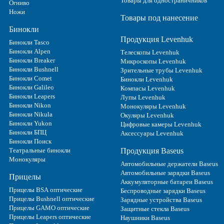
Товары для одностраничников
Огниво
Ножи
Товары под нанесение
Бинокли
Продукция Levenhuk
Бинокли Tasco
Бинокли Alpen
Телескопы Levenhuk
Бинокли Breaker
Микроскопы Levenhuk
Бинокли Bushnell
Зрительные трубы Levenhuk
Бинокли Comet
Бинокли Levenhuk
Бинокли Galileo
Компасы Levenhuk
Бинокли Leapers
Лупы Levenhuk
Бинокли Nikon
Монокуляры Levenhuk
Бинокли Nikula
Окуляры Levenhuk
Бинокли Yukon
Цифровые камеры Levenhuk
Бинокли БПЦ
Аксессуары Levenhuk
Бинокли Поиск
Театральные бинокли
Продукция Baseus
Монокуляры
Автомобильные держатели Baseus
Автомобильные зарядки Baseus
Прицелы
Аккумуляторные батареи Baseus
Прицелы BSA оптические
Беспроводные зарядки Baseus
Прицелы Bushnell оптические
Зарядные устройства Baseus
Прицелы GAMO оптические
Защитные стекла Baseus
Прицелы Leapers оптические
Наушники Baseus