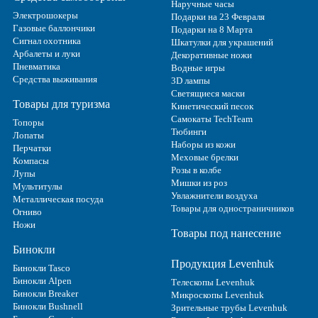
Наручные часы
Электрошокеры
Подарки на 23 Февраля
Газовые баллончики
Подарки на 8 Марта
Сигнал охотника
Шкатулки для украшений
Арбалеты и луки
Декоративные ножи
Пневматика
Водные игры
Средства выживания
3D лампы
Светящиеся маски
Товары для туризма
Кинетический песок
Самокаты TechTeam
Топоры
Тюбинги
Лопаты
Наборы из кожи
Перчатки
Меховые брелки
Компасы
Розы в колбе
Лупы
Мишки из роз
Мультитулы
Увлажнители воздуха
Металлическая посуда
Товары для одностраничников
Огниво
Ножи
Товары под нанесение
Бинокли
Продукция Levenhuk
Бинокли Tasco
Бинокли Alpen
Телескопы Levenhuk
Бинокли Breaker
Микроскопы Levenhuk
Бинокли Bushnell
Зрительные трубы Levenhuk