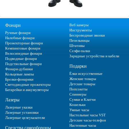
Фонари
Веб камеры
Инструменты
Ручные фонари
Беспроводные звонки
Налобные фонари
Пепельницы
Прожекторные фонари
Штативы
Кемпинговые фонари
Селфи-палки
Велосипедные фонари
Зарядные устройства и кабели
Подводные фонари
Подствольные фонари
Подарки
Фонари-дубинки
Ёлки искусственные
Кольцевые лампы
Женские товары
Брелки-фонарики
Детские товары
Светодиодные прожекторы
Попсокеты
Батарейки и аккумуляторы
Спиннеры
Лазеры
Сумки и Клатчи
Кошельки
Лазерные указки
Умные часы
Лазерные установки
Настольные часы VST
Лазерные целеуказатели
Детские часы-телефон
Настенные часы
Средства самообороны