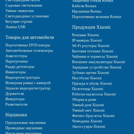
Защитные стекла Remax
Садовые светильники
Кабели Remax
Умные лампочки
Наушники Remax
Светодиодные установки
Портативные колонки Remax
Бегущие строки
Лампы USB
Продукция Xiaomi
Рюкзаки Xiaomi
Товары для автомобиля
IP-камеры Xiaomi
Портативные DVD плееры
Wi-Fi роутеры Xiaomi
Автомобильные телевизоры
Бытовая техника Xiaomi
Алкотестеры
Чайники и термосы Xiaomi
Парктроники
Внешние аккумуляторы Xiaomi
Радар-детекторы
Зарядные устройства Xiaomi
Навигаторы
Зубные щетки Xiaomi
Видеорегистраторы
Ноутбуки Xiaomi
Номерная рамка с камерой
Одежда и обувь Xiaomi
Зеркало видеорегистратор
Полотенца Xiaomi
Держатели
Роботы-пылесосы Xiaomi
Инверторы
Уборка в доме
Разветвители
Умный дом Xiaomi
Умный свет Xiaomi
Наушники
Фитнес-браслеты Xiaomi
Чемоданы Xiaomi
Одноразовые наушники
Аксессуары Xiaomi
Проводные наушники
Накладные наушники