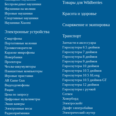
Товары для Wildberries
Беспроводные наушники
Наушники на молнии
Игровые наушники
Красота и здоровье
Спортивные наушники
Наушники Xiaomi
Снаряжение и экипировка
Электронные устройства
Транспорт
Смартфоны
Запчасти и аксессуары
Портативные колонки
Гироскутеры 6.5 дюймов
Громкоговорители
Гироскутеры 7 дюймов
Караоке микрофоны
Гироскутеры 8 дюймов
Повербанки
Гироскутеры 9 дюймов
Проекторы
Гироскутеры 10 дюймов
Чехлы-аккумуляторы
Гироскутеры 10.5 дюймов
Планшетные компьютеры
Гироскутеры 10.5 JiLong
Игровые приставки
Гироскутеры 10.5 дюймов GT
AR Game Gun
Гироскутеры 12 дюймов
Видеодомофоны
Гироскутеры с ручкой
Рации
Сегвеи
Цена по запросу
Ховерборд
Цифровые мультиметры
Электроскейт
Экшн камеры
Дрифт электробайки
Электронные весы
Электрический скутер
Радиоприёмники