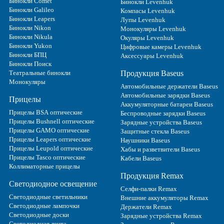
Бинокли Comet
Бинокли Levenhuk
Бинокли Galileo
Компасы Levenhuk
Бинокли Leapers
Лупы Levenhuk
Бинокли Nikon
Монокуляры Levenhuk
Бинокли Nikula
Окуляры Levenhuk
Бинокли Yukon
Цифровые камеры Levenhuk
Бинокли БПЦ
Аксессуары Levenhuk
Бинокли Поиск
Театральные бинокли
Продукция Baseus
Монокуляры
Автомобильные держатели Baseus
Автомобильные зарядки Baseus
Прицелы
Аккумуляторные батареи Baseus
Прицелы BSA оптические
Беспроводные зарядки Baseus
Прицелы Bushnell оптические
Зарядные устройства Baseus
Прицелы GAMO оптические
Защитные стекла Baseus
Прицелы Leapers оптические
Наушники Baseus
Прицелы Leupold оптические
Хабы и разветвители Baseus
Прицелы Tasco оптические
Кабели Baseus
Коллиматорные прицелы
Продукция Remax
Светодиодное освещение
Селфи-палки Remax
Светодиодные светильники
Внешние аккумуляторы Remax
Светодиодные лампочки
Держатели Remax
Светодиодные доски
Зарядные устройства Remax
Светодиодная лента