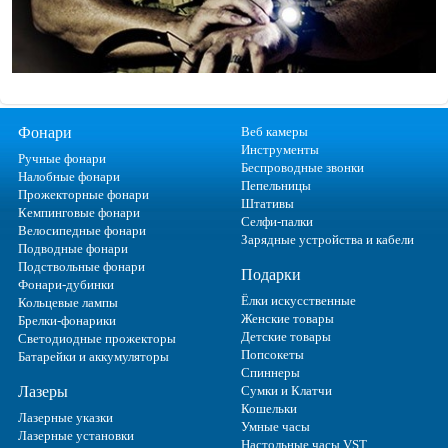
Фонари
Веб камеры
Инструменты
Ручные фонари
Беспроводные звонки
Налобные фонари
Пепельницы
Прожекторные фонари
Штативы
Кемпинговые фонари
Селфи-палки
Велосипедные фонари
Зарядные устройства и кабели
Подводные фонари
Подствольные фонари
Подарки
Фонари-дубинки
Ёлки искусственные
Кольцевые лампы
Женские товары
Брелки-фонарики
Детские товары
Светодиодные прожекторы
Попсокеты
Батарейки и аккумуляторы
Спиннеры
Лазеры
Сумки и Клатчи
Кошельки
Лазерные указки
Умные часы
Лазерные установки
Настольные часы VST