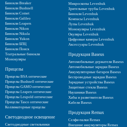
Бинокли Breaker
Микроскопы Levenhuk
Бинокли Bushnell
Зрительные трубы Levenhuk
Бинокли Comet
Бинокли Levenhuk
Бинокли Galileo
Компасы Levenhuk
Бинокли Leapers
Лупы Levenhuk
Бинокли Nikon
Монокуляры Levenhuk
Бинокли Nikula
Окуляры Levenhuk
Бинокли Yukon
Цифровые камеры Levenhuk
Бинокли БПЦ
Аксессуары Levenhuk
Бинокли Поиск
Театральные бинокли
Продукция Baseus
Монокуляры
Автомобильные держатели Baseus
Автомобильные зарядки Baseus
Прицелы
Аккумуляторные батареи Baseus
Прицелы BSA оптические
Беспроводные зарядки Baseus
Прицелы Bushnell оптические
Зарядные устройства Baseus
Прицелы GAMO оптические
Защитные стекла Baseus
Прицелы Leapers оптические
Наушники Baseus
Прицелы Leupold оптические
Хабы и разветвители Baseus
Прицелы Tasco оптические
Кабели Baseus
Коллиматорные прицелы
Продукция Remax
Светодиодное освещение
Селфи-палки Remax
Светодиодные светильники
Внешние аккумуляторы Remax