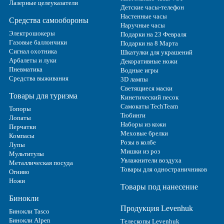
Лазерные целеуказатели
Детские часы-телефон
Настенные часы
Средства самообороны
Наручные часы
Электрошокеры
Подарки на 23 Февраля
Газовые баллончики
Подарки на 8 Марта
Сигнал охотника
Шкатулки для украшений
Арбалеты и луки
Декоративные ножи
Пневматика
Водные игры
Средства выживания
3D лампы
Светящиеся маски
Товары для туризма
Кинетический песок
Самокаты TechTeam
Топоры
Тюбинги
Лопаты
Наборы из кожи
Перчатки
Меховые брелки
Компасы
Розы в колбе
Лупы
Мишки из роз
Мультитулы
Увлажнители воздуха
Металлическая посуда
Товары для одностраничников
Огниво
Ножи
Товары под нанесение
Бинокли
Продукция Levenhuk
Бинокли Tasco
Бинокли Alpen
Телескопы Levenhuk