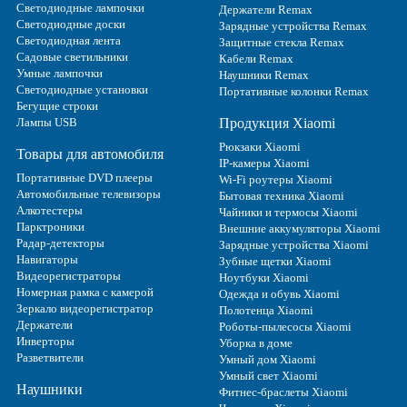
Светодиодные лампочки
Держатели Remax
Светодиодные доски
Зарядные устройства Remax
Светодиодная лента
Защитные стекла Remax
Садовые светильники
Кабели Remax
Умные лампочки
Наушники Remax
Светодиодные установки
Портативные колонки Remax
Бегущие строки
Лампы USB
Продукция Xiaomi
Рюкзаки Xiaomi
Товары для автомобиля
IP-камеры Xiaomi
Портативные DVD плееры
Wi-Fi роутеры Xiaomi
Автомобильные телевизоры
Бытовая техника Xiaomi
Алкотестеры
Чайники и термосы Xiaomi
Парктроники
Внешние аккумуляторы Xiaomi
Радар-детекторы
Зарядные устройства Xiaomi
Навигаторы
Зубные щетки Xiaomi
Видеорегистраторы
Ноутбуки Xiaomi
Номерная рамка с камерой
Одежда и обувь Xiaomi
Зеркало видеорегистратор
Полотенца Xiaomi
Держатели
Роботы-пылесосы Xiaomi
Инверторы
Уборка в доме
Разветвители
Умный дом Xiaomi
Умный свет Xiaomi
Наушники
Фитнес-браслеты Xiaomi