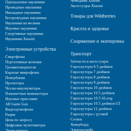
Чемоданы Xiaomi
Одноразовые наушники
Аксессуары Xiaomi
Проводные наушники
Накладные наушники
Товары для Wildberries
Беспроводные наушники
Наушники на молнии
Игровые наушники
Красота и здоровье
Спортивные наушники
Наушники Xiaomi
Снаряжение и экипировка
Электронные устройства
Транспорт
Смартфоны
Запчасти и аксессуары
Портативные колонки
Гироскутеры 6.5 дюймов
Громкоговорители
Гироскутеры 7 дюймов
Караоке микрофоны
Гироскутеры 8 дюймов
Повербанки
Гироскутеры 9 дюймов
Проекторы
Гироскутеры 10 дюймов
Чехлы-аккумуляторы
Гироскутеры 10.5 дюймов
Планшетные компьютеры
Гироскутеры 10.5 JiLong
Игровые приставки
Гироскутеры 10.5 дюймов GT
AR Game Gun
Гироскутеры 12 дюймов
Видеодомофоны
Гироскутеры с ручкой
Рации
Сегвеи
Цена по запросу
Ховерборд
Цифровые мультиметры
Электроскейт
Экшн камеры