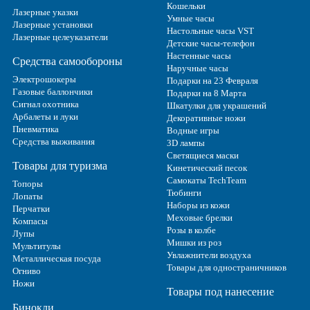
Кошельки
Лазерные указки
Умные часы
Лазерные установки
Настольные часы VST
Лазерные целеуказатели
Детские часы-телефон
Настенные часы
Средства самообороны
Наручные часы
Электрошокеры
Подарки на 23 Февраля
Газовые баллончики
Подарки на 8 Марта
Сигнал охотника
Шкатулки для украшений
Арбалеты и луки
Декоративные ножи
Пневматика
Водные игры
Средства выживания
3D лампы
Светящиеся маски
Товары для туризма
Кинетический песок
Самокаты TechTeam
Топоры
Тюбинги
Лопаты
Наборы из кожи
Перчатки
Меховые брелки
Компасы
Розы в колбе
Лупы
Мишки из роз
Мультитулы
Увлажнители воздуха
Металлическая посуда
Товары для одностраничников
Огниво
Ножи
Товары под нанесение
Бинокли