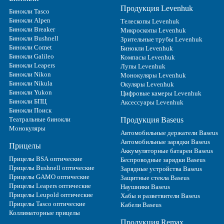
Продукция Levenhuk
Бинокли Tasco
Бинокли Alpen
Телескопы Levenhuk
Бинокли Breaker
Микроскопы Levenhuk
Бинокли Bushnell
Зрительные трубы Levenhuk
Бинокли Comet
Бинокли Levenhuk
Бинокли Galileo
Компасы Levenhuk
Бинокли Leapers
Лупы Levenhuk
Бинокли Nikon
Монокуляры Levenhuk
Бинокли Nikula
Окуляры Levenhuk
Бинокли Yukon
Цифровые камеры Levenhuk
Бинокли БПЦ
Аксессуары Levenhuk
Бинокли Поиск
Театральные бинокли
Продукция Baseus
Монокуляры
Автомобильные держатели Baseus
Автомобильные зарядки Baseus
Прицелы
Аккумуляторные батареи Baseus
Прицелы BSA оптические
Беспроводные зарядки Baseus
Прицелы Bushnell оптические
Зарядные устройства Baseus
Прицелы GAMO оптические
Защитные стекла Baseus
Прицелы Leapers оптические
Наушники Baseus
Прицелы Leupold оптические
Хабы и разветвители Baseus
Прицелы Tasco оптические
Кабели Baseus
Коллиматорные прицелы
Продукция Remax