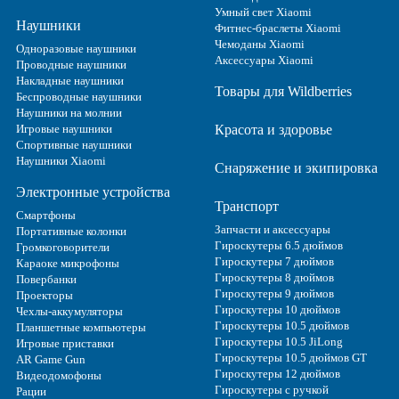
Умный свет Xiaomi
Наушники
Фитнес-браслеты Xiaomi
Чемоданы Xiaomi
Одноразовые наушники
Аксессуары Xiaomi
Проводные наушники
Накладные наушники
Товары для Wildberries
Беспроводные наушники
Наушники на молнии
Игровые наушники
Красота и здоровье
Спортивные наушники
Наушники Xiaomi
Снаряжение и экипировка
Электронные устройства
Транспорт
Смартфоны
Запчасти и аксессуары
Портативные колонки
Гироскутеры 6.5 дюймов
Громкоговорители
Гироскутеры 7 дюймов
Караоке микрофоны
Гироскутеры 8 дюймов
Повербанки
Гироскутеры 9 дюймов
Проекторы
Гироскутеры 10 дюймов
Чехлы-аккумуляторы
Гироскутеры 10.5 дюймов
Планшетные компьютеры
Гироскутеры 10.5 JiLong
Игровые приставки
Гироскутеры 10.5 дюймов GT
AR Game Gun
Гироскутеры 12 дюймов
Видеодомофоны
Гироскутеры с ручкой
Рации