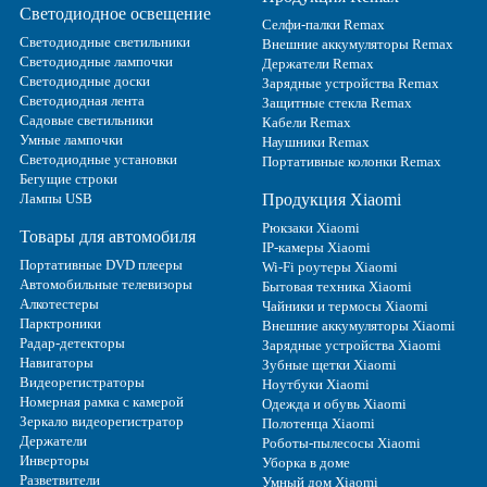
Светодиодное освещение
Селфи-палки Remax
Светодиодные светильники
Внешние аккумуляторы Remax
Светодиодные лампочки
Держатели Remax
Светодиодные доски
Зарядные устройства Remax
Светодиодная лента
Защитные стекла Remax
Садовые светильники
Кабели Remax
Умные лампочки
Наушники Remax
Светодиодные установки
Портативные колонки Remax
Бегущие строки
Лампы USB
Продукция Xiaomi
Рюкзаки Xiaomi
Товары для автомобиля
IP-камеры Xiaomi
Портативные DVD плееры
Wi-Fi роутеры Xiaomi
Автомобильные телевизоры
Бытовая техника Xiaomi
Алкотестеры
Чайники и термосы Xiaomi
Парктроники
Внешние аккумуляторы Xiaomi
Радар-детекторы
Зарядные устройства Xiaomi
Навигаторы
Зубные щетки Xiaomi
Видеорегистраторы
Ноутбуки Xiaomi
Номерная рамка с камерой
Одежда и обувь Xiaomi
Зеркало видеорегистратор
Полотенца Xiaomi
Держатели
Роботы-пылесосы Xiaomi
Инверторы
Уборка в доме
Разветвители
Умный дом Xiaomi