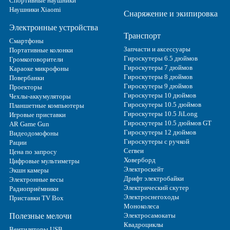
Спортивные наушники
Наушники Xiaomi
Снаряжение и экипировка
Электронные устройства
Транспорт
Смартфоны
Запчасти и аксессуары
Портативные колонки
Гироскутеры 6.5 дюймов
Громкоговорители
Гироскутеры 7 дюймов
Караоке микрофоны
Гироскутеры 8 дюймов
Повербанки
Гироскутеры 9 дюймов
Проекторы
Гироскутеры 10 дюймов
Чехлы-аккумуляторы
Гироскутеры 10.5 дюймов
Планшетные компьютеры
Гироскутеры 10.5 JiLong
Игровые приставки
Гироскутеры 10.5 дюймов GT
AR Game Gun
Гироскутеры 12 дюймов
Видеодомофоны
Гироскутеры с ручкой
Рации
Сегвеи
Цена по запросу
Ховерборд
Цифровые мультиметры
Электроскейт
Экшн камеры
Дрифт электробайки
Электронные весы
Электрический скутер
Радиоприёмники
Электроснегоходы
Приставки TV Box
Моноколеса
Полезные мелочи
Электросамокаты
Квадроциклы
Вентиляторы USB