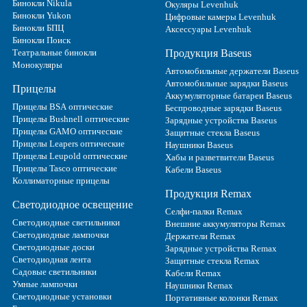
Бинокли Nikula
Окуляры Levenhuk
Бинокли Yukon
Цифровые камеры Levenhuk
Бинокли БПЦ
Аксессуары Levenhuk
Бинокли Поиск
Театральные бинокли
Продукция Baseus
Монокуляры
Автомобильные держатели Baseus
Автомобильные зарядки Baseus
Прицелы
Аккумуляторные батареи Baseus
Прицелы BSA оптические
Беспроводные зарядки Baseus
Прицелы Bushnell оптические
Зарядные устройства Baseus
Прицелы GAMO оптические
Защитные стекла Baseus
Прицелы Leapers оптические
Наушники Baseus
Прицелы Leupold оптические
Хабы и разветвители Baseus
Прицелы Tasco оптические
Кабели Baseus
Коллиматорные прицелы
Продукция Remax
Светодиодное освещение
Селфи-палки Remax
Светодиодные светильники
Внешние аккумуляторы Remax
Светодиодные лампочки
Держатели Remax
Светодиодные доски
Зарядные устройства Remax
Светодиодная лента
Защитные стекла Remax
Садовые светильники
Кабели Remax
Умные лампочки
Наушники Remax
Светодиодные установки
Портативные колонки Remax