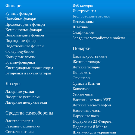
Фонари
Веб камеры
Инструменты
Ручные фонари
Беспроводные звонки
Налобные фонари
Пепельницы
Прожекторные фонари
Штативы
Кемпинговые фонари
Селфи-палки
Велосипедные фонари
Зарядные устройства и кабели
Подводные фонари
Подствольные фонари
Подарки
Фонари-дубинки
Ёлки искусственные
Кольцевые лампы
Женские товары
Брелки-фонарики
Детские товары
Светодиодные прожекторы
Попсокеты
Батарейки и аккумуляторы
Спиннеры
Лазеры
Сумки и Клатчи
Кошельки
Лазерные указки
Умные часы
Лазерные установки
Настольные часы VST
Лазерные целеуказатели
Детские часы-телефон
Настенные часы
Средства самообороны
Наручные часы
Электрошокеры
Подарки на 23 Февраля
Газовые баллончики
Подарки на 8 Марта
Сигнал охотника
Шкатулки для украшений