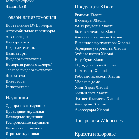
Бегущие строки
Лампы USB
Продукция Xiaomi
Рюкзаки Xiaomi
Товары для автомобиля
IP-камеры Xiaomi
Портативные DVD плееры
Wi-Fi роутеры Xiaomi
Автомобильные телевизоры
Бытовая техника Xiaomi
Алкотестеры
Чайники и термосы Xiaomi
Парктроники
Внешние аккумуляторы Xiaomi
Радар-детекторы
Зарядные устройства Xiaomi
Навигаторы
Зубные щетки Xiaomi
Видеорегистраторы
Ноутбуки Xiaomi
Номерная рамка с камерой
Одежда и обувь Xiaomi
Зеркало видеорегистратор
Полотенца Xiaomi
Держатели
Роботы-пылесосы Xiaomi
Инверторы
Уборка в доме
Разветвители
Умный дом Xiaomi
Умный свет Xiaomi
Наушники
Фитнес-браслеты Xiaomi
Чемоданы Xiaomi
Одноразовые наушники
Аксессуары Xiaomi
Проводные наушники
Накладные наушники
Товары для Wildberries
Беспроводные наушники
Наушники на молнии
Игровые наушники
Красота и здоровье