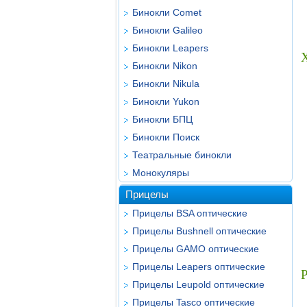
Бинокли Comet
Бинокли Galileo
Бинокли Leapers
Бинокли Nikon
Бинокли Nikula
Бинокли Yukon
Бинокли БПЦ
Бинокли Поиск
Театральные бинокли
Монокуляры
Прицелы
Прицелы BSA оптические
Прицелы Bushnell оптические
Прицелы GAMO оптические
Прицелы Leapers оптические
Прицелы Leupold оптические
Прицелы Tasco оптические