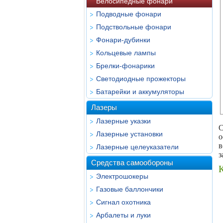
Велосипедные фонари
Подводные фонари
Подствольные фонари
Фонари-дубинки
Кольцевые лампы
Брелки-фонарики
Светодиодные прожекторы
Батарейки и аккумуляторы
Лазеры
Лазерные указки
С
Лазерные установки
о
в
Лазерные целеуказатели
з
Средства самообороны
Электрошокеры
Газовые баллончики
Сигнал охотника
Арбалеты и луки