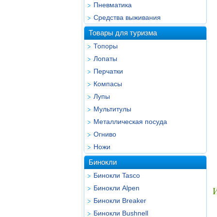
Пневматика
Средства выживания
Товары для туризма
Топоры
Лопаты
Перчатки
Компасы
Лупы
Мультитулы
Металлическая посуда
Огниво
Ножи
Бинокли
Бинокли Tasco
Бинокли Alpen
Бинокли Breaker
Бинокли Bushnell