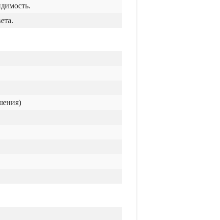
идимость.
ета.
шения)