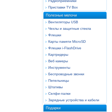
Радиоприёмники
Приставки TV Box
Полезные мелочи
Вентиляторы USB
Чехлы и защитные стекла
Флешки
Карты памяти MicroSD
Флешки i-FlashDrive
Картридеры
Веб камеры
Инструменты
Беспроводные звонки
Пепельницы
Штативы
Селфи-палки
Зарядные устройства и кабели
Подарки