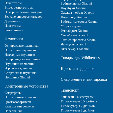
Навигаторы
Зубные щетки Xiaomi
Видеорегистраторы
Ноутбуки Xiaomi
Номерная рамка с камерой
Одежда и обувь Xiaomi
Зеркало видеорегистратор
Полотенца Xiaomi
Держатели
Роботы-пылесосы Xiaomi
Инверторы
Уборка в доме
Разветвители
Умный дом Xiaomi
Умный свет Xiaomi
Наушники
Фитнес-браслеты Xiaomi
Чемоданы Xiaomi
Одноразовые наушники
Аксессуары Xiaomi
Проводные наушники
Накладные наушники
Товары для Wildberries
Беспроводные наушники
Наушники на молнии
Игровые наушники
Красота и здоровье
Спортивные наушники
Наушники Xiaomi
Снаряжение и экипировка
Электронные устройства
Транспорт
Смартфоны
Запчасти и аксессуары
Портативные колонки
Гироскутеры 6.5 дюймов
Громкоговорители
Гироскутеры 7 дюймов
Караоке микрофоны
Гироскутеры 8 дюймов
Повербанки