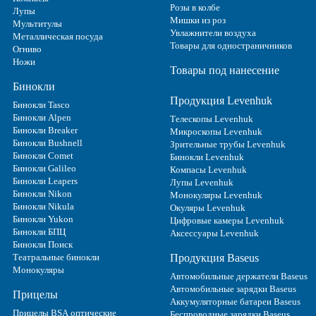
Розы в колбе
Лупы
Мишки из роз
Мультитулы
Увлажнители воздуха
Металлическая посуда
Товары для одностраничников
Огниво
Ножи
Товары под нанесение
Бинокли
Продукция Levenhuk
Бинокли Tasco
Бинокли Alpen
Телескопы Levenhuk
Бинокли Breaker
Микроскопы Levenhuk
Бинокли Bushnell
Зрительные трубы Levenhuk
Бинокли Comet
Бинокли Levenhuk
Бинокли Galileo
Компасы Levenhuk
Бинокли Leapers
Лупы Levenhuk
Бинокли Nikon
Монокуляры Levenhuk
Бинокли Nikula
Окуляры Levenhuk
Бинокли Yukon
Цифровые камеры Levenhuk
Бинокли БПЦ
Аксессуары Levenhuk
Бинокли Поиск
Театральные бинокли
Продукция Baseus
Монокуляры
Автомобильные держатели Baseus
Автомобильные зарядки Baseus
Прицелы
Аккумуляторные батареи Baseus
Прицелы BSA оптические
Беспроводные зарядки Baseus