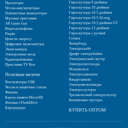
Гироскутеры 9 дюймов
Проекторы
Гироскутеры 10 дюймов
Чехлы-аккумуляторы
Гироскутеры 10.5 дюймов
Планшетные компьютеры
Гироскутеры 10.5 JiLong
Игровые приставки
Гироскутеры 10.5 дюймов GT
AR Game Gun
Гироскутеры 12 дюймов
Видеодомофоны
Гироскутеры с ручкой
Рации
Сегвеи
Цена по запросу
Ховерборд
Цифровые мультиметры
Электроскейт
Экшн камеры
Дрифт электробайки
Электронные весы
Электрический скутер
Радиоприёмники
Электроснегоходы
Приставки TV Box
Моноколеса
Полезные мелочи
Электросамокаты
Квадроциклы
Вентиляторы USB
Электровелосипеды
Чехлы и защитные стекла
Электроскутеры
Флешки
Трехколесный электроскутер
Карты памяти MicroSD
Бензиновые скутеры
Флешки i-FlashDrive
Картридеры
КУПИТЬ ОПТОМ