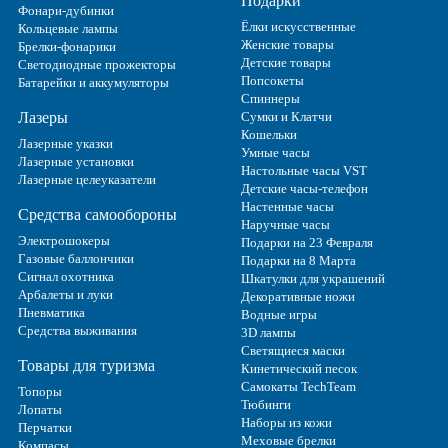
Подарки
Фонари-дубинки
Ёлки искусственные
Кольцевые лампы
Женские товары
Брелки-фонарики
Детские товары
Светодиодные прожекторы
Попсокеты
Батарейки и аккумуляторы
Спиннеры
Лазеры
Сумки и Клатчи
Кошельки
Лазерные указки
Умные часы
Лазерные установки
Настольные часы VST
Лазерные целеуказатели
Детские часы-телефон
Настенные часы
Средства самообороны
Наручные часы
Электрошокеры
Подарки на 23 Февраля
Газовые баллончики
Подарки на 8 Марта
Сигнал охотника
Шкатулки для украшений
Арбалеты и луки
Декоративные ножи
Пневматика
Водные игры
Средства выживания
3D лампы
Светящиеся маски
Товары для туризма
Кинетический песок
Самокаты TechTeam
Топоры
Тюбинги
Лопаты
Наборы из кожи
Перчатки
Меховые брелки
Компасы