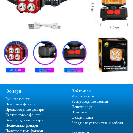
Фонари
Веб камеры
Инструменты
Ручные фонари
Беспроводные звонки
Налобные фонари
Пепельницы
Прожекторные фонари
Штативы
Кемпинговые фонари
Селфи-палки
Велосипедные фонари
Зарядные устройства и кабели
Подводные фонари
Подствольные фонари