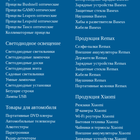
Прицелы Bushnell оптические
Зарядные устройства Baseus
Прицелы GAMO оптические
Защитные стекла Baseus
Прицелы Leapers оптические
Наушники Baseus
Прицелы Leupold оптические
Хабы и разветвители Baseus
Прицелы Tasco оптические
Кабели Baseus
Коллиматорные прицелы
Продукция Remax
Светодиодное освещение
Селфи-палки Remax
Светодиодные светильники
Внешние аккумуляторы Remax
Светодиодные лампочки
Держатели Remax
Светодиодные доски
Зарядные устройства Remax
Светодиодная лента
Защитные стекла Remax
Садовые светильники
Кабели Remax
Умные лампочки
Наушники Remax
Светодиодные установки
Портативные колонки Remax
Бегущие строки
Лампы USB
Продукция Xiaomi
Рюкзаки Xiaomi
Товары для автомобиля
IP-камеры Xiaomi
Портативные DVD плееры
Wi-Fi роутеры Xiaomi
Автомобильные телевизоры
Бытовая техника Xiaomi
Алкотестеры
Чайники и термосы Xiaomi
Парктроники
Внешние аккумуляторы Xiaomi
Радар-детекторы
Зарядные устройства Xiaomi