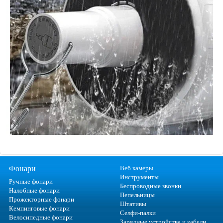
Фонари
Веб камеры
Инструменты
Ручные фонари
Беспроводные звонки
Налобные фонари
Пепельницы
Прожекторные фонари
Штативы
Кемпинговые фонари
Селфи-палки
Велосипедные фонари
Зарядные устройства и кабели