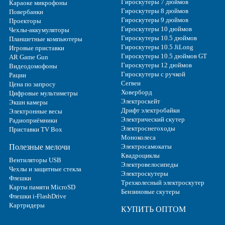
Гироскутеры 7 дюймов
Караоке микрофоны
Гироскутеры 8 дюймов
Повербанки
Гироскутеры 9 дюймов
Проекторы
Гироскутеры 10 дюймов
Чехлы-аккумуляторы
Гироскутеры 10.5 дюймов
Планшетные компьютеры
Гироскутеры 10.5 JiLong
Игровые приставки
Гироскутеры 10.5 дюймов GT
AR Game Gun
Гироскутеры 12 дюймов
Видеодомофоны
Гироскутеры с ручкой
Рации
Сегвеи
Цена по запросу
Ховерборд
Цифровые мультиметры
Электроскейт
Экшн камеры
Дрифт электробайки
Электронные весы
Электрический скутер
Радиоприёмники
Электроснегоходы
Приставки TV Box
Моноколеса
Полезные мелочи
Электросамокаты
Квадроциклы
Вентиляторы USB
Электровелосипеды
Чехлы и защитные стекла
Электроскутеры
Флешки
Трехколесный электроскутер
Карты памяти MicroSD
Бензиновые скутеры
Флешки i-FlashDrive
Картридеры
КУПИТЬ ОПТОМ