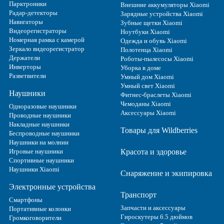
Парктроники
Внешние аккумуляторы Xiaomi
Радар-детекторы
Зарядные устройства Xiaomi
Навигаторы
Зубные щетки Xiaomi
Видеорегистраторы
Ноутбуки Xiaomi
Номерная рамка с камерой
Одежда и обувь Xiaomi
Зеркало видеорегистратор
Полотенца Xiaomi
Держатели
Роботы-пылесосы Xiaomi
Инверторы
Уборка в доме
Разветвители
Умный дом Xiaomi
Умный свет Xiaomi
Наушники
Фитнес-браслеты Xiaomi
Чемоданы Xiaomi
Одноразовые наушники
Аксессуары Xiaomi
Проводные наушники
Накладные наушники
Товары для Wildberries
Беспроводные наушники
Наушники на молнии
Игровые наушники
Красота и здоровье
Спортивные наушники
Наушники Xiaomi
Снаряжение и экипировка
Электронные устройства
Транспорт
Смартфоны
Запчасти и аксессуары
Портативные колонки
Гироскутеры 6.5 дюймов
Громкоговорители