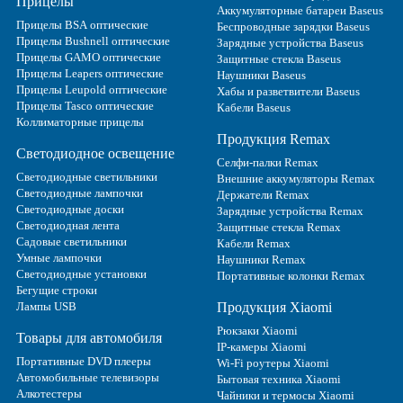
Прицелы
Аккумуляторные батареи Baseus
Прицелы BSA оптические
Беспроводные зарядки Baseus
Прицелы Bushnell оптические
Зарядные устройства Baseus
Прицелы GAMO оптические
Защитные стекла Baseus
Прицелы Leapers оптические
Наушники Baseus
Прицелы Leupold оптические
Хабы и разветвители Baseus
Прицелы Tasco оптические
Кабели Baseus
Коллиматорные прицелы
Продукция Remax
Светодиодное освещение
Селфи-палки Remax
Светодиодные светильники
Внешние аккумуляторы Remax
Светодиодные лампочки
Держатели Remax
Светодиодные доски
Зарядные устройства Remax
Светодиодная лента
Защитные стекла Remax
Садовые светильники
Кабели Remax
Умные лампочки
Наушники Remax
Светодиодные установки
Портативные колонки Remax
Бегущие строки
Лампы USB
Продукция Xiaomi
Рюкзаки Xiaomi
Товары для автомобиля
IP-камеры Xiaomi
Портативные DVD плееры
Wi-Fi роутеры Xiaomi
Автомобильные телевизоры
Бытовая техника Xiaomi
Алкотестеры
Чайники и термосы Xiaomi