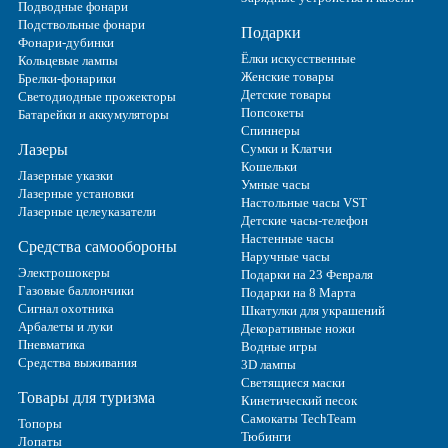
Подводные фонари
Подствольные фонари
Подарки
Фонари-дубинки
Ёлки искусственные
Кольцевые лампы
Женские товары
Брелки-фонарики
Детские товары
Светодиодные прожекторы
Попсокеты
Батарейки и аккумуляторы
Спиннеры
Лазеры
Сумки и Клатчи
Кошельки
Лазерные указки
Умные часы
Лазерные установки
Настольные часы VST
Лазерные целеуказатели
Детские часы-телефон
Настенные часы
Средства самообороны
Наручные часы
Электрошокеры
Подарки на 23 Февраля
Газовые баллончики
Подарки на 8 Марта
Сигнал охотника
Шкатулки для украшений
Арбалеты и луки
Декоративные ножи
Пневматика
Водные игры
Средства выживания
3D лампы
Светящиеся маски
Товары для туризма
Кинетический песок
Самокаты TechTeam
Топоры
Тюбинги
Лопаты