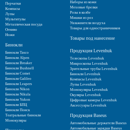
Наборы из кожи
Перчатки
Меховые брелки
Компасы
Розы в колбе
Лупы
Мишки из роз
Мультитулы
Увлажнители воздуха
Металлическая посуда
Товары для одностраничников
Огниво
Ножи
Товары под нанесение
Бинокли
Продукция Levenhuk
Бинокли Tasco
Бинокли Alpen
Телескопы Levenhuk
Бинокли Breaker
Микроскопы Levenhuk
Бинокли Bushnell
Зрительные трубы Levenhuk
Бинокли Comet
Бинокли Levenhuk
Бинокли Galileo
Компасы Levenhuk
Бинокли Leapers
Лупы Levenhuk
Бинокли Nikon
Монокуляры Levenhuk
Бинокли Nikula
Окуляры Levenhuk
Бинокли Yukon
Цифровые камеры Levenhuk
Бинокли БПЦ
Аксессуары Levenhuk
Бинокли Поиск
Театральные бинокли
Продукция Baseus
Монокуляры
Автомобильные держатели Baseus
Автомобильные зарядки Baseus