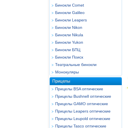
Бинокли Comet
Бинокли Galileo
Бинокли Leapers
Бинокли Nikon
Бинокли Nikula
Бинокли Yukon
Бинокли БПЦ
Бинокли Поиск
Театральные бинокли
Монокуляры
Прицелы
Прицелы BSA оптические
Прицелы Bushnell оптические
Прицелы GAMO оптические
Прицелы Leapers оптические
Прицелы Leupold оптические
Прицелы Tasco оптические