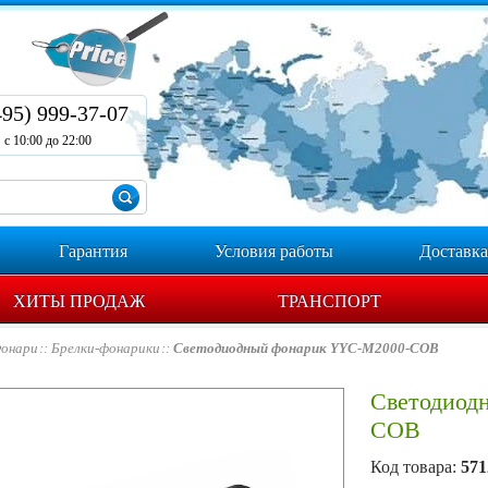
495) 999-37-07
с 10:00 до 22:00
Гарантия
Условия работы
Доставка
ХИТЫ ПРОДАЖ
ТРАНСПОРТ
онари
Брелки-фонарики
Светодиодный фонарик YYC-M2000-COB
Светодиод
COB
Код товара:
571