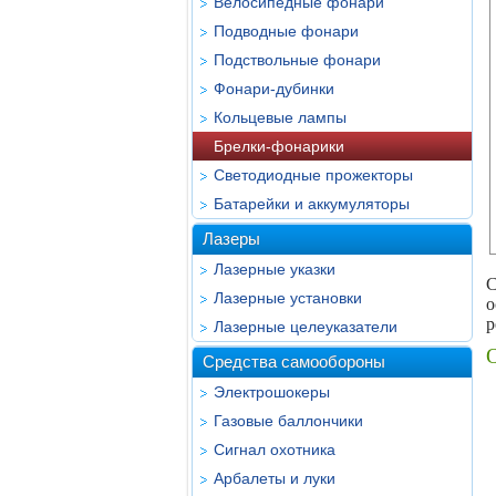
Велосипедные фонари
Подводные фонари
Подствольные фонари
Фонари-дубинки
Кольцевые лампы
Брелки-фонарики
Светодиодные прожекторы
Батарейки и аккумуляторы
Лазеры
Лазерные указки
С
Лазерные установки
о
р
Лазерные целеуказатели
Средства самообороны
Электрошокеры
Газовые баллончики
Сигнал охотника
Арбалеты и луки