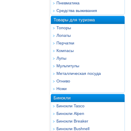
Пневматика
Средства выживания
Товары для туризма
Топоры
Лопаты
Перчатки
Компасы
Лупы
Мультитулы
Металлическая посуда
Огниво
Ножи
Бинокли
Бинокли Tasco
Бинокли Alpen
Бинокли Breaker
Бинокли Bushnell