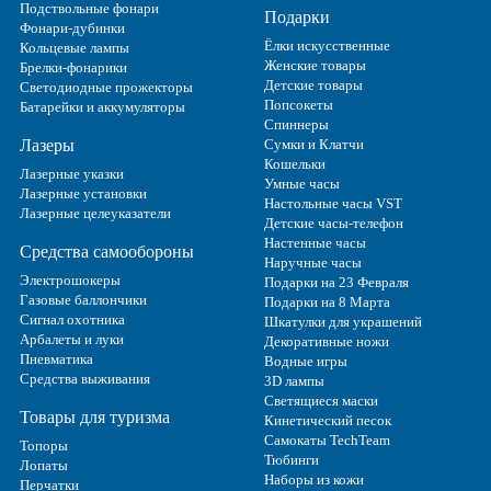
Подствольные фонари
Подарки
Фонари-дубинки
Ёлки искусственные
Кольцевые лампы
Женские товары
Брелки-фонарики
Детские товары
Светодиодные прожекторы
Попсокеты
Батарейки и аккумуляторы
Спиннеры
Лазеры
Сумки и Клатчи
Кошельки
Лазерные указки
Умные часы
Лазерные установки
Настольные часы VST
Лазерные целеуказатели
Детские часы-телефон
Настенные часы
Средства самообороны
Наручные часы
Электрошокеры
Подарки на 23 Февраля
Газовые баллончики
Подарки на 8 Марта
Сигнал охотника
Шкатулки для украшений
Арбалеты и луки
Декоративные ножи
Пневматика
Водные игры
Средства выживания
3D лампы
Светящиеся маски
Товары для туризма
Кинетический песок
Самокаты TechTeam
Топоры
Тюбинги
Лопаты
Наборы из кожи
Перчатки