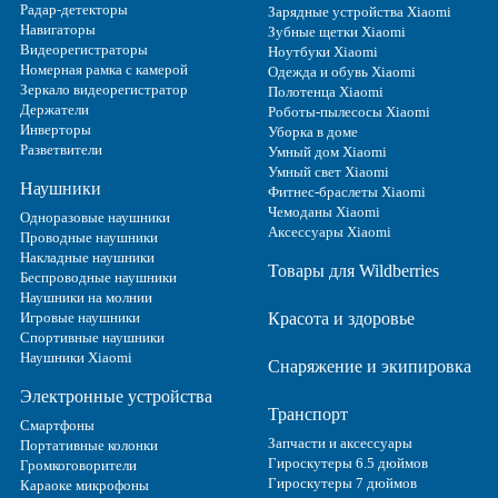
Радар-детекторы
Зарядные устройства Xiaomi
Навигаторы
Зубные щетки Xiaomi
Видеорегистраторы
Ноутбуки Xiaomi
Номерная рамка с камерой
Одежда и обувь Xiaomi
Зеркало видеорегистратор
Полотенца Xiaomi
Держатели
Роботы-пылесосы Xiaomi
Инверторы
Уборка в доме
Разветвители
Умный дом Xiaomi
Умный свет Xiaomi
Наушники
Фитнес-браслеты Xiaomi
Чемоданы Xiaomi
Одноразовые наушники
Аксессуары Xiaomi
Проводные наушники
Накладные наушники
Товары для Wildberries
Беспроводные наушники
Наушники на молнии
Игровые наушники
Красота и здоровье
Спортивные наушники
Наушники Xiaomi
Снаряжение и экипировка
Электронные устройства
Транспорт
Смартфоны
Запчасти и аксессуары
Портативные колонки
Гироскутеры 6.5 дюймов
Громкоговорители
Гироскутеры 7 дюймов
Караоке микрофоны