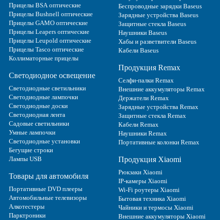
Прицелы BSA оптические
Беспроводные зарядки Baseus
Прицелы Bushnell оптические
Зарядные устройства Baseus
Прицелы GAMO оптические
Защитные стекла Baseus
Прицелы Leapers оптические
Наушники Baseus
Прицелы Leupold оптические
Хабы и разветвители Baseus
Прицелы Tasco оптические
Кабели Baseus
Коллиматорные прицелы
Продукция Remax
Светодиодное освещение
Селфи-палки Remax
Светодиодные светильники
Внешние аккумуляторы Remax
Светодиодные лампочки
Держатели Remax
Светодиодные доски
Зарядные устройства Remax
Светодиодная лента
Защитные стекла Remax
Садовые светильники
Кабели Remax
Умные лампочки
Наушники Remax
Светодиодные установки
Портативные колонки Remax
Бегущие строки
Лампы USB
Продукция Xiaomi
Рюкзаки Xiaomi
Товары для автомобиля
IP-камеры Xiaomi
Портативные DVD плееры
Wi-Fi роутеры Xiaomi
Автомобильные телевизоры
Бытовая техника Xiaomi
Алкотестеры
Чайники и термосы Xiaomi
Парктроники
Внешние аккумуляторы Xiaomi