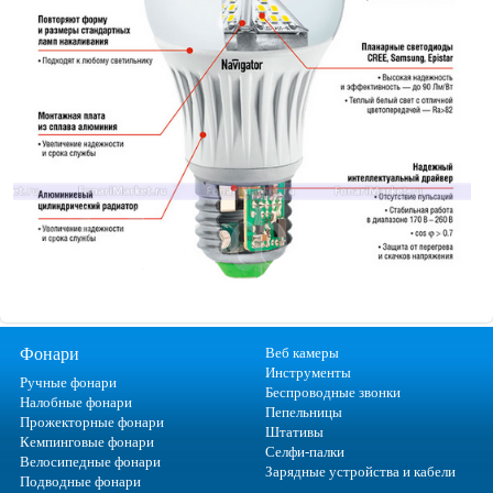
Фонари
Веб камеры
Инструменты
Ручные фонари
Беспроводные звонки
Налобные фонари
Пепельницы
Прожекторные фонари
Штативы
Кемпинговые фонари
Селфи-палки
Велосипедные фонари
Зарядные устройства и кабели
Подводные фонари