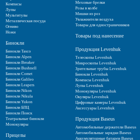
Меховые брелки
Компасы
Розы в колбе
Лупы
Мишки из роз
Мультитулы
Увлажнители воздуха
Металлическая посуда
Товары для одностраничников
Огниво
Ножи
Товары под нанесение
Бинокли
Продукция Levenhuk
Бинокли Tasco
Бинокли Alpen
Телескопы Levenhuk
Бинокли Breaker
Микроскопы Levenhuk
Бинокли Bushnell
Зрительные трубы Levenhuk
Бинокли Comet
Бинокли Levenhuk
Бинокли Galileo
Компасы Levenhuk
Бинокли Leapers
Лупы Levenhuk
Бинокли Nikon
Монокуляры Levenhuk
Бинокли Nikula
Окуляры Levenhuk
Бинокли Yukon
Цифровые камеры Levenhuk
Бинокли БПЦ
Аксессуары Levenhuk
Бинокли Поиск
Театральные бинокли
Продукция Baseus
Монокуляры
Автомобильные держатели Baseus
Автомобильные зарядки Baseus
Прицелы
Аккумуляторные батареи Baseus