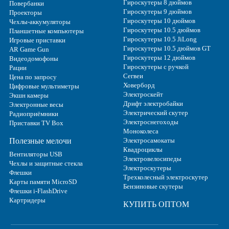
Гироскутеры 8 дюймов
Повербанки
Гироскутеры 9 дюймов
Проекторы
Гироскутеры 10 дюймов
Чехлы-аккумуляторы
Гироскутеры 10.5 дюймов
Планшетные компьютеры
Гироскутеры 10.5 JiLong
Игровые приставки
Гироскутеры 10.5 дюймов GT
AR Game Gun
Гироскутеры 12 дюймов
Видеодомофоны
Гироскутеры с ручкой
Рации
Сегвеи
Цена по запросу
Ховерборд
Цифровые мультиметры
Электроскейт
Экшн камеры
Дрифт электробайки
Электронные весы
Электрический скутер
Радиоприёмники
Электроснегоходы
Приставки TV Box
Моноколеса
Полезные мелочи
Электросамокаты
Квадроциклы
Вентиляторы USB
Электровелосипеды
Чехлы и защитные стекла
Электроскутеры
Флешки
Трехколесный электроскутер
Карты памяти MicroSD
Бензиновые скутеры
Флешки i-FlashDrive
Картридеры
КУПИТЬ ОПТОМ