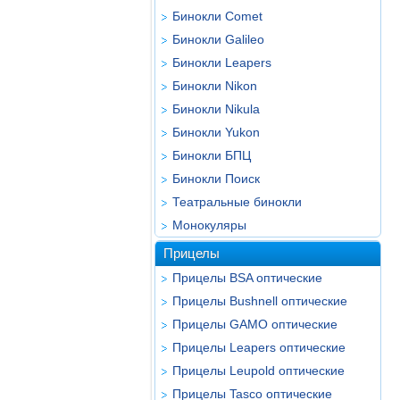
Бинокли Comet
Бинокли Galileo
Бинокли Leapers
Бинокли Nikon
Бинокли Nikula
Бинокли Yukon
Бинокли БПЦ
Бинокли Поиск
Театральные бинокли
Монокуляры
Прицелы
Прицелы BSA оптические
Прицелы Bushnell оптические
Прицелы GAMO оптические
Прицелы Leapers оптические
Прицелы Leupold оптические
Прицелы Tasco оптические