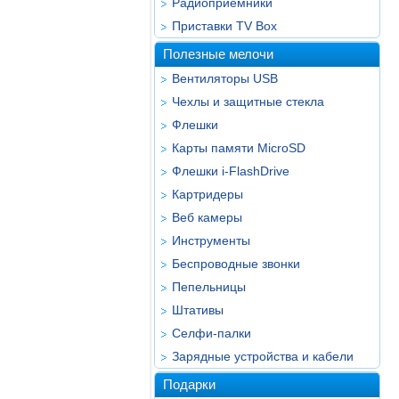
Радиоприёмники
Приставки TV Box
Полезные мелочи
Вентиляторы USB
Чехлы и защитные стекла
Флешки
Карты памяти MicroSD
Флешки i-FlashDrive
Картридеры
Веб камеры
Инструменты
Беспроводные звонки
Пепельницы
Штативы
Селфи-палки
Зарядные устройства и кабели
Подарки