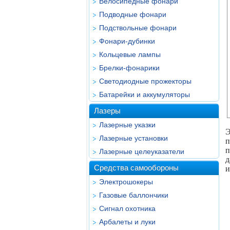
Велосипедные фонари
Подводные фонари
Подствольные фонари
Фонари-дубинки
Кольцевые лампы
Брелки-фонарики
Светодиодные прожекторы
Батарейки и аккумуляторы
Лазеры
Лазерные указки
Э
Лазерные установки
п
п
Лазерные целеуказатели
д
Средства самообороны
и
Электрошокеры
Газовые баллончики
Сигнал охотника
Арбалеты и луки