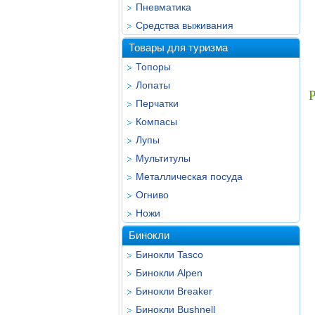
Пневматика
Средства выживания
Товары для туризма
Топоры
Лопаты
Перчатки
Компасы
Лупы
Мультитулы
Металлическая посуда
Огниво
Ножи
Бинокли
Бинокли Tasco
Бинокли Alpen
Бинокли Breaker
Бинокли Bushnell