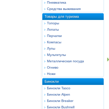
Пневматика
Средства выживания
Товары для туризма
Топоры
Лопаты
Перчатки
Компасы
Лупы
Мультитулы
К
Металлическая посуда
Огниво
Ножи
Бинокли
Бинокли Tasco
Бинокли Alpen
Бинокли Breaker
Бинокли Bushnell