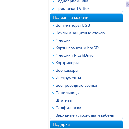
Радиоприёмники
Приставки TV Box
Полезные мелочи
Вентиляторы USB
Чехлы и защитные стекла
Флешки
Карты памяти MicroSD
Флешки i-FlashDrive
Картридеры
Веб камеры
Инструменты
Беспроводные звонки
Пепельницы
Штативы
Селфи-палки
Зарядные устройства и кабели
Подарки