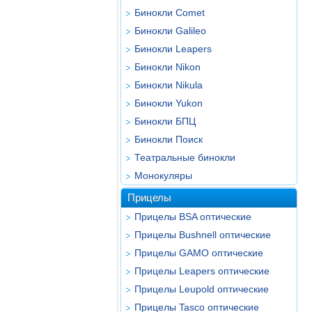
Бинокли Comet
Бинокли Galileo
Бинокли Leapers
Бинокли Nikon
Бинокли Nikula
Бинокли Yukon
Бинокли БПЦ
Бинокли Поиск
Театральные бинокли
Монокуляры
Прицелы
Прицелы BSA оптические
Прицелы Bushnell оптические
Прицелы GAMO оптические
Прицелы Leapers оптические
Прицелы Leupold оптические
Прицелы Tasco оптические