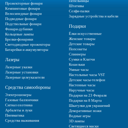
Пепельницы
Прожекторные фонари
Штативы
Кемпинговые фонари
Селфи-палки
Велосипедные фонари
Зарядные устройства и кабели
Подводные фонари
Подствольные фонари
Подарки
Фонари-дубинки
Ёлки искусственные
Кольцевые лампы
Женские товары
Брелки-фонарики
Детские товары
Светодиодные прожекторы
Попсокеты
Батарейки и аккумуляторы
Спиннеры
Лазеры
Сумки и Клатчи
Кошельки
Лазерные указки
Умные часы
Лазерные установки
Настольные часы VST
Лазерные целеуказатели
Детские часы-телефон
Настенные часы
Средства самообороны
Наручные часы
Электрошокеры
Подарки на 23 Февраля
Газовые баллончики
Подарки на 8 Марта
Сигнал охотника
Шкатулки для украшений
Арбалеты и луки
Декоративные ножи
Пневматика
Водные игры
Средства выживания
3D лампы
Светящиеся маски