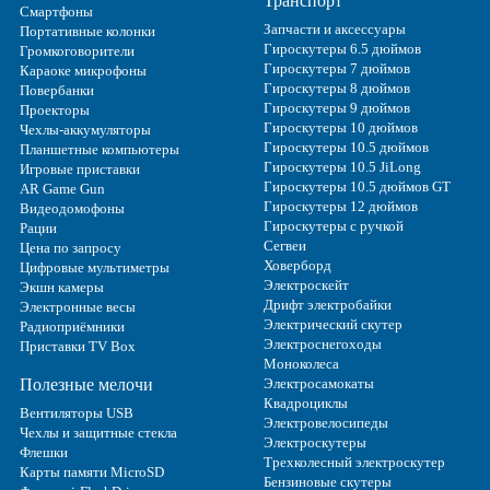
Транспорт
Смартфоны
Запчасти и аксессуары
Портативные колонки
Гироскутеры 6.5 дюймов
Громкоговорители
Гироскутеры 7 дюймов
Караоке микрофоны
Гироскутеры 8 дюймов
Повербанки
Гироскутеры 9 дюймов
Проекторы
Гироскутеры 10 дюймов
Чехлы-аккумуляторы
Гироскутеры 10.5 дюймов
Планшетные компьютеры
Гироскутеры 10.5 JiLong
Игровые приставки
Гироскутеры 10.5 дюймов GT
AR Game Gun
Гироскутеры 12 дюймов
Видеодомофоны
Гироскутеры с ручкой
Рации
Сегвеи
Цена по запросу
Ховерборд
Цифровые мультиметры
Электроскейт
Экшн камеры
Дрифт электробайки
Электронные весы
Электрический скутер
Радиоприёмники
Электроснегоходы
Приставки TV Box
Моноколеса
Полезные мелочи
Электросамокаты
Квадроциклы
Вентиляторы USB
Электровелосипеды
Чехлы и защитные стекла
Электроскутеры
Флешки
Трехколесный электроскутер
Карты памяти MicroSD
Бензиновые скутеры