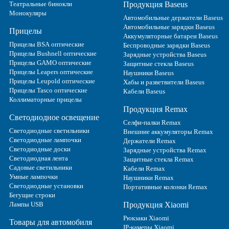
Театральные бинокли
Продукция Baseus
Монокуляры
Автомобильные держатели Baseus
Автомобильные зарядки Baseus
Прицелы
Аккумуляторные батареи Baseus
Прицелы BSA оптические
Беспроводные зарядки Baseus
Прицелы Bushnell оптические
Зарядные устройства Baseus
Прицелы GAMO оптические
Защитные стекла Baseus
Прицелы Leapers оптические
Наушники Baseus
Прицелы Leupold оптические
Хабы и разветвители Baseus
Прицелы Tasco оптические
Кабели Baseus
Коллиматорные прицелы
Продукция Remax
Светодиодное освещение
Селфи-палки Remax
Светодиодные светильники
Внешние аккумуляторы Remax
Светодиодные лампочки
Держатели Remax
Светодиодные доски
Зарядные устройства Remax
Светодиодная лента
Защитные стекла Remax
Садовые светильники
Кабели Remax
Умные лампочки
Наушники Remax
Светодиодные установки
Портативные колонки Remax
Бегущие строки
Лампы USB
Продукция Xiaomi
Рюкзаки Xiaomi
Товары для автомобиля
IP-камеры Xiaomi