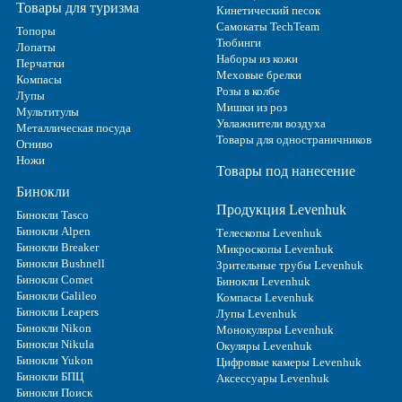
Товары для туризма
Кинетический песок
Самокаты TechTeam
Топоры
Тюбинги
Лопаты
Наборы из кожи
Перчатки
Меховые брелки
Компасы
Розы в колбе
Лупы
Мишки из роз
Мультитулы
Увлажнители воздуха
Металлическая посуда
Товары для одностраничников
Огниво
Ножи
Товары под нанесение
Бинокли
Продукция Levenhuk
Бинокли Tasco
Бинокли Alpen
Телескопы Levenhuk
Бинокли Breaker
Микроскопы Levenhuk
Бинокли Bushnell
Зрительные трубы Levenhuk
Бинокли Comet
Бинокли Levenhuk
Бинокли Galileo
Компасы Levenhuk
Бинокли Leapers
Лупы Levenhuk
Бинокли Nikon
Монокуляры Levenhuk
Бинокли Nikula
Окуляры Levenhuk
Бинокли Yukon
Цифровые камеры Levenhuk
Бинокли БПЦ
Аксессуары Levenhuk
Бинокли Поиск