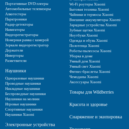
Портативные DVD плееры
Wi-Fi роутеры Xiaomi
Автомобильные телевизоры
Бытовая техника Xiaomi
Алкотестеры
Чайники и термосы Xiaomi
Парктроники
Внешние аккумуляторы Xiaomi
Радар-детекторы
Зарядные устройства Xiaomi
Навигаторы
Зубные щетки Xiaomi
Видеорегистраторы
Ноутбуки Xiaomi
Номерная рамка с камерой
Одежда и обувь Xiaomi
Зеркало видеорегистратор
Полотенца Xiaomi
Держатели
Роботы-пылесосы Xiaomi
Инверторы
Уборка в доме
Разветвители
Умный дом Xiaomi
Умный свет Xiaomi
Наушники
Фитнес-браслеты Xiaomi
Чемоданы Xiaomi
Одноразовые наушники
Аксессуары Xiaomi
Проводные наушники
Накладные наушники
Товары для Wildberries
Беспроводные наушники
Наушники на молнии
Игровые наушники
Красота и здоровье
Спортивные наушники
Наушники Xiaomi
Снаряжение и экипировка
Электронные устройства