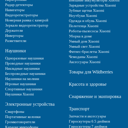
Внешние аккумуляторы Xiaomi
Радар-детекторы
Зарядные устройства Xiaomi
Навигаторы
Зубные щетки Xiaomi
Видеорегистраторы
Ноутбуки Xiaomi
Номерная рамка с камерой
Одежда и обувь Xiaomi
Зеркало видеорегистратор
Полотенца Xiaomi
Держатели
Роботы-пылесосы Xiaomi
Инверторы
Уборка в доме
Разветвители
Умный дом Xiaomi
Умный свет Xiaomi
Наушники
Фитнес-браслеты Xiaomi
Чемоданы Xiaomi
Одноразовые наушники
Аксессуары Xiaomi
Проводные наушники
Накладные наушники
Товары для Wildberries
Беспроводные наушники
Наушники на молнии
Игровые наушники
Красота и здоровье
Спортивные наушники
Наушники Xiaomi
Снаряжение и экипировка
Электронные устройства
Транспорт
Смартфоны
Запчасти и аксессуары
Портативные колонки
Гироскутеры 6.5 дюймов
Громкоговорители
Гироскутеры 7 дюймов
Караоке микрофоны