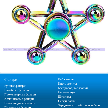
Фонари
Веб камеры
Инструменты
Ручные фонари
Беспроводные звонки
Налобные фонари
Пепельницы
Прожекторные фонари
Штативы
Кемпинговые фонари
Селфи-палки
Велосипедные фонари
Зарядные устройства и кабели
Подводные фонари