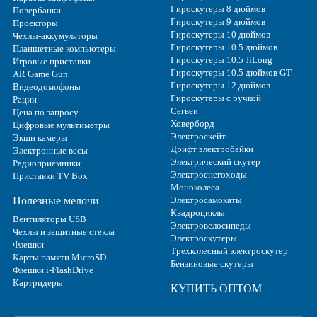
Гироскутеры 8 дюймов
Повербанки
Гироскутеры 9 дюймов
Проекторы
Гироскутеры 10 дюймов
Чехлы-аккумуляторы
Гироскутеры 10.5 дюймов
Планшетные компьютеры
Гироскутеры 10.5 JiLong
Игровые приставки
Гироскутеры 10.5 дюймов GT
AR Game Gun
Гироскутеры 12 дюймов
Видеодомофоны
Гироскутеры с ручкой
Рации
Сегвеи
Цена по запросу
Ховерборд
Цифровые мультиметры
Электроскейт
Экшн камеры
Дрифт электробайки
Электронные весы
Электрический скутер
Радиоприёмники
Электроснегоходы
Приставки TV Box
Моноколеса
Полезные мелочи
Электросамокаты
Квадроциклы
Вентиляторы USB
Электровелосипеды
Чехлы и защитные стекла
Электроскутеры
Флешки
Трехколесный электроскутер
Карты памяти MicroSD
Бензиновые скутеры
Флешки i-FlashDrive
Картридеры
КУПИТЬ ОПТОМ