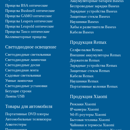
Аккумуляторные батареи Baseus
Прицелы BSA оптические
Беспроводные зарядки Baseus
Прицелы Bushnell оптические
Зарядные устройства Baseus
Прицелы GAMO оптические
Защитные стекла Baseus
Прицелы Leapers оптические
Наушники Baseus
Прицелы Leupold оптические
Хабы и разветвители Baseus
Прицелы Tasco оптические
Кабели Baseus
Коллиматорные прицелы
Продукция Remax
Светодиодное освещение
Селфи-палки Remax
Светодиодные светильники
Внешние аккумуляторы Remax
Светодиодные лампочки
Держатели Remax
Светодиодные доски
Зарядные устройства Remax
Светодиодная лента
Защитные стекла Remax
Садовые светильники
Кабели Remax
Умные лампочки
Наушники Remax
Светодиодные установки
Портативные колонки Remax
Бегущие строки
Лампы USB
Продукция Xiaomi
Рюкзаки Xiaomi
Товары для автомобиля
IP-камеры Xiaomi
Портативные DVD плееры
Wi-Fi роутеры Xiaomi
Автомобильные телевизоры
Бытовая техника Xiaomi
Алкотестеры
Чайники и термосы Xiaomi
Парктроники