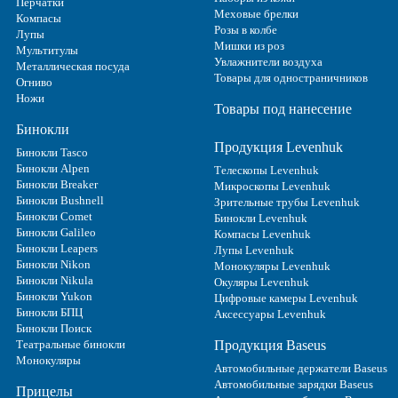
Перчатки
Меховые брелки
Компасы
Розы в колбе
Лупы
Мишки из роз
Мультитулы
Увлажнители воздуха
Металлическая посуда
Товары для одностраничников
Огниво
Ножи
Товары под нанесение
Бинокли
Продукция Levenhuk
Бинокли Tasco
Бинокли Alpen
Телескопы Levenhuk
Бинокли Breaker
Микроскопы Levenhuk
Бинокли Bushnell
Зрительные трубы Levenhuk
Бинокли Comet
Бинокли Levenhuk
Бинокли Galileo
Компасы Levenhuk
Бинокли Leapers
Лупы Levenhuk
Бинокли Nikon
Монокуляры Levenhuk
Бинокли Nikula
Окуляры Levenhuk
Бинокли Yukon
Цифровые камеры Levenhuk
Бинокли БПЦ
Аксессуары Levenhuk
Бинокли Поиск
Театральные бинокли
Продукция Baseus
Монокуляры
Автомобильные держатели Baseus
Автомобильные зарядки Baseus
Прицелы