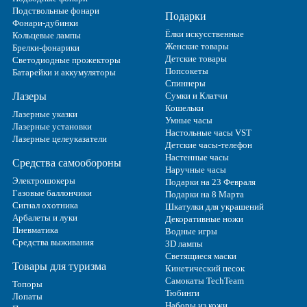
Подствольные фонари
Подарки
Фонари-дубинки
Ёлки искусственные
Кольцевые лампы
Женские товары
Брелки-фонарики
Детские товары
Светодиодные прожекторы
Попсокеты
Батарейки и аккумуляторы
Спиннеры
Лазеры
Сумки и Клатчи
Кошельки
Лазерные указки
Умные часы
Лазерные установки
Настольные часы VST
Лазерные целеуказатели
Детские часы-телефон
Настенные часы
Средства самообороны
Наручные часы
Электрошокеры
Подарки на 23 Февраля
Газовые баллончики
Подарки на 8 Марта
Сигнал охотника
Шкатулки для украшений
Арбалеты и луки
Декоративные ножи
Пневматика
Водные игры
Средства выживания
3D лампы
Светящиеся маски
Товары для туризма
Кинетический песок
Самокаты TechTeam
Топоры
Тюбинги
Лопаты
Наборы из кожи