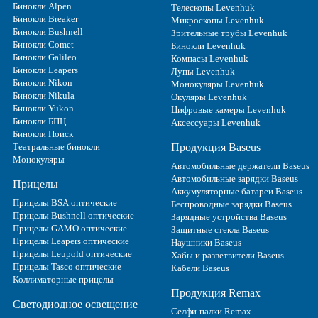
Бинокли Alpen
Телескопы Levenhuk
Бинокли Breaker
Микроскопы Levenhuk
Бинокли Bushnell
Зрительные трубы Levenhuk
Бинокли Comet
Бинокли Levenhuk
Бинокли Galileo
Компасы Levenhuk
Бинокли Leapers
Лупы Levenhuk
Бинокли Nikon
Монокуляры Levenhuk
Бинокли Nikula
Окуляры Levenhuk
Бинокли Yukon
Цифровые камеры Levenhuk
Бинокли БПЦ
Аксессуары Levenhuk
Бинокли Поиск
Театральные бинокли
Продукция Baseus
Монокуляры
Автомобильные держатели Baseus
Автомобильные зарядки Baseus
Прицелы
Аккумуляторные батареи Baseus
Прицелы BSA оптические
Беспроводные зарядки Baseus
Прицелы Bushnell оптические
Зарядные устройства Baseus
Прицелы GAMO оптические
Защитные стекла Baseus
Прицелы Leapers оптические
Наушники Baseus
Прицелы Leupold оптические
Хабы и разветвители Baseus
Прицелы Tasco оптические
Кабели Baseus
Коллиматорные прицелы
Продукция Remax
Светодиодное освещение
Селфи-палки Remax