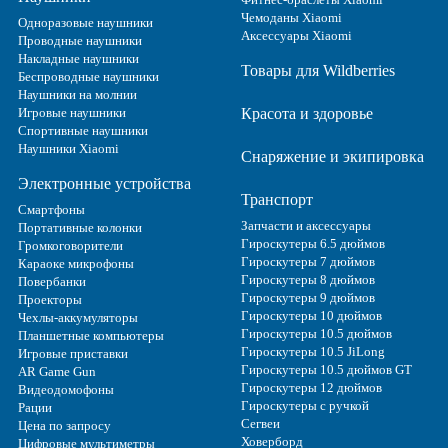
Чемоданы Xiaomi
Одноразовые наушники
Аксессуары Xiaomi
Проводные наушники
Накладные наушники
Товары для Wildberries
Беспроводные наушники
Наушники на молнии
Игровые наушники
Красота и здоровье
Спортивные наушники
Наушники Xiaomi
Снаряжение и экипировка
Электронные устройства
Транспорт
Смартфоны
Запчасти и аксессуары
Портативные колонки
Гироскутеры 6.5 дюймов
Громкоговорители
Гироскутеры 7 дюймов
Караоке микрофоны
Гироскутеры 8 дюймов
Повербанки
Гироскутеры 9 дюймов
Проекторы
Гироскутеры 10 дюймов
Чехлы-аккумуляторы
Гироскутеры 10.5 дюймов
Планшетные компьютеры
Гироскутеры 10.5 JiLong
Игровые приставки
Гироскутеры 10.5 дюймов GT
AR Game Gun
Гироскутеры 12 дюймов
Видеодомофоны
Гироскутеры с ручкой
Рации
Сегвеи
Цена по запросу
Ховерборд
Цифровые мультиметры