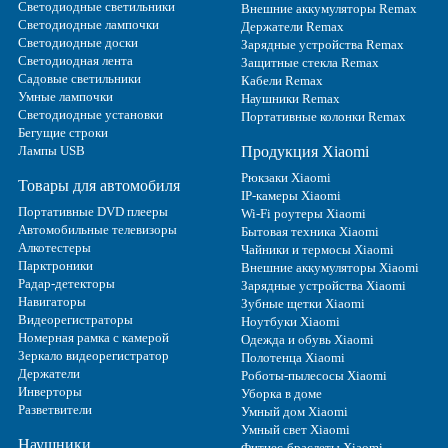
Светодиодные светильники
Внешние аккумуляторы Remax
Светодиодные лампочки
Держатели Remax
Светодиодные доски
Зарядные устройства Remax
Светодиодная лента
Защитные стекла Remax
Садовые светильники
Кабели Remax
Умные лампочки
Наушники Remax
Светодиодные установки
Портативные колонки Remax
Бегущие строки
Лампы USB
Продукция Xiaomi
Рюкзаки Xiaomi
Товары для автомобиля
IP-камеры Xiaomi
Портативные DVD плееры
Wi-Fi роутеры Xiaomi
Автомобильные телевизоры
Бытовая техника Xiaomi
Алкотестеры
Чайники и термосы Xiaomi
Парктроники
Внешние аккумуляторы Xiaomi
Радар-детекторы
Зарядные устройства Xiaomi
Навигаторы
Зубные щетки Xiaomi
Видеорегистраторы
Ноутбуки Xiaomi
Номерная рамка с камерой
Одежда и обувь Xiaomi
Зеркало видеорегистратор
Полотенца Xiaomi
Держатели
Роботы-пылесосы Xiaomi
Инверторы
Уборка в доме
Разветвители
Умный дом Xiaomi
Умный свет Xiaomi
Наушники
Фитнес-браслеты Xiaomi