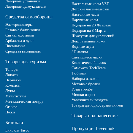
Лазерные установки
Настольные часы VST
Лазерные целеуказатели
Детские часы-телефон
Настенные часы
Средства самообороны
Наручные часы
Электрошокеры
Подарки на 23 Февраля
Газовые баллончики
Подарки на 8 Марта
Сигнал охотника
Шкатулки для украшений
Арбалеты и луки
Декоративные ножи
Пневматика
Водные игры
Средства выживания
3D лампы
Светящиеся маски
Товары для туризма
Кинетический песок
Самокаты TechTeam
Топоры
Тюбинги
Лопаты
Наборы из кожи
Перчатки
Меховые брелки
Компасы
Розы в колбе
Лупы
Мишки из роз
Мультитулы
Увлажнители воздуха
Металлическая посуда
Товары для одностраничников
Огниво
Ножи
Товары под нанесение
Бинокли
Продукция Levenhuk
Бинокли Tasco