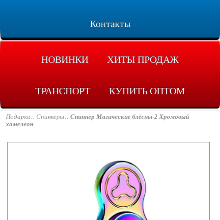
Контакты
НОВИНКИ
ХИТЫ ПРОДАЖ
ТРАНСПОРТ
КУПИТЬ ОПТОМ
Подарки
Спиннеры
Спиннер Магические блёсны-2 Хромовый
хамелеон