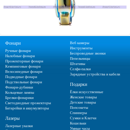
Фонари
Веб камеры
Инструменты
Ручные фонари
Беспроводные звонки
Налобные фонари
Пепельницы
Прожекторные фонари
Штативы
Кемпинговые фонари
Селфи-палки
Велосипедные фонари
Зарядные устройства и кабели
Подводные фонари
Подствольные фонари
Подарки
Фонари-дубинки
Ёлки искусственные
Кольцевые лампы
Женские товары
Брелки-фонарики
Детские товары
Светодиодные прожекторы
Попсокеты
Батарейки и аккумуляторы
Спиннеры
Лазеры
Сумки и Клатчи
Кошельки
Лазерные указки
Умные часы