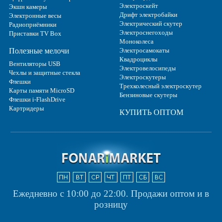
Электроскейт
Экшн камеры
Дрифт электробайки
Электронные весы
Электрический скутер
Радиоприёмники
Электроснегоходы
Приставки TV Box
Моноколеса
Полезные мелочи
Электросамокаты
Квадроциклы
Вентиляторы USB
Электровелосипеды
Чехлы и защитные стекла
Электроскутеры
Флешки
Трехколесный электроскутер
Карты памяти MicroSD
Бензиновые скутеры
Флешки i-FlashDrive
Картридеры
КУПИТЬ ОПТОМ
Ежедневно с 10:00 до 22:00.
Продажи оптом и в
розницу