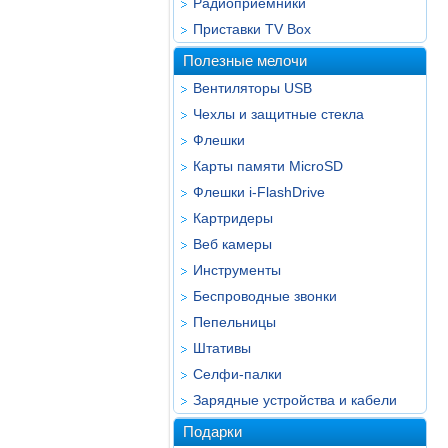
Радиоприёмники
Приставки TV Box
Полезные мелочи
Вентиляторы USB
Чехлы и защитные стекла
Флешки
Карты памяти MicroSD
Флешки i-FlashDrive
Картридеры
Веб камеры
Инструменты
Беспроводные звонки
Пепельницы
Штативы
Селфи-палки
Зарядные устройства и кабели
Подарки