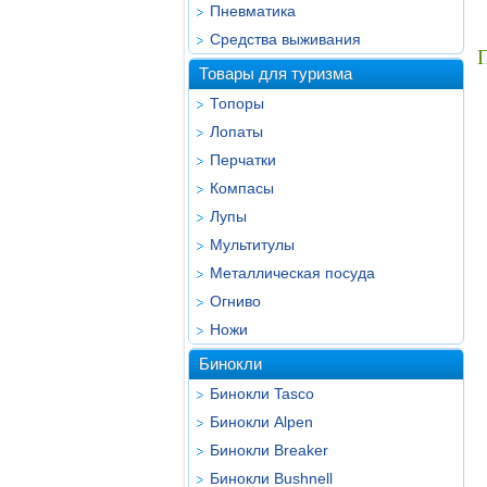
Пневматика
Средства выживания
Товары для туризма
Топоры
Лопаты
Перчатки
Компасы
Лупы
Мультитулы
Металлическая посуда
Огниво
Ножи
Бинокли
Бинокли Tasco
Бинокли Alpen
Бинокли Breaker
Бинокли Bushnell