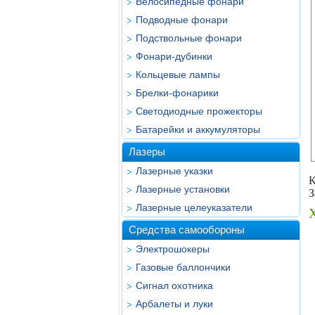
Велосипедные фонари
Подводные фонари
Подствольные фонари
Фонари-дубинки
Кольцевые лампы
Брелки-фонарики
Светодиодные прожекторы
Батарейки и аккумуляторы
Лазеры
Лазерные указки
К
Лазерные установки
З
Лазерные целеуказатели
Х
Средства самообороны
Электрошокеры
Газовые баллончики
Сигнал охотника
Арбалеты и луки