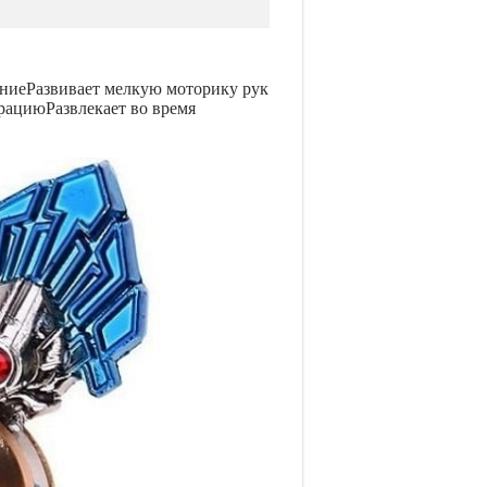
ниеРазвивает мелкую моторику рук
рациюРазвлекает во время