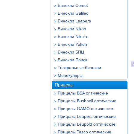
Бинокли Comet
Бинокли Galileo
Бинокли Leapers
Бинокли Nikon
Бинокли Nikula
Бинокли Yukon
Бинокли БПЦ
Бинокли Поиск
Театральные бинокли
Монокуляры
Прицелы
Прицелы BSA оптические
Прицелы Bushnell оптические
Прицелы GAMO оптические
Прицелы Leapers оптические
Прицелы Leupold оптические
Прицелы Tasco оптические