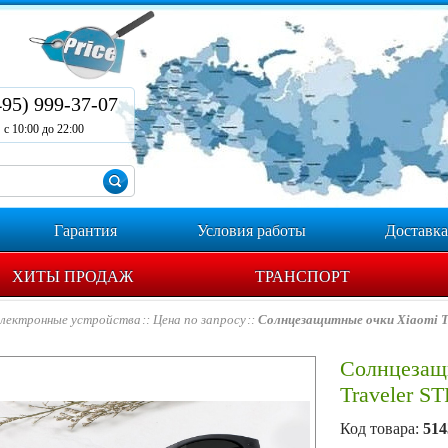
495) 999-37-07
с 10:00 до 22:00
Гарантия
Условия работы
Доставка
ХИТЫ ПРОДАЖ
ТРАНСПОРТ
лектронные устройства
Цена по запросу
Солнцезащитные очки Xiaomi T
Солнцезащ
Traveler S
Код товара:
514