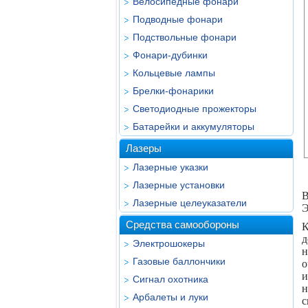
Велосипедные фонари
Подводные фонари
Подствольные фонари
Фонари-дубинки
Кольцевые лампы
Брелки-фонарики
Светодиодные прожекторы
Батарейки и аккумуляторы
Лазеры
Лазерные указки
Лазерные установки
В
Лазерные целеуказатели
Э
Средства самообороны
К
д
Электрошокеры
н
Газовые баллончики
о
и
Сигнал охотника
н
Арбалеты и луки
с