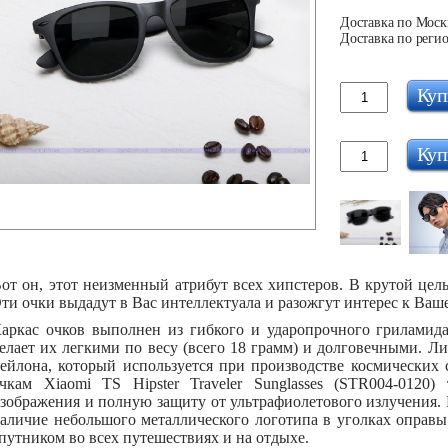
Доставка по Москв
Доставка по регио
Куп
Куп
от он, этот неизменный атрибут всех хипстеров. В крутой цел
ти очки выдадут в Вас интеллектуала и разожгут интерес к Ваш
аркас очков выполнен из гибкого и ударопрочного гриламида
елает их легкими по весу (всего 18 грамм) и долговечными. Л
ейлона, который используется при производстве космических
чкам Xiaomi TS Hipster Traveler Sunglasses (STR004-0120)
зображения и полную защиту от ультрафиолетового излучения.
аличие небольшого металлического логотипа в уголках оправы
путником во всех путешествиях и на отдыхе.