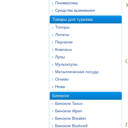
Пневматика
Х
Средства выживания
Товары для туризма
Топоры
Лопаты
Перчатки
Компасы
Лупы
Мультитулы
Металлическая посуда
Огниво
Ножи
Бинокли
Бинокли Tasco
Бинокли Alpen
Бинокли Breaker
Г
Бинокли Bushnell