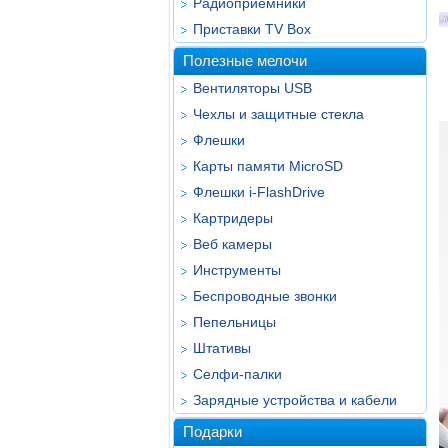
Радиоприёмники
Приставки TV Box
Полезные мелочи
Вентиляторы USB
Чехлы и защитные стекла
Флешки
Карты памяти MicroSD
Флешки i-FlashDrive
Картридеры
Веб камеры
Инструменты
Беспроводные звонки
Пепельницы
Штативы
Селфи-палки
Зарядные устройства и кабели
Подарки