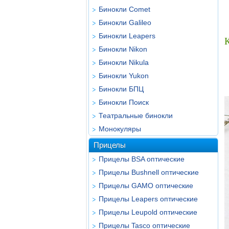
Бинокли Comet
Бинокли Galileo
Бинокли Leapers
Бинокли Nikon
Бинокли Nikula
Бинокли Yukon
Бинокли БПЦ
Бинокли Поиск
Театральные бинокли
Монокуляры
Прицелы
Прицелы BSA оптические
Прицелы Bushnell оптические
Прицелы GAMO оптические
Прицелы Leapers оптические
Прицелы Leupold оптические
Прицелы Tasco оптические