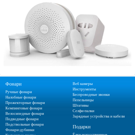
Фонари
Веб камеры
Инструменты
Ручные фонари
Беспроводные звонки
Налобные фонари
Пепельницы
Прожекторные фонари
Штативы
Кемпинговые фонари
Селфи-палки
Велосипедные фонари
Зарядные устройства и кабели
Подводные фонари
Подствольные фонари
Подарки
Фонари-дубинки
Ёлки искусственные