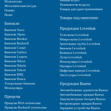
Мишки из роз
Мультитулы
Увлажнители воздуха
Металлическая посуда
Товары для одностраничников
Огниво
Ножи
Товары под нанесение
Бинокли
Продукция Levenhuk
Бинокли Tasco
Бинокли Alpen
Телескопы Levenhuk
Бинокли Breaker
Микроскопы Levenhuk
Бинокли Bushnell
Зрительные трубы Levenhuk
Бинокли Comet
Бинокли Levenhuk
Бинокли Galileo
Компасы Levenhuk
Бинокли Leapers
Лупы Levenhuk
Бинокли Nikon
Монокуляры Levenhuk
Бинокли Nikula
Окуляры Levenhuk
Бинокли Yukon
Цифровые камеры Levenhuk
Бинокли БПЦ
Аксессуары Levenhuk
Бинокли Поиск
Театральные бинокли
Продукция Baseus
Монокуляры
Автомобильные держатели Baseus
Автомобильные зарядки Baseus
Прицелы
Аккумуляторные батареи Baseus
Прицелы BSA оптические
Беспроводные зарядки Baseus
Прицелы Bushnell оптические
Зарядные устройства Baseus