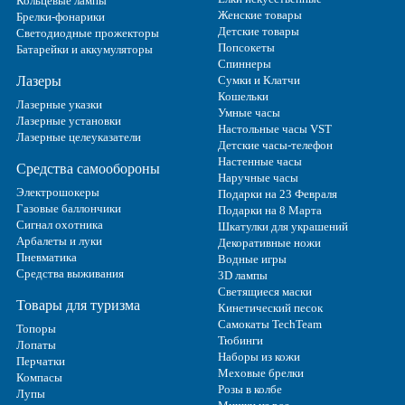
Кольцевые лампы
Женские товары
Брелки-фонарики
Детские товары
Светодиодные прожекторы
Попсокеты
Батарейки и аккумуляторы
Спиннеры
Лазеры
Сумки и Клатчи
Кошельки
Лазерные указки
Умные часы
Лазерные установки
Настольные часы VST
Лазерные целеуказатели
Детские часы-телефон
Настенные часы
Средства самообороны
Наручные часы
Электрошокеры
Подарки на 23 Февраля
Газовые баллончики
Подарки на 8 Марта
Сигнал охотника
Шкатулки для украшений
Арбалеты и луки
Декоративные ножи
Пневматика
Водные игры
Средства выживания
3D лампы
Светящиеся маски
Товары для туризма
Кинетический песок
Самокаты TechTeam
Топоры
Тюбинги
Лопаты
Наборы из кожи
Перчатки
Меховые брелки
Компасы
Розы в колбе
Лупы