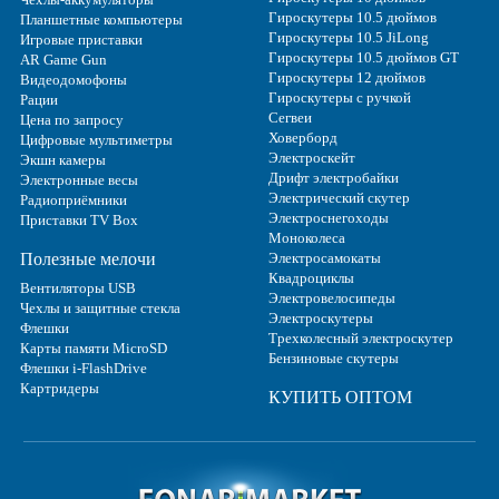
Гироскутеры 10.5 дюймов
Планшетные компьютеры
Гироскутеры 10.5 JiLong
Игровые приставки
Гироскутеры 10.5 дюймов GT
AR Game Gun
Гироскутеры 12 дюймов
Видеодомофоны
Гироскутеры с ручкой
Рации
Сегвеи
Цена по запросу
Ховерборд
Цифровые мультиметры
Электроскейт
Экшн камеры
Дрифт электробайки
Электронные весы
Электрический скутер
Радиоприёмники
Электроснегоходы
Приставки TV Box
Моноколеса
Полезные мелочи
Электросамокаты
Квадроциклы
Вентиляторы USB
Электровелосипеды
Чехлы и защитные стекла
Электроскутеры
Флешки
Трехколесный электроскутер
Карты памяти MicroSD
Бензиновые скутеры
Флешки i-FlashDrive
Картридеры
КУПИТЬ ОПТОМ