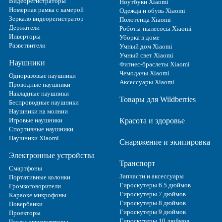
Видеорегистраторы
Ноутбуки Xiaomi
Номерная рамка с камерой
Одежда и обувь Xiaomi
Зеркало видеорегистратор
Полотенца Xiaomi
Держатели
Роботы-пылесосы Xiaomi
Инверторы
Уборка в доме
Разветвители
Умный дом Xiaomi
Умный свет Xiaomi
Наушники
Фитнес-браслеты Xiaomi
Чемоданы Xiaomi
Одноразовые наушники
Аксессуары Xiaomi
Проводные наушники
Накладные наушники
Товары для Wildberries
Беспроводные наушники
Наушники на молнии
Игровые наушники
Красота и здоровье
Спортивные наушники
Наушники Xiaomi
Снаряжение и экипировка
Электронные устройства
Транспорт
Смартфоны
Запчасти и аксессуары
Портативные колонки
Гироскутеры 6.5 дюймов
Громкоговорители
Гироскутеры 7 дюймов
Караоке микрофоны
Гироскутеры 8 дюймов
Повербанки
Гироскутеры 9 дюймов
Проекторы
Гироскутеры 10 дюймов
Чехлы-аккумуляторы