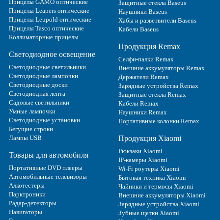
Прицелы GAMO оптические
Защитные стекла Baseus
Прицелы Leapers оптические
Наушники Baseus
Прицелы Leupold оптические
Хабы и разветвители Baseus
Прицелы Tasco оптические
Кабели Baseus
Коллиматорные прицелы
Продукция Remax
Светодиодное освещение
Селфи-палки Remax
Светодиодные светильники
Внешние аккумуляторы Remax
Светодиодные лампочки
Держатели Remax
Светодиодные доски
Зарядные устройства Remax
Светодиодная лента
Защитные стекла Remax
Садовые светильники
Кабели Remax
Умные лампочки
Наушники Remax
Светодиодные установки
Портативные колонки Remax
Бегущие строки
Лампы USB
Продукция Xiaomi
Рюкзаки Xiaomi
Товары для автомобиля
IP-камеры Xiaomi
Портативные DVD плееры
Wi-Fi роутеры Xiaomi
Автомобильные телевизоры
Бытовая техника Xiaomi
Алкотестеры
Чайники и термосы Xiaomi
Парктроники
Внешние аккумуляторы Xiaomi
Радар-детекторы
Зарядные устройства Xiaomi
Навигаторы
Зубные щетки Xiaomi