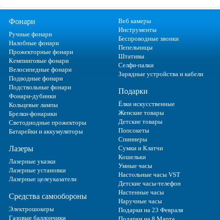
Фонари
Веб камеры
Инструменты
Ручные фонари
Беспроводные звонки
Налобные фонари
Пепельницы
Прожекторные фонари
Штативы
Кемпинговые фонари
Селфи-палки
Велосипедные фонари
Зарядные устройства и кабели
Подводные фонари
Подствольные фонари
Подарки
Фонари-дубинки
Ёлки искусственные
Кольцевые лампы
Женские товары
Брелки-фонарики
Детские товары
Светодиодные прожекторы
Попсокеты
Батарейки и аккумуляторы
Спиннеры
Лазеры
Сумки и Клатчи
Кошельки
Лазерные указки
Умные часы
Лазерные установки
Настольные часы VST
Лазерные целеуказатели
Детские часы-телефон
Настенные часы
Средства самообороны
Наручные часы
Электрошокеры
Подарки на 23 Февраля
Газовые баллончики
Подарки на 8 Марта