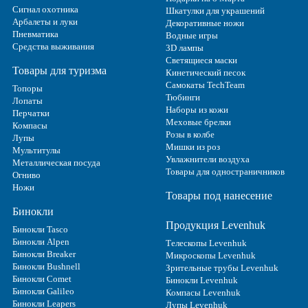
Сигнал охотника
Шкатулки для украшений
Арбалеты и луки
Декоративные ножи
Пневматика
Водные игры
Средства выживания
3D лампы
Светящиеся маски
Товары для туризма
Кинетический песок
Самокаты TechTeam
Топоры
Тюбинги
Лопаты
Наборы из кожи
Перчатки
Меховые брелки
Компасы
Розы в колбе
Лупы
Мишки из роз
Мультитулы
Увлажнители воздуха
Металлическая посуда
Товары для одностраничников
Огниво
Ножи
Товары под нанесение
Бинокли
Продукция Levenhuk
Бинокли Tasco
Бинокли Alpen
Телескопы Levenhuk
Бинокли Breaker
Микроскопы Levenhuk
Бинокли Bushnell
Зрительные трубы Levenhuk
Бинокли Comet
Бинокли Levenhuk
Бинокли Galileo
Компасы Levenhuk
Бинокли Leapers
Лупы Levenhuk