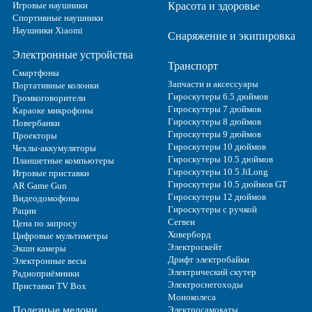
Игровые наушники
Красота и здоровье
Спортивные наушники
Наушники Xiaomi
Снаряжение и экипировка
Электронные устройства
Транспорт
Смартфоны
Запчасти и аксессуары
Портативные колонки
Гироскутеры 6.5 дюймов
Громкоговорители
Гироскутеры 7 дюймов
Караоке микрофоны
Гироскутеры 8 дюймов
Повербанки
Гироскутеры 9 дюймов
Проекторы
Гироскутеры 10 дюймов
Чехлы-аккумуляторы
Гироскутеры 10.5 дюймов
Планшетные компьютеры
Гироскутеры 10.5 JiLong
Игровые приставки
Гироскутеры 10.5 дюймов GT
AR Game Gun
Гироскутеры 12 дюймов
Видеодомофоны
Гироскутеры с ручкой
Рации
Сегвеи
Цена по запросу
Ховерборд
Цифровые мультиметры
Электроскейт
Экшн камеры
Дрифт электробайки
Электронные весы
Электрический скутер
Радиоприёмники
Электроснегоходы
Приставки TV Box
Моноколеса
Полезные мелочи
Электросамокаты