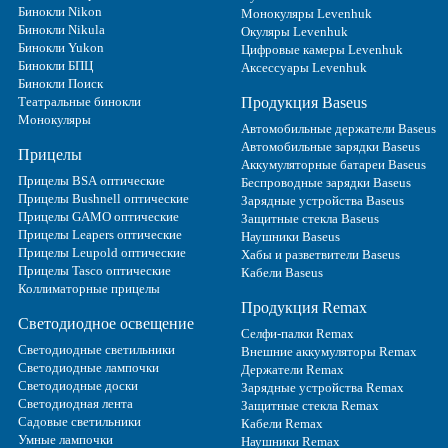
Бинокли Nikon
Монокуляры Levenhuk
Бинокли Nikula
Окуляры Levenhuk
Бинокли Yukon
Цифровые камеры Levenhuk
Бинокли БПЦ
Аксессуары Levenhuk
Бинокли Поиск
Театральные бинокли
Продукция Baseus
Монокуляры
Автомобильные держатели Baseus
Автомобильные зарядки Baseus
Прицелы
Аккумуляторные батареи Baseus
Прицелы BSA оптические
Беспроводные зарядки Baseus
Прицелы Bushnell оптические
Зарядные устройства Baseus
Прицелы GAMO оптические
Защитные стекла Baseus
Прицелы Leapers оптические
Наушники Baseus
Прицелы Leupold оптические
Хабы и разветвители Baseus
Прицелы Tasco оптические
Кабели Baseus
Коллиматорные прицелы
Продукция Remax
Светодиодное освещение
Селфи-палки Remax
Светодиодные светильники
Внешние аккумуляторы Remax
Светодиодные лампочки
Держатели Remax
Светодиодные доски
Зарядные устройства Remax
Светодиодная лента
Защитные стекла Remax
Садовые светильники
Кабели Remax
Умные лампочки
Наушники Remax