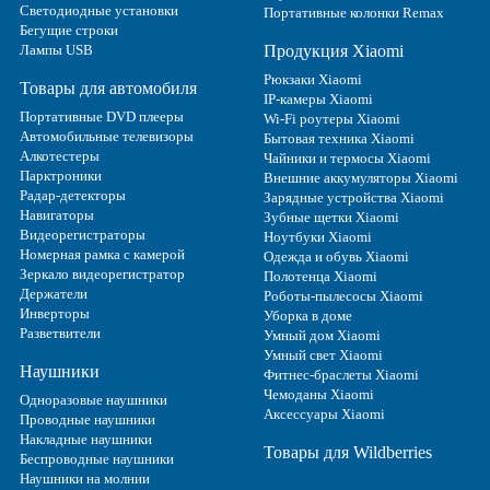
Светодиодные установки
Портативные колонки Remax
Бегущие строки
Лампы USB
Продукция Xiaomi
Рюкзаки Xiaomi
Товары для автомобиля
IP-камеры Xiaomi
Портативные DVD плееры
Wi-Fi роутеры Xiaomi
Автомобильные телевизоры
Бытовая техника Xiaomi
Алкотестеры
Чайники и термосы Xiaomi
Парктроники
Внешние аккумуляторы Xiaomi
Радар-детекторы
Зарядные устройства Xiaomi
Навигаторы
Зубные щетки Xiaomi
Видеорегистраторы
Ноутбуки Xiaomi
Номерная рамка с камерой
Одежда и обувь Xiaomi
Зеркало видеорегистратор
Полотенца Xiaomi
Держатели
Роботы-пылесосы Xiaomi
Инверторы
Уборка в доме
Разветвители
Умный дом Xiaomi
Умный свет Xiaomi
Наушники
Фитнес-браслеты Xiaomi
Чемоданы Xiaomi
Одноразовые наушники
Аксессуары Xiaomi
Проводные наушники
Накладные наушники
Товары для Wildberries
Беспроводные наушники
Наушники на молнии