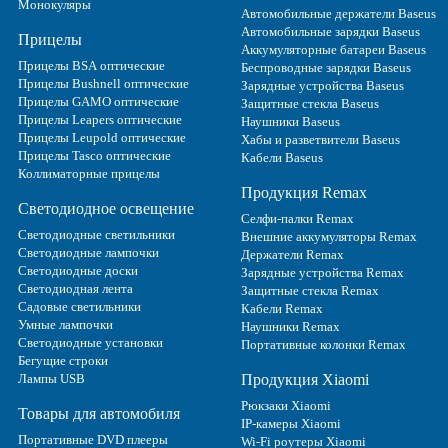
Монокуляры
Автомобильные держатели Baseus
Автомобильные зарядки Baseus
Прицелы
Аккумуляторные батареи Baseus
Прицелы BSA оптические
Беспроводные зарядки Baseus
Прицелы Bushnell оптические
Зарядные устройства Baseus
Прицелы GAMO оптические
Защитные стекла Baseus
Прицелы Leapers оптические
Наушники Baseus
Прицелы Leupold оптические
Хабы и разветвители Baseus
Прицелы Tasco оптические
Кабели Baseus
Коллиматорные прицелы
Продукция Remax
Светодиодное освещение
Селфи-палки Remax
Светодиодные светильники
Внешние аккумуляторы Remax
Светодиодные лампочки
Держатели Remax
Светодиодные доски
Зарядные устройства Remax
Светодиодная лента
Защитные стекла Remax
Садовые светильники
Кабели Remax
Умные лампочки
Наушники Remax
Светодиодные установки
Портативные колонки Remax
Бегущие строки
Лампы USB
Продукция Xiaomi
Рюкзаки Xiaomi
Товары для автомобиля
IP-камеры Xiaomi
Портативные DVD плееры
Wi-Fi роутеры Xiaomi