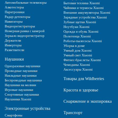
Автомобильные телевизоры
Бытовая техника Xiaomi
Алкотестеры
Чайники и термосы Xiaomi
Парктроники
Внешние аккумуляторы Xiaomi
Радар-детекторы
Зарядные устройства Xiaomi
Навигаторы
Зубные щетки Xiaomi
Видеорегистраторы
Ноутбуки Xiaomi
Номерная рамка с камерой
Одежда и обувь Xiaomi
Зеркало видеорегистратор
Полотенца Xiaomi
Держатели
Роботы-пылесосы Xiaomi
Инверторы
Уборка в доме
Разветвители
Умный дом Xiaomi
Умный свет Xiaomi
Наушники
Фитнес-браслеты Xiaomi
Чемоданы Xiaomi
Одноразовые наушники
Аксессуары Xiaomi
Проводные наушники
Накладные наушники
Товары для Wildberries
Беспроводные наушники
Наушники на молнии
Игровые наушники
Красота и здоровье
Спортивные наушники
Наушники Xiaomi
Снаряжение и экипировка
Электронные устройства
Транспорт
Смартфоны