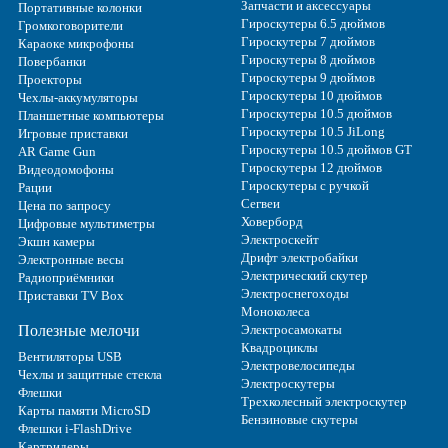
Запчасти и аксессуары
Портативные колонки
Гироскутеры 6.5 дюймов
Громкоговорители
Гироскутеры 7 дюймов
Караоке микрофоны
Гироскутеры 8 дюймов
Повербанки
Гироскутеры 9 дюймов
Проекторы
Гироскутеры 10 дюймов
Чехлы-аккумуляторы
Гироскутеры 10.5 дюймов
Планшетные компьютеры
Гироскутеры 10.5 JiLong
Игровые приставки
Гироскутеры 10.5 дюймов GT
AR Game Gun
Гироскутеры 12 дюймов
Видеодомофоны
Гироскутеры с ручкой
Рации
Сегвеи
Цена по запросу
Ховерборд
Цифровые мультиметры
Электроскейт
Экшн камеры
Дрифт электробайки
Электронные весы
Электрический скутер
Радиоприёмники
Электроснегоходы
Приставки TV Box
Моноколеса
Полезные мелочи
Электросамокаты
Квадроциклы
Вентиляторы USB
Электровелосипеды
Чехлы и защитные стекла
Электроскутеры
Флешки
Трехколесный электроскутер
Карты памяти MicroSD
Бензиновые скутеры
Флешки i-FlashDrive
Картридеры