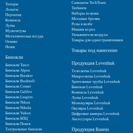
Самокаты TechTeam
Топоры
Тюбинги
Лопаты
Наборы из кожи
Перчатки
Меховые брелки
Компасы
Розы в колбе
Лупы
Мишки из роз
Мультитулы
Увлажнители воздуха
Металлическая посуда
Товары для одностраничников
Огниво
Ножи
Товары под нанесение
Бинокли
Продукция Levenhuk
Бинокли Tasco
Бинокли Alpen
Телескопы Levenhuk
Бинокли Breaker
Микроскопы Levenhuk
Бинокли Bushnell
Зрительные трубы Levenhuk
Бинокли Comet
Бинокли Levenhuk
Бинокли Galileo
Компасы Levenhuk
Бинокли Leapers
Лупы Levenhuk
Бинокли Nikon
Монокуляры Levenhuk
Бинокли Nikula
Окуляры Levenhuk
Бинокли Yukon
Цифровые камеры Levenhuk
Бинокли БПЦ
Аксессуары Levenhuk
Бинокли Поиск
Театральные бинокли
Продукция Baseus