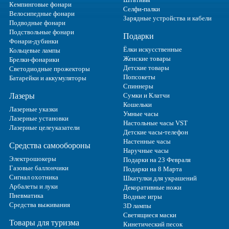
Кемпинговые фонари
Селфи-палки
Велосипедные фонари
Зарядные устройства и кабели
Подводные фонари
Подствольные фонари
Подарки
Фонари-дубинки
Ёлки искусственные
Кольцевые лампы
Женские товары
Брелки-фонарики
Детские товары
Светодиодные прожекторы
Попсокеты
Батарейки и аккумуляторы
Спиннеры
Лазеры
Сумки и Клатчи
Кошельки
Лазерные указки
Умные часы
Лазерные установки
Настольные часы VST
Лазерные целеуказатели
Детские часы-телефон
Настенные часы
Средства самообороны
Наручные часы
Электрошокеры
Подарки на 23 Февраля
Газовые баллончики
Подарки на 8 Марта
Сигнал охотника
Шкатулки для украшений
Арбалеты и луки
Декоративные ножи
Пневматика
Водные игры
Средства выживания
3D лампы
Светящиеся маски
Товары для туризма
Кинетический песок