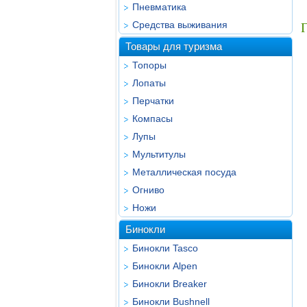
Пневматика
Средства выживания
Г
Товары для туризма
Топоры
Лопаты
Перчатки
Компасы
Лупы
Мультитулы
Металлическая посуда
Огниво
Ножи
Бинокли
Бинокли Tasco
Бинокли Alpen
Бинокли Breaker
Бинокли Bushnell