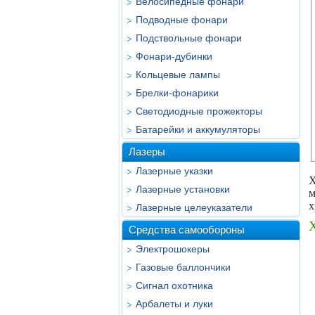
Велосипедные фонари
Подводные фонари
Подствольные фонари
Фонари-дубинки
Кольцевые лампы
Брелки-фонарики
Светодиодные прожекторы
Батарейки и аккумуляторы
Лазеры
Лазерные указки
X
Лазерные установки
м
х
Лазерные целеуказатели
Х
Средства самообороны
Электрошокеры
Газовые баллончики
Сигнал охотника
Арбалеты и луки