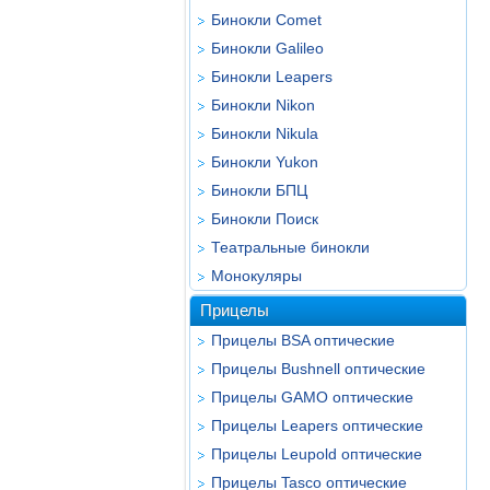
Бинокли Comet
Бинокли Galileo
Бинокли Leapers
Бинокли Nikon
Бинокли Nikula
Бинокли Yukon
Бинокли БПЦ
Бинокли Поиск
Театральные бинокли
Монокуляры
Прицелы
Прицелы BSA оптические
Прицелы Bushnell оптические
Прицелы GAMO оптические
Прицелы Leapers оптические
Прицелы Leupold оптические
Прицелы Tasco оптические