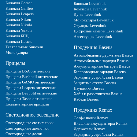
Бинокли Comet
Бинокли Levenhuk
Бинокли Galileo
Компасы Levenhuk
Бинокли Leapers
Лупы Levenhuk
Бинокли Nikon
Монокуляры Levenhuk
Бинокли Nikula
Окуляры Levenhuk
Бинокли Yukon
Цифровые камеры Levenhuk
Бинокли БПЦ
Аксессуары Levenhuk
Бинокли Поиск
Театральные бинокли
Продукция Baseus
Монокуляры
Автомобильные держатели Baseus
Автомобильные зарядки Baseus
Прицелы
Аккумуляторные батареи Baseus
Прицелы BSA оптические
Беспроводные зарядки Baseus
Прицелы Bushnell оптические
Зарядные устройства Baseus
Прицелы GAMO оптические
Защитные стекла Baseus
Прицелы Leapers оптические
Наушники Baseus
Прицелы Leupold оптические
Хабы и разветвители Baseus
Прицелы Tasco оптические
Кабели Baseus
Коллиматорные прицелы
Продукция Remax
Светодиодное освещение
Селфи-палки Remax
Светодиодные светильники
Внешние аккумуляторы Remax
Светодиодные лампочки
Держатели Remax
Светодиодные доски
Зарядные устройства Remax