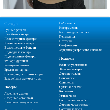
Фонари
Веб камеры
Инструменты
Ручные фонари
Беспроводные звонки
Налобные фонари
Пепельницы
Прожекторные фонари
Штативы
Кемпинговые фонари
Селфи-палки
Велосипедные фонари
Зарядные устройства и кабели
Подводные фонари
Подствольные фонари
Подарки
Фонари-дубинки
Ёлки искусственные
Кольцевые лампы
Женские товары
Брелки-фонарики
Детские товары
Светодиодные прожекторы
Попсокеты
Батарейки и аккумуляторы
Спиннеры
Лазеры
Сумки и Клатчи
Кошельки
Лазерные указки
Умные часы
Лазерные установки
Настольные часы VST
Лазерные целеуказатели
Детские часы-телефон
Настенные часы