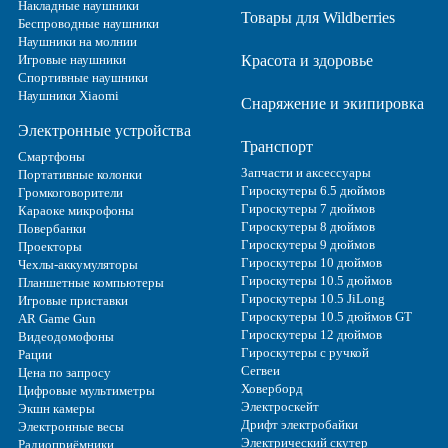
Накладные наушники
Товары для Wildberries
Беспроводные наушники
Наушники на молнии
Игровые наушники
Красота и здоровье
Спортивные наушники
Наушники Xiaomi
Снаряжение и экипировка
Электронные устройства
Транспорт
Смартфоны
Запчасти и аксессуары
Портативные колонки
Гироскутеры 6.5 дюймов
Громкоговорители
Гироскутеры 7 дюймов
Караоке микрофоны
Гироскутеры 8 дюймов
Повербанки
Гироскутеры 9 дюймов
Проекторы
Гироскутеры 10 дюймов
Чехлы-аккумуляторы
Гироскутеры 10.5 дюймов
Планшетные компьютеры
Гироскутеры 10.5 JiLong
Игровые приставки
Гироскутеры 10.5 дюймов GT
AR Game Gun
Гироскутеры 12 дюймов
Видеодомофоны
Гироскутеры с ручкой
Рации
Сегвеи
Цена по запросу
Ховерборд
Цифровые мультиметры
Электроскейт
Экшн камеры
Дрифт электробайки
Электронные весы
Электрический скутер
Радиоприёмники