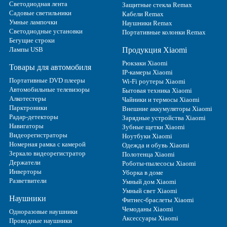
Светодиодная лента
Защитные стекла Remax
Садовые светильники
Кабели Remax
Умные лампочки
Наушники Remax
Светодиодные установки
Портативные колонки Remax
Бегущие строки
Лампы USB
Продукция Xiaomi
Рюкзаки Xiaomi
Товары для автомобиля
IP-камеры Xiaomi
Портативные DVD плееры
Wi-Fi роутеры Xiaomi
Автомобильные телевизоры
Бытовая техника Xiaomi
Алкотестеры
Чайники и термосы Xiaomi
Парктроники
Внешние аккумуляторы Xiaomi
Радар-детекторы
Зарядные устройства Xiaomi
Навигаторы
Зубные щетки Xiaomi
Видеорегистраторы
Ноутбуки Xiaomi
Номерная рамка с камерой
Одежда и обувь Xiaomi
Зеркало видеорегистратор
Полотенца Xiaomi
Держатели
Роботы-пылесосы Xiaomi
Инверторы
Уборка в доме
Разветвители
Умный дом Xiaomi
Умный свет Xiaomi
Наушники
Фитнес-браслеты Xiaomi
Чемоданы Xiaomi
Одноразовые наушники
Аксессуары Xiaomi
Проводные наушники