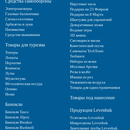
Средства самообороны
Наручные часы
Электрошокеры
Подарки на 23 Февраля
Газовые баллончики
Подарки на 8 Марта
Сигнал охотника
Шкатулки для украшений
Арбалеты и луки
Декоративные ножи
Пневматика
Водные игры
Средства выживания
3D лампы
Светящиеся маски
Товары для туризма
Кинетический песок
Самокаты TechTeam
Топоры
Тюбинги
Лопаты
Наборы из кожи
Перчатки
Меховые брелки
Компасы
Розы в колбе
Лупы
Мишки из роз
Мультитулы
Увлажнители воздуха
Металлическая посуда
Товары для одностраничников
Огниво
Ножи
Товары под нанесение
Бинокли
Продукция Levenhuk
Бинокли Tasco
Бинокли Alpen
Телескопы Levenhuk
Бинокли Breaker
Микроскопы Levenhuk
Бинокли Bushnell
Зрительные трубы Levenhuk