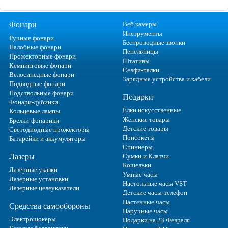
Фонари
Веб камеры
Инструменты
Ручные фонари
Беспроводные звонки
Налобные фонари
Пепельницы
Прожекторные фонари
Штативы
Кемпинговые фонари
Селфи-палки
Велосипедные фонари
Зарядные устройства и кабели
Подводные фонари
Подствольные фонари
Подарки
Фонари-дубинки
Ёлки искусственные
Кольцевые лампы
Женские товары
Брелки-фонарики
Детские товары
Светодиодные прожекторы
Попсокеты
Батарейки и аккумуляторы
Спиннеры
Лазеры
Сумки и Клатчи
Кошельки
Лазерные указки
Умные часы
Лазерные установки
Настольные часы VST
Лазерные целеуказатели
Детские часы-телефон
Настенные часы
Средства самообороны
Наручные часы
Электрошокеры
Подарки на 23 Февраля