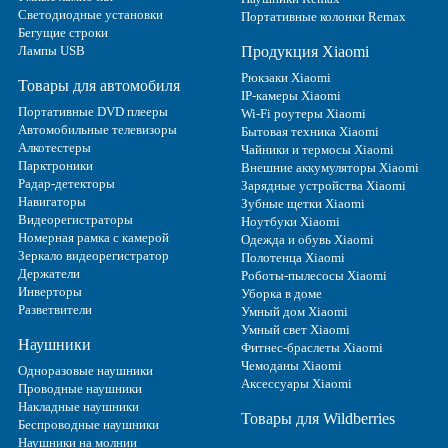
Светодиодные установки
Портативные колонки Remax
Бегущие строки
Лампы USB
Продукция Xiaomi
Рюкзаки Xiaomi
Товары для автомобиля
IP-камеры Xiaomi
Портативные DVD плееры
Wi-Fi роутеры Xiaomi
Автомобильные телевизоры
Бытовая техника Xiaomi
Алкотестеры
Чайники и термосы Xiaomi
Парктроники
Внешние аккумуляторы Xiaomi
Радар-детекторы
Зарядные устройства Xiaomi
Навигаторы
Зубные щетки Xiaomi
Видеорегистраторы
Ноутбуки Xiaomi
Номерная рамка с камерой
Одежда и обувь Xiaomi
Зеркало видеорегистратор
Полотенца Xiaomi
Держатели
Роботы-пылесосы Xiaomi
Инверторы
Уборка в доме
Разветвители
Умный дом Xiaomi
Умный свет Xiaomi
Наушники
Фитнес-браслеты Xiaomi
Чемоданы Xiaomi
Одноразовые наушники
Аксессуары Xiaomi
Проводные наушники
Накладные наушники
Товары для Wildberries
Беспроводные наушники
Наушники на молнии