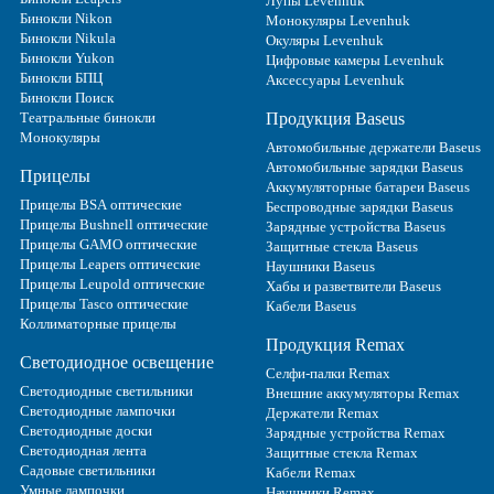
Лупы Levenhuk
Бинокли Nikon
Монокуляры Levenhuk
Бинокли Nikula
Окуляры Levenhuk
Бинокли Yukon
Цифровые камеры Levenhuk
Бинокли БПЦ
Аксессуары Levenhuk
Бинокли Поиск
Театральные бинокли
Продукция Baseus
Монокуляры
Автомобильные держатели Baseus
Автомобильные зарядки Baseus
Прицелы
Аккумуляторные батареи Baseus
Прицелы BSA оптические
Беспроводные зарядки Baseus
Прицелы Bushnell оптические
Зарядные устройства Baseus
Прицелы GAMO оптические
Защитные стекла Baseus
Прицелы Leapers оптические
Наушники Baseus
Прицелы Leupold оптические
Хабы и разветвители Baseus
Прицелы Tasco оптические
Кабели Baseus
Коллиматорные прицелы
Продукция Remax
Светодиодное освещение
Селфи-палки Remax
Светодиодные светильники
Внешние аккумуляторы Remax
Светодиодные лампочки
Держатели Remax
Светодиодные доски
Зарядные устройства Remax
Светодиодная лента
Защитные стекла Remax
Садовые светильники
Кабели Remax
Умные лампочки
Наушники Remax