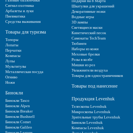
Газовые баллончики
Подарки на 8 Марта
Сигнал охотника
Шкатулки для украшений
Арбалеты и луки
Декоративные ножи
Пневматика
Водные игры
Средства выживания
3D лампы
Светящиеся маски
Товары для туризма
Кинетический песок
Самокаты TechTeam
Топоры
Тюбинги
Лопаты
Наборы из кожи
Перчатки
Меховые брелки
Компасы
Розы в колбе
Лупы
Мишки из роз
Мультитулы
Увлажнители воздуха
Металлическая посуда
Товары для одностраничников
Огниво
Ножи
Товары под нанесение
Бинокли
Продукция Levenhuk
Бинокли Tasco
Бинокли Alpen
Телескопы Levenhuk
Бинокли Breaker
Микроскопы Levenhuk
Бинокли Bushnell
Зрительные трубы Levenhuk
Бинокли Comet
Бинокли Levenhuk
Бинокли Galileo
Компасы Levenhuk
Бинокли Leapers