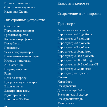
Игровые наушники
Красота и здоровье
Спортивные наушники
Наушники Xiaomi
Снаряжение и экипировка
Электронные устройства
Транспорт
Смартфоны
Запчасти и аксессуары
Портативные колонки
Гироскутеры 6.5 дюймов
Громкоговорители
Гироскутеры 7 дюймов
Караоке микрофоны
Гироскутеры 8 дюймов
Повербанки
Гироскутеры 9 дюймов
Проекторы
Гироскутеры 10 дюймов
Чехлы-аккумуляторы
Гироскутеры 10.5 дюймов
Планшетные компьютеры
Гироскутеры 10.5 JiLong
Игровые приставки
Гироскутеры 10.5 дюймов GT
AR Game Gun
Гироскутеры 12 дюймов
Видеодомофоны
Гироскутеры с ручкой
Рации
Сегвеи
Цена по запросу
Ховерборд
Цифровые мультиметры
Электроскейт
Экшн камеры
Дрифт электробайки
Электронные весы
Электрический скутер
Радиоприёмники
Электроснегоходы
Приставки TV Box
Моноколеса