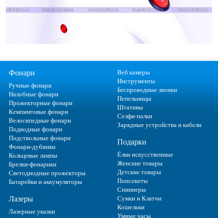
Фонари
Веб камеры
Инструменты
Ручные фонари
Беспроводные звонки
Налобные фонари
Пепельницы
Прожекторные фонари
Штативы
Кемпинговые фонари
Селфи-палки
Велосипедные фонари
Зарядные устройства и кабели
Подводные фонари
Подствольные фонари
Подарки
Фонари-дубинки
Ёлки искусственные
Кольцевые лампы
Женские товары
Брелки-фонарики
Детские товары
Светодиодные прожекторы
Попсокеты
Батарейки и аккумуляторы
Спиннеры
Лазеры
Сумки и Клатчи
Кошельки
Лазерные указки
Умные часы