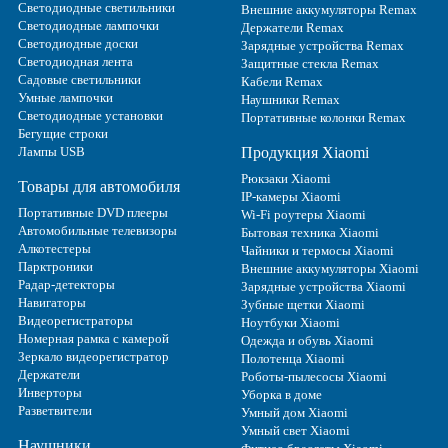
Светодиодные светильники
Внешние аккумуляторы Remax
Светодиодные лампочки
Держатели Remax
Светодиодные доски
Зарядные устройства Remax
Светодиодная лента
Защитные стекла Remax
Садовые светильники
Кабели Remax
Умные лампочки
Наушники Remax
Светодиодные установки
Портативные колонки Remax
Бегущие строки
Лампы USB
Продукция Xiaomi
Рюкзаки Xiaomi
Товары для автомобиля
IP-камеры Xiaomi
Портативные DVD плееры
Wi-Fi роутеры Xiaomi
Автомобильные телевизоры
Бытовая техника Xiaomi
Алкотестеры
Чайники и термосы Xiaomi
Парктроники
Внешние аккумуляторы Xiaomi
Радар-детекторы
Зарядные устройства Xiaomi
Навигаторы
Зубные щетки Xiaomi
Видеорегистраторы
Ноутбуки Xiaomi
Номерная рамка с камерой
Одежда и обувь Xiaomi
Зеркало видеорегистратор
Полотенца Xiaomi
Держатели
Роботы-пылесосы Xiaomi
Инверторы
Уборка в доме
Разветвители
Умный дом Xiaomi
Умный свет Xiaomi
Наушники