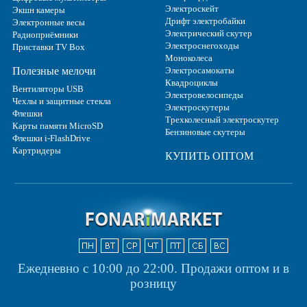
Электроскейт
Экшн камеры
Дрифт электробайки
Электронные весы
Электрический скутер
Радиоприёмники
Электроснегоходы
Приставки TV Box
Моноколеса
Полезные мелочи
Электросамокаты
Квадроциклы
Вентиляторы USB
Электровелосипеды
Чехлы и защитные стекла
Электроскутеры
Флешки
Трехколесный электроскутер
Карты памяти MicroSD
Бензиновые скутеры
Флешки i-FlashDrive
Картридеры
КУПИТЬ ОПТОМ
Ежедневно с 10:00 до 22:00.
Продажи оптом и в
розницу