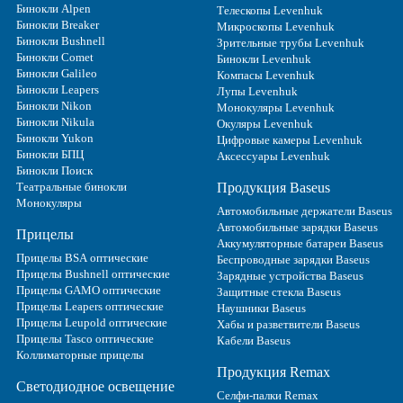
Бинокли Alpen
Телескопы Levenhuk
Бинокли Breaker
Микроскопы Levenhuk
Бинокли Bushnell
Зрительные трубы Levenhuk
Бинокли Comet
Бинокли Levenhuk
Бинокли Galileo
Компасы Levenhuk
Бинокли Leapers
Лупы Levenhuk
Бинокли Nikon
Монокуляры Levenhuk
Бинокли Nikula
Окуляры Levenhuk
Бинокли Yukon
Цифровые камеры Levenhuk
Бинокли БПЦ
Аксессуары Levenhuk
Бинокли Поиск
Театральные бинокли
Продукция Baseus
Монокуляры
Автомобильные держатели Baseus
Автомобильные зарядки Baseus
Прицелы
Аккумуляторные батареи Baseus
Прицелы BSA оптические
Беспроводные зарядки Baseus
Прицелы Bushnell оптические
Зарядные устройства Baseus
Прицелы GAMO оптические
Защитные стекла Baseus
Прицелы Leapers оптические
Наушники Baseus
Прицелы Leupold оптические
Хабы и разветвители Baseus
Прицелы Tasco оптические
Кабели Baseus
Коллиматорные прицелы
Продукция Remax
Светодиодное освещение
Селфи-палки Remax