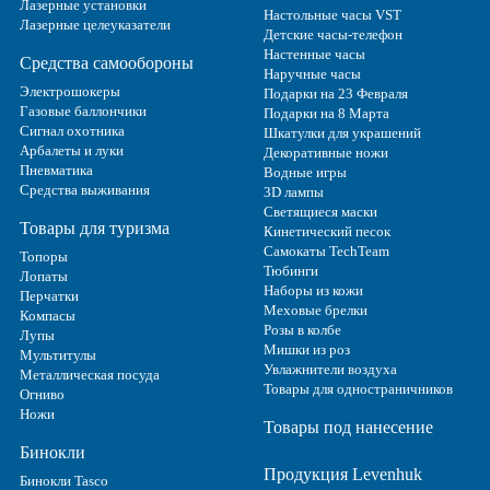
Лазерные установки
Настольные часы VST
Лазерные целеуказатели
Детские часы-телефон
Настенные часы
Средства самообороны
Наручные часы
Электрошокеры
Подарки на 23 Февраля
Газовые баллончики
Подарки на 8 Марта
Сигнал охотника
Шкатулки для украшений
Арбалеты и луки
Декоративные ножи
Пневматика
Водные игры
Средства выживания
3D лампы
Светящиеся маски
Товары для туризма
Кинетический песок
Самокаты TechTeam
Топоры
Тюбинги
Лопаты
Наборы из кожи
Перчатки
Меховые брелки
Компасы
Розы в колбе
Лупы
Мишки из роз
Мультитулы
Увлажнители воздуха
Металлическая посуда
Товары для одностраничников
Огниво
Ножи
Товары под нанесение
Бинокли
Продукция Levenhuk
Бинокли Tasco