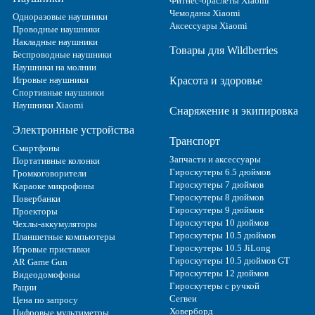
Фитнес-браслеты Xiaomi
Чемоданы Xiaomi
Одноразовые наушники
Аксессуары Xiaomi
Проводные наушники
Накладные наушники
Товары для Wildberries
Беспроводные наушники
Наушники на молнии
Игровые наушники
Красота и здоровье
Спортивные наушники
Наушники Xiaomi
Снаряжение и экипировка
Электронные устройства
Транспорт
Смартфоны
Запчасти и аксессуары
Портативные колонки
Гироскутеры 6.5 дюймов
Громкоговорители
Гироскутеры 7 дюймов
Караоке микрофоны
Гироскутеры 8 дюймов
Повербанки
Гироскутеры 9 дюймов
Проекторы
Гироскутеры 10 дюймов
Чехлы-аккумуляторы
Гироскутеры 10.5 дюймов
Планшетные компьютеры
Гироскутеры 10.5 JiLong
Игровые приставки
Гироскутеры 10.5 дюймов GT
AR Game Gun
Гироскутеры 12 дюймов
Видеодомофоны
Гироскутеры с ручкой
Рации
Сегвеи
Цена по запросу
Ховерборд
Цифровые мультиметры