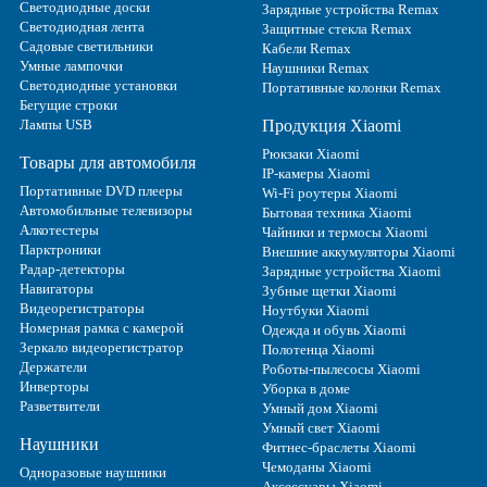
Светодиодные доски
Зарядные устройства Remax
Светодиодная лента
Защитные стекла Remax
Садовые светильники
Кабели Remax
Умные лампочки
Наушники Remax
Светодиодные установки
Портативные колонки Remax
Бегущие строки
Лампы USB
Продукция Xiaomi
Рюкзаки Xiaomi
Товары для автомобиля
IP-камеры Xiaomi
Портативные DVD плееры
Wi-Fi роутеры Xiaomi
Автомобильные телевизоры
Бытовая техника Xiaomi
Алкотестеры
Чайники и термосы Xiaomi
Парктроники
Внешние аккумуляторы Xiaomi
Радар-детекторы
Зарядные устройства Xiaomi
Навигаторы
Зубные щетки Xiaomi
Видеорегистраторы
Ноутбуки Xiaomi
Номерная рамка с камерой
Одежда и обувь Xiaomi
Зеркало видеорегистратор
Полотенца Xiaomi
Держатели
Роботы-пылесосы Xiaomi
Инверторы
Уборка в доме
Разветвители
Умный дом Xiaomi
Умный свет Xiaomi
Наушники
Фитнес-браслеты Xiaomi
Чемоданы Xiaomi
Одноразовые наушники
Аксессуары Xiaomi