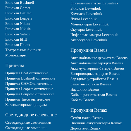
Бинокли Bushnell
Зрительные трубы Levenhuk
Бинокли Comet
Бинокли Levenhuk
Бинокли Galileo
Компасы Levenhuk
Бинокли Leapers
Лупы Levenhuk
Бинокли Nikon
Монокуляры Levenhuk
Бинокли Nikula
Окуляры Levenhuk
Бинокли Yukon
Цифровые камеры Levenhuk
Бинокли БПЦ
Аксессуары Levenhuk
Бинокли Поиск
Театральные бинокли
Продукция Baseus
Монокуляры
Автомобильные держатели Baseus
Автомобильные зарядки Baseus
Прицелы
Аккумуляторные батареи Baseus
Прицелы BSA оптические
Беспроводные зарядки Baseus
Прицелы Bushnell оптические
Зарядные устройства Baseus
Прицелы GAMO оптические
Защитные стекла Baseus
Прицелы Leapers оптические
Наушники Baseus
Прицелы Leupold оптические
Хабы и разветвители Baseus
Прицелы Tasco оптические
Кабели Baseus
Коллиматорные прицелы
Продукция Remax
Светодиодное освещение
Селфи-палки Remax
Светодиодные светильники
Внешние аккумуляторы Remax
Светодиодные лампочки
Держатели Remax