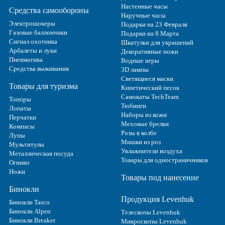
Настенные часы
Средства самообороны
Наручные часы
Электрошокеры
Подарки на 23 Февраля
Газовые баллончики
Подарки на 8 Марта
Сигнал охотника
Шкатулки для украшений
Арбалеты и луки
Декоративные ножи
Пневматика
Водные игры
Средства выживания
3D лампы
Светящиеся маски
Товары для туризма
Кинетический песок
Самокаты TechTeam
Топоры
Тюбинги
Лопаты
Наборы из кожи
Перчатки
Меховые брелки
Компасы
Розы в колбе
Лупы
Мишки из роз
Мультитулы
Увлажнители воздуха
Металлическая посуда
Товары для одностраничников
Огниво
Ножи
Товары под нанесение
Бинокли
Продукция Levenhuk
Бинокли Tasco
Бинокли Alpen
Телескопы Levenhuk
Бинокли Breaker
Микроскопы Levenhuk