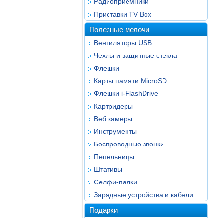
Радиоприёмники
Приставки TV Box
Полезные мелочи
Вентиляторы USB
Чехлы и защитные стекла
Флешки
Карты памяти MicroSD
Флешки i-FlashDrive
Картридеры
Веб камеры
Инструменты
Беспроводные звонки
Пепельницы
Штативы
Селфи-палки
Зарядные устройства и кабели
Подарки