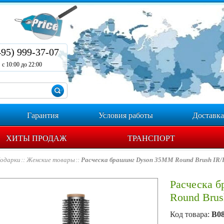
495) 999-37-07
с 10:00 до 22:00
Гарантия
Условия работы
Доставка
ХИТЫ ПРОДАЖ
ТРАНСПОРТ
одарки
Женские товары
Расческа брашинг Dyson 35MM Round Brush IR
Расческа 
Round Brus
Код товара:
B0