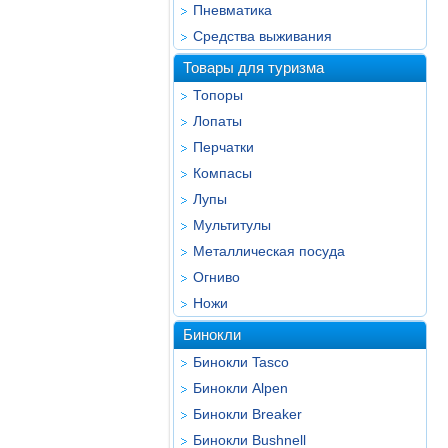
Пневматика
Средства выживания
Товары для туризма
Топоры
Лопаты
Перчатки
Компасы
Лупы
Мультитулы
Металлическая посуда
Огниво
Ножи
Бинокли
Бинокли Tasco
Бинокли Alpen
Бинокли Breaker
Бинокли Bushnell