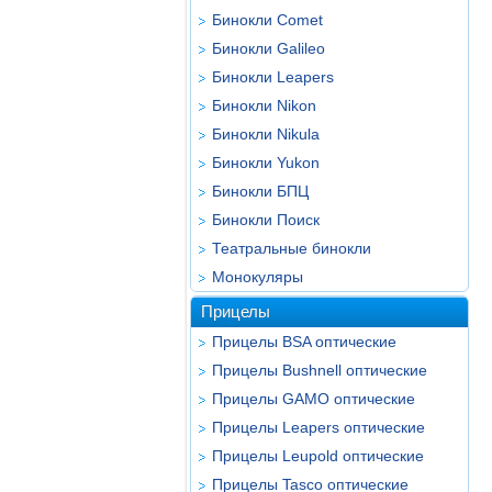
Бинокли Comet
Бинокли Galileo
Бинокли Leapers
Бинокли Nikon
Бинокли Nikula
Бинокли Yukon
Бинокли БПЦ
Бинокли Поиск
Театральные бинокли
Монокуляры
Прицелы
Прицелы BSA оптические
Прицелы Bushnell оптические
Прицелы GAMO оптические
Прицелы Leapers оптические
Прицелы Leupold оптические
Прицелы Tasco оптические