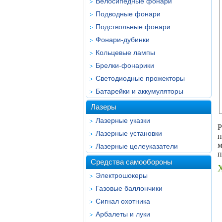
Велосипедные фонари
Подводные фонари
Подствольные фонари
Фонари-дубинки
Кольцевые лампы
Брелки-фонарики
Светодиодные прожекторы
Батарейки и аккумуляторы
Лазеры
Лазерные указки
Р
Лазерные установки
п
м
Лазерные целеуказатели
п
Средства самообороны
Электрошокеры
Газовые баллончики
Сигнал охотника
Арбалеты и луки