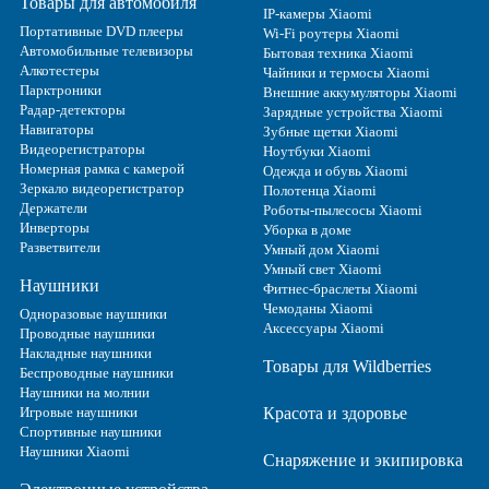
Товары для автомобиля
IP-камеры Xiaomi
Портативные DVD плееры
Wi-Fi роутеры Xiaomi
Автомобильные телевизоры
Бытовая техника Xiaomi
Алкотестеры
Чайники и термосы Xiaomi
Парктроники
Внешние аккумуляторы Xiaomi
Радар-детекторы
Зарядные устройства Xiaomi
Навигаторы
Зубные щетки Xiaomi
Видеорегистраторы
Ноутбуки Xiaomi
Номерная рамка с камерой
Одежда и обувь Xiaomi
Зеркало видеорегистратор
Полотенца Xiaomi
Держатели
Роботы-пылесосы Xiaomi
Инверторы
Уборка в доме
Разветвители
Умный дом Xiaomi
Умный свет Xiaomi
Наушники
Фитнес-браслеты Xiaomi
Чемоданы Xiaomi
Одноразовые наушники
Аксессуары Xiaomi
Проводные наушники
Накладные наушники
Товары для Wildberries
Беспроводные наушники
Наушники на молнии
Игровые наушники
Красота и здоровье
Спортивные наушники
Наушники Xiaomi
Снаряжение и экипировка