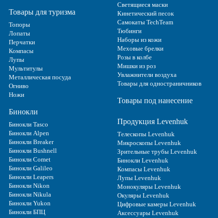
Светящиеся маски
Товары для туризма
Кинетический песок
Самокаты TechTeam
Топоры
Тюбинги
Лопаты
Наборы из кожи
Перчатки
Меховые брелки
Компасы
Розы в колбе
Лупы
Мишки из роз
Мультитулы
Увлажнители воздуха
Металлическая посуда
Товары для одностраничников
Огниво
Ножи
Товары под нанесение
Бинокли
Продукция Levenhuk
Бинокли Tasco
Бинокли Alpen
Телескопы Levenhuk
Бинокли Breaker
Микроскопы Levenhuk
Бинокли Bushnell
Зрительные трубы Levenhuk
Бинокли Comet
Бинокли Levenhuk
Бинокли Galileo
Компасы Levenhuk
Бинокли Leapers
Лупы Levenhuk
Бинокли Nikon
Монокуляры Levenhuk
Бинокли Nikula
Окуляры Levenhuk
Бинокли Yukon
Цифровые камеры Levenhuk
Бинокли БПЦ
Аксессуары Levenhuk