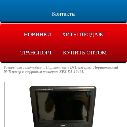
Контакты
НОВИНКИ
ХИТЫ ПРОДАЖ
ТРАНСПОРТ
КУПИТЬ ОПТОМ
Товары для автомобиля
Портативные DVD плееры
Портативный
DVD плеер c цифровым тюнером XPX EA-1049L