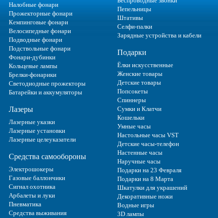
Беспроводные звонки
Налобные фонари
Пепельницы
Прожекторные фонари
Штативы
Кемпинговые фонари
Селфи-палки
Велосипедные фонари
Зарядные устройства и кабели
Подводные фонари
Подствольные фонари
Подарки
Фонари-дубинки
Ёлки искусственные
Кольцевые лампы
Женские товары
Брелки-фонарики
Детские товары
Светодиодные прожекторы
Попсокеты
Батарейки и аккумуляторы
Спиннеры
Лазеры
Сумки и Клатчи
Кошельки
Лазерные указки
Умные часы
Лазерные установки
Настольные часы VST
Лазерные целеуказатели
Детские часы-телефон
Настенные часы
Средства самообороны
Наручные часы
Электрошокеры
Подарки на 23 Февраля
Газовые баллончики
Подарки на 8 Марта
Сигнал охотника
Шкатулки для украшений
Арбалеты и луки
Декоративные ножи
Пневматика
Водные игры
Средства выживания
3D лампы