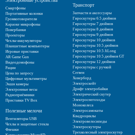
Электронные устройства
Транспорт
Смартфоны
Запчасти и аксессуары
Портативные колонки
Гироскутеры 6.5 дюймов
Громкоговорители
Гироскутеры 7 дюймов
Караоке микрофоны
Гироскутеры 8 дюймов
Повербанки
Гироскутеры 9 дюймов
Проекторы
Гироскутеры 10 дюймов
Чехлы-аккумуляторы
Гироскутеры 10.5 дюймов
Планшетные компьютеры
Гироскутеры 10.5 JiLong
Игровые приставки
Гироскутеры 10.5 дюймов GT
AR Game Gun
Гироскутеры 12 дюймов
Видеодомофоны
Гироскутеры с ручкой
Рации
Сегвеи
Цена по запросу
Ховерборд
Цифровые мультиметры
Электроскейт
Экшн камеры
Дрифт электробайки
Электронные весы
Электрический скутер
Радиоприёмники
Электроснегоходы
Приставки TV Box
Моноколеса
Полезные мелочи
Электросамокаты
Квадроциклы
Вентиляторы USB
Электровелосипеды
Чехлы и защитные стекла
Электроскутеры
Флешки
Трехколесный электроскутер
Карты памяти MicroSD