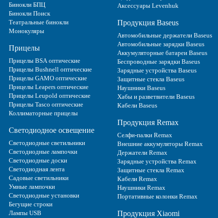
Бинокли БПЦ
Аксессуары Levenhuk
Бинокли Поиск
Театральные бинокли
Продукция Baseus
Монокуляры
Автомобильные держатели Baseus
Автомобильные зарядки Baseus
Прицелы
Аккумуляторные батареи Baseus
Прицелы BSA оптические
Беспроводные зарядки Baseus
Прицелы Bushnell оптические
Зарядные устройства Baseus
Прицелы GAMO оптические
Защитные стекла Baseus
Прицелы Leapers оптические
Наушники Baseus
Прицелы Leupold оптические
Хабы и разветвители Baseus
Прицелы Tasco оптические
Кабели Baseus
Коллиматорные прицелы
Продукция Remax
Светодиодное освещение
Селфи-палки Remax
Светодиодные светильники
Внешние аккумуляторы Remax
Светодиодные лампочки
Держатели Remax
Светодиодные доски
Зарядные устройства Remax
Светодиодная лента
Защитные стекла Remax
Садовые светильники
Кабели Remax
Умные лампочки
Наушники Remax
Светодиодные установки
Портативные колонки Remax
Бегущие строки
Лампы USB
Продукция Xiaomi