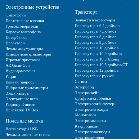
Электронные устройства
Транспорт
Смартфоны
Запчасти и аксессуары
Портативные колонки
Гироскутеры 6.5 дюймов
Громкоговорители
Гироскутеры 7 дюймов
Караоке микрофоны
Гироскутеры 8 дюймов
Повербанки
Гироскутеры 9 дюймов
Проекторы
Гироскутеры 10 дюймов
Чехлы-аккумуляторы
Гироскутеры 10.5 дюймов
Планшетные компьютеры
Гироскутеры 10.5 JiLong
Игровые приставки
Гироскутеры 10.5 дюймов GT
AR Game Gun
Гироскутеры 12 дюймов
Видеодомофоны
Гироскутеры с ручкой
Рации
Сегвеи
Цена по запросу
Ховерборд
Цифровые мультиметры
Электроскейт
Экшн камеры
Дрифт электробайки
Электронные весы
Электрический скутер
Радиоприёмники
Электроснегоходы
Приставки TV Box
Моноколеса
Полезные мелочи
Электросамокаты
Квадроциклы
Вентиляторы USB
Электровелосипеды
Чехлы и защитные стекла
Электроскутеры