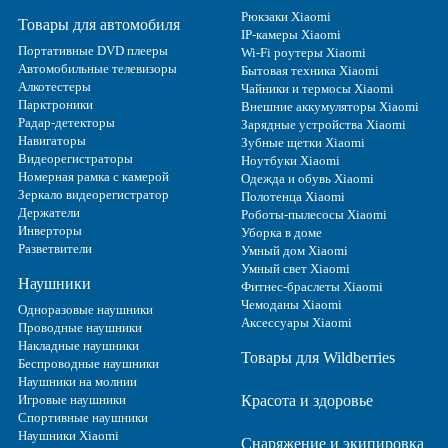
Рюкзаки Xiaomi
Товары для автомобиля
IP-камеры Xiaomi
Портативные DVD плееры
Wi-Fi роутеры Xiaomi
Автомобильные телевизоры
Бытовая техника Xiaomi
Алкотестеры
Чайники и термосы Xiaomi
Парктроники
Внешние аккумуляторы Xiaomi
Радар-детекторы
Зарядные устройства Xiaomi
Навигаторы
Зубные щетки Xiaomi
Видеорегистраторы
Ноутбуки Xiaomi
Номерная рамка с камерой
Одежда и обувь Xiaomi
Зеркало видеорегистратор
Полотенца Xiaomi
Держатели
Роботы-пылесосы Xiaomi
Инверторы
Уборка в доме
Разветвители
Умный дом Xiaomi
Умный свет Xiaomi
Наушники
Фитнес-браслеты Xiaomi
Чемоданы Xiaomi
Одноразовые наушники
Аксессуары Xiaomi
Проводные наушники
Накладные наушники
Товары для Wildberries
Беспроводные наушники
Наушники на молнии
Игровые наушники
Красота и здоровье
Спортивные наушники
Наушники Xiaomi
Снаряжение и экипировка