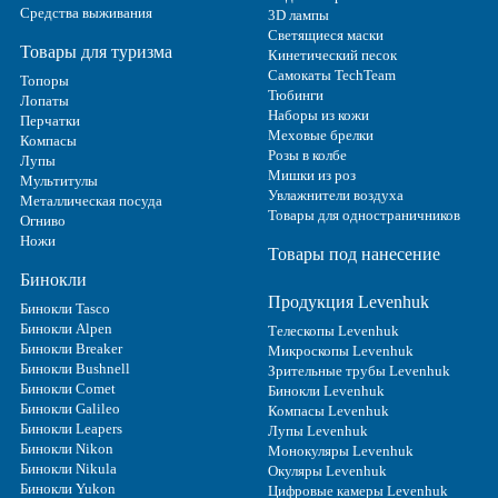
Средства выживания
3D лампы
Светящиеся маски
Товары для туризма
Кинетический песок
Самокаты TechTeam
Топоры
Тюбинги
Лопаты
Наборы из кожи
Перчатки
Меховые брелки
Компасы
Розы в колбе
Лупы
Мишки из роз
Мультитулы
Увлажнители воздуха
Металлическая посуда
Товары для одностраничников
Огниво
Ножи
Товары под нанесение
Бинокли
Продукция Levenhuk
Бинокли Tasco
Бинокли Alpen
Телескопы Levenhuk
Бинокли Breaker
Микроскопы Levenhuk
Бинокли Bushnell
Зрительные трубы Levenhuk
Бинокли Comet
Бинокли Levenhuk
Бинокли Galileo
Компасы Levenhuk
Бинокли Leapers
Лупы Levenhuk
Бинокли Nikon
Монокуляры Levenhuk
Бинокли Nikula
Окуляры Levenhuk
Бинокли Yukon
Цифровые камеры Levenhuk