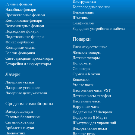
Инструменты
Ручные фонари
Беспроводные звонки
Налобные фонари
Пепельницы
Прожекторные фонари
Штативы
Кемпинговые фонари
Селфи-палки
Велосипедные фонари
Зарядные устройства и кабели
Подводные фонари
Подствольные фонари
Подарки
Фонари-дубинки
Ёлки искусственные
Кольцевые лампы
Женские товары
Брелки-фонарики
Детские товары
Светодиодные прожекторы
Попсокеты
Батарейки и аккумуляторы
Спиннеры
Лазеры
Сумки и Клатчи
Кошельки
Лазерные указки
Умные часы
Лазерные установки
Настольные часы VST
Лазерные целеуказатели
Детские часы-телефон
Настенные часы
Средства самообороны
Наручные часы
Электрошокеры
Подарки на 23 Февраля
Газовые баллончики
Подарки на 8 Марта
Сигнал охотника
Шкатулки для украшений
Арбалеты и луки
Декоративные ножи
Пневматика
Водные игры