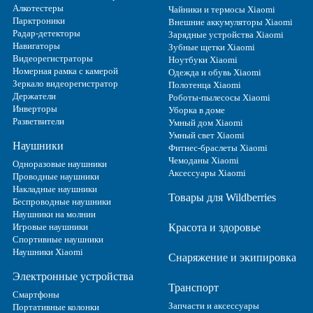
Алкотестеры
Чайники и термосы Xiaomi
Парктроники
Внешние аккумуляторы Xiaomi
Радар-детекторы
Зарядные устройства Xiaomi
Навигаторы
Зубные щетки Xiaomi
Видеорегистраторы
Ноутбуки Xiaomi
Номерная рамка с камерой
Одежда и обувь Xiaomi
Зеркало видеорегистратор
Полотенца Xiaomi
Держатели
Роботы-пылесосы Xiaomi
Инверторы
Уборка в доме
Разветвители
Умный дом Xiaomi
Умный свет Xiaomi
Наушники
Фитнес-браслеты Xiaomi
Чемоданы Xiaomi
Одноразовые наушники
Аксессуары Xiaomi
Проводные наушники
Накладные наушники
Товары для Wildberries
Беспроводные наушники
Наушники на молнии
Игровые наушники
Красота и здоровье
Спортивные наушники
Наушники Xiaomi
Снаряжение и экипировка
Электронные устройства
Транспорт
Смартфоны
Запчасти и аксессуары
Портативные колонки