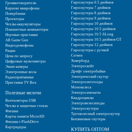
Гироскутеры 6.5 дюймов
Громкоговорители
Гироскутеры 7 дюймов
Караоке микрофоны
Гироскутеры 8 дюймов
Повербанки
Гироскутеры 9 дюймов
Проекторы
Гироскутеры 10 дюймов
Чехлы-аккумуляторы
Гироскутеры 10.5 дюймов
Планшетные компьютеры
Гироскутеры 10.5 JiLong
Игровые приставки
Гироскутеры 10.5 дюймов GT
AR Game Gun
Гироскутеры 12 дюймов
Видеодомофоны
Гироскутеры с ручкой
Рации
Сегвеи
Цена по запросу
Ховерборд
Цифровые мультиметры
Электроскейт
Экшн камеры
Дрифт электробайки
Электронные весы
Электрический скутер
Радиоприёмники
Электроснегоходы
Приставки TV Box
Моноколеса
Полезные мелочи
Электросамокаты
Квадроциклы
Вентиляторы USB
Электровелосипеды
Чехлы и защитные стекла
Электроскутеры
Флешки
Трехколесный электроскутер
Карты памяти MicroSD
Бензиновые скутеры
Флешки i-FlashDrive
Картридеры
КУПИТЬ ОПТОМ