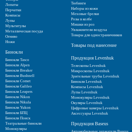
Тюбинги
Лопаты
Наборы из кожи
Перчатки
Меховые брелки
Компасы
Розы в колбе
Лупы
Мишки из роз
Мультитулы
Увлажнители воздуха
Металлическая посуда
Товары для одностраничников
Огниво
Ножи
Товары под нанесение
Бинокли
Продукция Levenhuk
Бинокли Tasco
Бинокли Alpen
Телескопы Levenhuk
Бинокли Breaker
Микроскопы Levenhuk
Бинокли Bushnell
Зрительные трубы Levenhuk
Бинокли Comet
Бинокли Levenhuk
Бинокли Galileo
Компасы Levenhuk
Бинокли Leapers
Лупы Levenhuk
Бинокли Nikon
Монокуляры Levenhuk
Бинокли Nikula
Окуляры Levenhuk
Бинокли Yukon
Цифровые камеры Levenhuk
Бинокли БПЦ
Аксессуары Levenhuk
Бинокли Поиск
Театральные бинокли
Продукция Baseus
Монокуляры
Автомобильные держатели Baseus