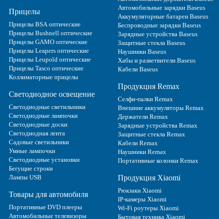
Автомобильные зарядки Baseus
Прицелы
Аккумуляторные батареи Baseus
Прицелы BSA оптические
Беспроводные зарядки Baseus
Прицелы Bushnell оптические
Зарядные устройства Baseus
Прицелы GAMO оптические
Защитные стекла Baseus
Прицелы Leapers оптические
Наушники Baseus
Прицелы Leupold оптические
Хабы и разветвители Baseus
Прицелы Tasco оптические
Кабели Baseus
Коллиматорные прицелы
Продукция Remax
Светодиодное освещение
Селфи-палки Remax
Светодиодные светильники
Внешние аккумуляторы Remax
Светодиодные лампочки
Держатели Remax
Светодиодные доски
Зарядные устройства Remax
Светодиодная лента
Защитные стекла Remax
Садовые светильники
Кабели Remax
Умные лампочки
Наушники Remax
Светодиодные установки
Портативные колонки Remax
Бегущие строки
Лампы USB
Продукция Xiaomi
Рюкзаки Xiaomi
Товары для автомобиля
IP-камеры Xiaomi
Портативные DVD плееры
Wi-Fi роутеры Xiaomi
Автомобильные телевизоры
Бытовая техника Xiaomi