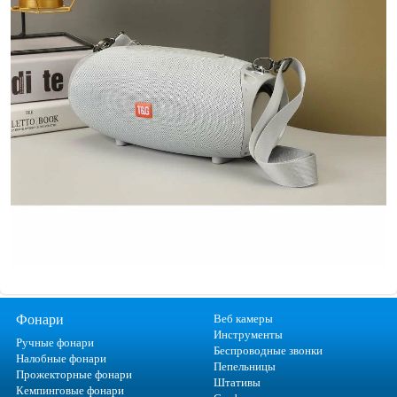
Фонари
Веб камеры
Инструменты
Ручные фонари
Беспроводные звонки
Налобные фонари
Пепельницы
Прожекторные фонари
Штативы
Кемпинговые фонари