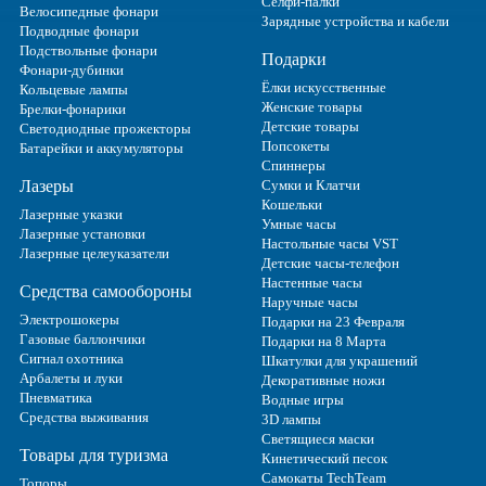
Селфи-палки
Велосипедные фонари
Зарядные устройства и кабели
Подводные фонари
Подствольные фонари
Подарки
Фонари-дубинки
Ёлки искусственные
Кольцевые лампы
Женские товары
Брелки-фонарики
Детские товары
Светодиодные прожекторы
Попсокеты
Батарейки и аккумуляторы
Спиннеры
Лазеры
Сумки и Клатчи
Кошельки
Лазерные указки
Умные часы
Лазерные установки
Настольные часы VST
Лазерные целеуказатели
Детские часы-телефон
Настенные часы
Средства самообороны
Наручные часы
Электрошокеры
Подарки на 23 Февраля
Газовые баллончики
Подарки на 8 Марта
Сигнал охотника
Шкатулки для украшений
Арбалеты и луки
Декоративные ножи
Пневматика
Водные игры
Средства выживания
3D лампы
Светящиеся маски
Товары для туризма
Кинетический песок
Самокаты TechTeam
Топоры