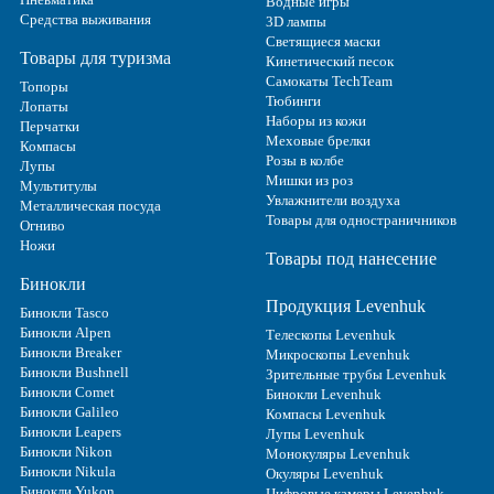
Водные игры
Средства выживания
3D лампы
Светящиеся маски
Товары для туризма
Кинетический песок
Самокаты TechTeam
Топоры
Тюбинги
Лопаты
Наборы из кожи
Перчатки
Меховые брелки
Компасы
Розы в колбе
Лупы
Мишки из роз
Мультитулы
Увлажнители воздуха
Металлическая посуда
Товары для одностраничников
Огниво
Ножи
Товары под нанесение
Бинокли
Продукция Levenhuk
Бинокли Tasco
Бинокли Alpen
Телескопы Levenhuk
Бинокли Breaker
Микроскопы Levenhuk
Бинокли Bushnell
Зрительные трубы Levenhuk
Бинокли Comet
Бинокли Levenhuk
Бинокли Galileo
Компасы Levenhuk
Бинокли Leapers
Лупы Levenhuk
Бинокли Nikon
Монокуляры Levenhuk
Бинокли Nikula
Окуляры Levenhuk
Бинокли Yukon
Цифровые камеры Levenhuk