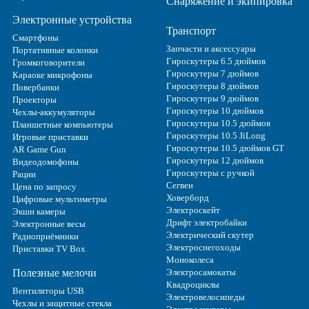
Снаряжение и экипировка
Электронные устройства
Транспорт
Смартфоны
Запчасти и аксессуары
Портативные колонки
Гироскутеры 6.5 дюймов
Громкоговорители
Гироскутеры 7 дюймов
Караоке микрофоны
Гироскутеры 8 дюймов
Повербанки
Гироскутеры 9 дюймов
Проекторы
Гироскутеры 10 дюймов
Чехлы-аккумуляторы
Гироскутеры 10.5 дюймов
Планшетные компьютеры
Гироскутеры 10.5 JiLong
Игровые приставки
Гироскутеры 10.5 дюймов GT
AR Game Gun
Гироскутеры 12 дюймов
Видеодомофоны
Гироскутеры с ручкой
Рации
Сегвеи
Цена по запросу
Ховерборд
Цифровые мультиметры
Электроскейт
Экшн камеры
Дрифт электробайки
Электронные весы
Электрический скутер
Радиоприёмники
Электроснегоходы
Приставки TV Box
Моноколеса
Полезные мелочи
Электросамокаты
Квадроциклы
Вентиляторы USB
Электровелосипеды
Чехлы и защитные стекла