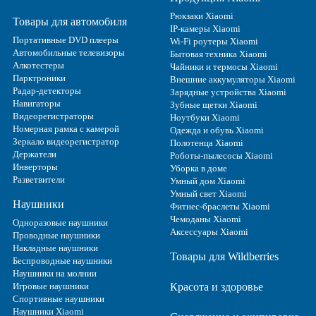
Рюкзаки Xiaomi
Товары для автомобиля
IP-камеры Xiaomi
Портативные DVD плееры
Wi-Fi роутеры Xiaomi
Автомобильные телевизоры
Бытовая техника Xiaomi
Алкотестеры
Чайники и термосы Xiaomi
Парктроники
Внешние аккумуляторы Xiaomi
Радар-детекторы
Зарядные устройства Xiaomi
Навигаторы
Зубные щетки Xiaomi
Видеорегистраторы
Ноутбуки Xiaomi
Номерная рамка с камерой
Одежда и обувь Xiaomi
Зеркало видеорегистратор
Полотенца Xiaomi
Держатели
Роботы-пылесосы Xiaomi
Инверторы
Уборка в доме
Разветвители
Умный дом Xiaomi
Умный свет Xiaomi
Наушники
Фитнес-браслеты Xiaomi
Чемоданы Xiaomi
Одноразовые наушники
Аксессуары Xiaomi
Проводные наушники
Накладные наушники
Товары для Wildberries
Беспроводные наушники
Наушники на молнии
Игровые наушники
Красота и здоровье
Спортивные наушники
Наушники Xiaomi