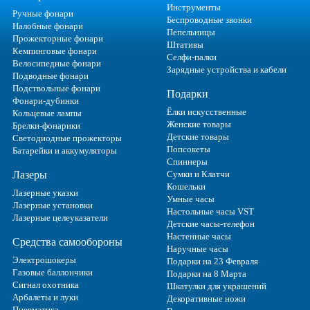
Инструменты
Ручные фонари
Беспроводные звонки
Налобные фонари
Пепельницы
Прожекторные фонари
Штативы
Кемпинговые фонари
Селфи-палки
Велосипедные фонари
Зарядные устройства и кабели
Подводные фонари
Подствольные фонари
Подарки
Фонари-дубинки
Ёлки искусственные
Кольцевые лампы
Женские товары
Брелки-фонарики
Детские товары
Светодиодные прожекторы
Попсокеты
Батарейки и аккумуляторы
Спиннеры
Лазеры
Сумки и Клатчи
Кошельки
Лазерные указки
Умные часы
Лазерные установки
Настольные часы VST
Лазерные целеуказатели
Детские часы-телефон
Настенные часы
Средства самообороны
Наручные часы
Электрошокеры
Подарки на 23 Февраля
Газовые баллончики
Подарки на 8 Марта
Сигнал охотника
Шкатулки для украшений
Арбалеты и луки
Декоративные ножи
Пневматика