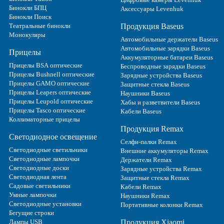
Бинокли БПЦ
Аксессуары Levenhuk
Бинокли Поиск
Театральные бинокли
Продукция Baseus
Монокуляры
Автомобильные держатели Baseus
Автомобильные зарядки Baseus
Прицелы
Аккумуляторные батареи Baseus
Прицелы BSA оптические
Беспроводные зарядки Baseus
Прицелы Bushnell оптические
Зарядные устройства Baseus
Прицелы GAMO оптические
Защитные стекла Baseus
Прицелы Leapers оптические
Наушники Baseus
Прицелы Leupold оптические
Хабы и разветвители Baseus
Прицелы Tasco оптические
Кабели Baseus
Коллиматорные прицелы
Продукция Remax
Светодиодное освещение
Селфи-палки Remax
Светодиодные светильники
Внешние аккумуляторы Remax
Светодиодные лампочки
Держатели Remax
Светодиодные доски
Зарядные устройства Remax
Светодиодная лента
Защитные стекла Remax
Садовые светильники
Кабели Remax
Умные лампочки
Наушники Remax
Светодиодные установки
Портативные колонки Remax
Бегущие строки
Лампы USB
Продукция Xiaomi