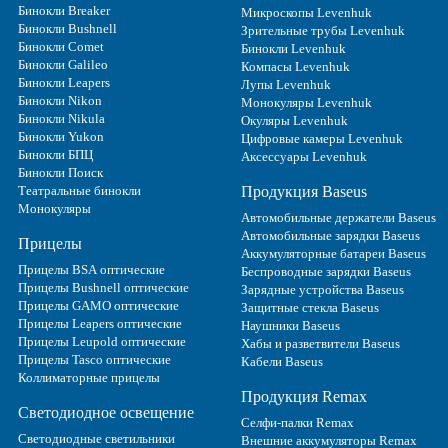
Бинокли Breaker
Микроскопы Levenhuk
Бинокли Bushnell
Зрительные трубы Levenhuk
Бинокли Comet
Бинокли Levenhuk
Бинокли Galileo
Компасы Levenhuk
Бинокли Leapers
Лупы Levenhuk
Бинокли Nikon
Монокуляры Levenhuk
Бинокли Nikula
Окуляры Levenhuk
Бинокли Yukon
Цифровые камеры Levenhuk
Бинокли БПЦ
Аксессуары Levenhuk
Бинокли Поиск
Театральные бинокли
Продукция Baseus
Монокуляры
Автомобильные держатели Baseus
Автомобильные зарядки Baseus
Прицелы
Аккумуляторные батареи Baseus
Прицелы BSA оптические
Беспроводные зарядки Baseus
Прицелы Bushnell оптические
Зарядные устройства Baseus
Прицелы GAMO оптические
Защитные стекла Baseus
Прицелы Leapers оптические
Наушники Baseus
Прицелы Leupold оптические
Хабы и разветвители Baseus
Прицелы Tasco оптические
Кабели Baseus
Коллиматорные прицелы
Продукция Remax
Светодиодное освещение
Селфи-палки Remax
Светодиодные светильники
Внешние аккумуляторы Remax