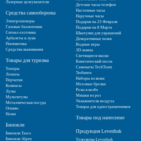
Лазерные целеуказатели
Детские часы-телефон
Настенные часы
Средства самообороны
Наручные часы
Электрошокеры
Подарки на 23 Февраля
Газовые баллончики
Подарки на 8 Марта
Сигнал охотника
Шкатулки для украшений
Арбалеты и луки
Декоративные ножи
Пневматика
Водные игры
Средства выживания
3D лампы
Светящиеся маски
Товары для туризма
Кинетический песок
Самокаты TechTeam
Топоры
Тюбинги
Лопаты
Наборы из кожи
Перчатки
Меховые брелки
Компасы
Розы в колбе
Лупы
Мишки из роз
Мультитулы
Увлажнители воздуха
Металлическая посуда
Товары для одностраничников
Огниво
Ножи
Товары под нанесение
Бинокли
Продукция Levenhuk
Бинокли Tasco
Бинокли Alpen
Телескопы Levenhuk