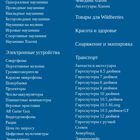
Чемоданы Xiaomi
Одноразовые наушники
Аксессуары Xiaomi
Проводные наушники
Накладные наушники
Товары для Wildberries
Беспроводные наушники
Наушники на молнии
Игровые наушники
Красота и здоровье
Спортивные наушники
Наушники Xiaomi
Снаряжение и экипировка
Электронные устройства
Транспорт
Смартфоны
Запчасти и аксессуары
Портативные колонки
Гироскутеры 6.5 дюймов
Громкоговорители
Гироскутеры 7 дюймов
Караоке микрофоны
Гироскутеры 8 дюймов
Повербанки
Гироскутеры 9 дюймов
Проекторы
Гироскутеры 10 дюймов
Чехлы-аккумуляторы
Гироскутеры 10.5 дюймов
Планшетные компьютеры
Гироскутеры 10.5 JiLong
Игровые приставки
Гироскутеры 10.5 дюймов GT
AR Game Gun
Гироскутеры 12 дюймов
Видеодомофоны
Гироскутеры с ручкой
Рации
Сегвеи
Цена по запросу
Ховерборд
Цифровые мультиметры
Электроскейт
Экшн камеры