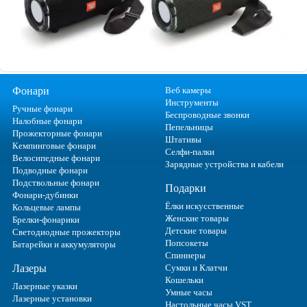
Фонари
Веб камеры
Инструменты
Ручные фонари
Беспроводные звонки
Налобные фонари
Пепельницы
Прожекторные фонари
Штативы
Кемпинговые фонари
Селфи-палки
Велосипедные фонари
Зарядные устройства и кабели
Подводные фонари
Подствольные фонари
Подарки
Фонари-дубинки
Ёлки искусственные
Кольцевые лампы
Женские товары
Брелки-фонарики
Детские товары
Светодиодные прожекторы
Попсокеты
Батарейки и аккумуляторы
Спиннеры
Лазеры
Сумки и Клатчи
Кошельки
Лазерные указки
Умные часы
Лазерные установки
Настольные часы VST