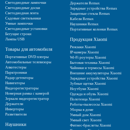
Светодиодные лампочки
Держатели Remax
Светодиодные доски
Зарядные устройства Remax
Светодиодная лента
Защитные стекла Remax
Садовые светильники
Кабели Remax
Умные лампочки
Наушники Remax
Светодиодные установки
Портативные колонки Remax
Бегущие строки
Лампы USB
Продукция Xiaomi
Рюкзаки Xiaomi
Товары для автомобиля
IP-камеры Xiaomi
Портативные DVD плееры
Wi-Fi роутеры Xiaomi
Автомобильные телевизоры
Бытовая техника Xiaomi
Алкотестеры
Чайники и термосы Xiaomi
Парктроники
Внешние аккумуляторы Xiaomi
Радар-детекторы
Зарядные устройства Xiaomi
Навигаторы
Зубные щетки Xiaomi
Видеорегистраторы
Ноутбуки Xiaomi
Номерная рамка с камерой
Одежда и обувь Xiaomi
Зеркало видеорегистратор
Полотенца Xiaomi
Держатели
Роботы-пылесосы Xiaomi
Инверторы
Уборка в доме
Разветвители
Умный дом Xiaomi
Умный свет Xiaomi
Наушники
Фитнес-браслеты Xiaomi