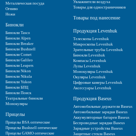
Увлажнители воздуха
Металлическая посуда
Товары для одностраничников
Огниво
Ножи
Товары под нанесение
Бинокли
Продукция Levenhuk
Бинокли Tasco
Бинокли Alpen
Телескопы Levenhuk
Бинокли Breaker
Микроскопы Levenhuk
Бинокли Bushnell
Зрительные трубы Levenhuk
Бинокли Comet
Бинокли Levenhuk
Бинокли Galileo
Компасы Levenhuk
Бинокли Leapers
Лупы Levenhuk
Бинокли Nikon
Монокуляры Levenhuk
Бинокли Nikula
Окуляры Levenhuk
Бинокли Yukon
Цифровые камеры Levenhuk
Бинокли БПЦ
Аксессуары Levenhuk
Бинокли Поиск
Театральные бинокли
Продукция Baseus
Монокуляры
Автомобильные держатели Baseus
Автомобильные зарядки Baseus
Прицелы
Аккумуляторные батареи Baseus
Прицелы BSA оптические
Беспроводные зарядки Baseus
Прицелы Bushnell оптические
Зарядные устройства Baseus
Прицелы GAMO оптические
Защитные стекла Baseus