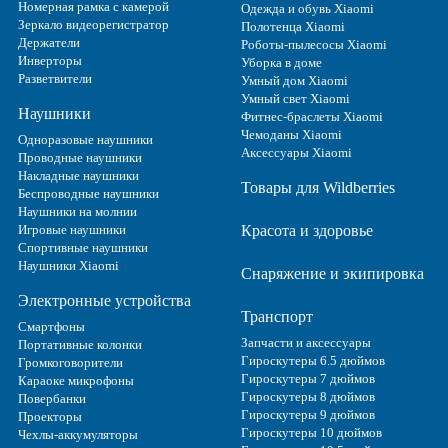
Номерная рамка с камерой
Одежда и обувь Xiaomi
Зеркало видеорегистратор
Полотенца Xiaomi
Держатели
Роботы-пылесосы Xiaomi
Инверторы
Уборка в доме
Разветвители
Умный дом Xiaomi
Умный свет Xiaomi
Наушники
Фитнес-браслеты Xiaomi
Чемоданы Xiaomi
Одноразовые наушники
Аксессуары Xiaomi
Проводные наушники
Накладные наушники
Товары для Wildberries
Беспроводные наушники
Наушники на молнии
Игровые наушники
Красота и здоровье
Спортивные наушники
Наушники Xiaomi
Снаряжение и экипировка
Электронные устройства
Транспорт
Смартфоны
Запчасти и аксессуары
Портативные колонки
Гироскутеры 6.5 дюймов
Громкоговорители
Гироскутеры 7 дюймов
Караоке микрофоны
Гироскутеры 8 дюймов
Повербанки
Гироскутеры 9 дюймов
Проекторы
Гироскутеры 10 дюймов
Чехлы-аккумуляторы