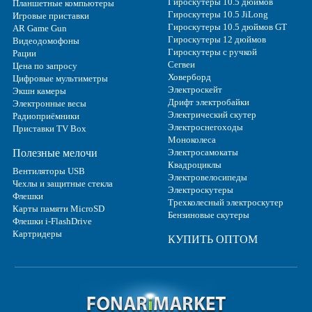
Гироскутеры 10.5 дюймов
Планшетные компьютеры
Гироскутеры 10.5 JiLong
Игровые приставки
Гироскутеры 10.5 дюймов GT
AR Game Gun
Гироскутеры 12 дюймов
Видеодомофоны
Гироскутеры с ручкой
Рации
Сегвеи
Цена по запросу
Ховерборд
Цифровые мультиметры
Электроскейт
Экшн камеры
Дрифт электробайки
Электронные весы
Электрический скутер
Радиоприёмники
Электроснегоходы
Приставки TV Box
Моноколеса
Полезные мелочи
Электросамокаты
Квадроциклы
Вентиляторы USB
Электровелосипеды
Чехлы и защитные стекла
Электроскутеры
Флешки
Трехколесный электроскутер
Карты памяти MicroSD
Бензиновые скутеры
Флешки i-FlashDrive
Картридеры
КУПИТЬ ОПТОМ