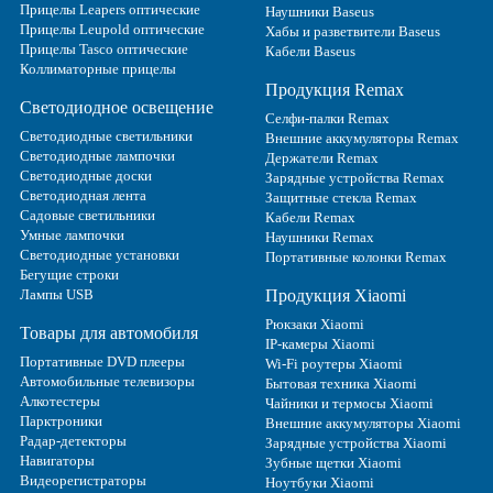
Прицелы Leapers оптические
Наушники Baseus
Прицелы Leupold оптические
Хабы и разветвители Baseus
Прицелы Tasco оптические
Кабели Baseus
Коллиматорные прицелы
Продукция Remax
Светодиодное освещение
Селфи-палки Remax
Светодиодные светильники
Внешние аккумуляторы Remax
Светодиодные лампочки
Держатели Remax
Светодиодные доски
Зарядные устройства Remax
Светодиодная лента
Защитные стекла Remax
Садовые светильники
Кабели Remax
Умные лампочки
Наушники Remax
Светодиодные установки
Портативные колонки Remax
Бегущие строки
Лампы USB
Продукция Xiaomi
Рюкзаки Xiaomi
Товары для автомобиля
IP-камеры Xiaomi
Портативные DVD плееры
Wi-Fi роутеры Xiaomi
Автомобильные телевизоры
Бытовая техника Xiaomi
Алкотестеры
Чайники и термосы Xiaomi
Парктроники
Внешние аккумуляторы Xiaomi
Радар-детекторы
Зарядные устройства Xiaomi
Навигаторы
Зубные щетки Xiaomi
Видеорегистраторы
Ноутбуки Xiaomi