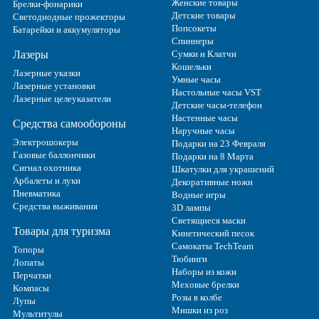
Женские товары
Брелки-фонарики
Детские товары
Светодиодные прожекторы
Попсокеты
Батарейки и аккумуляторы
Спиннеры
Лазеры
Сумки и Клатчи
Кошельки
Лазерные указки
Умные часы
Лазерные установки
Настольные часы VST
Лазерные целеуказатели
Детские часы-телефон
Настенные часы
Средства самообороны
Наручные часы
Электрошокеры
Подарки на 23 Февраля
Газовые баллончики
Подарки на 8 Марта
Сигнал охотника
Шкатулки для украшений
Арбалеты и луки
Декоративные ножи
Пневматика
Водные игры
Средства выживания
3D лампы
Светящиеся маски
Товары для туризма
Кинетический песок
Самокаты TechTeam
Топоры
Тюбинги
Лопаты
Наборы из кожи
Перчатки
Меховые брелки
Компасы
Розы в колбе
Лупы
Мишки из роз
Мультитулы