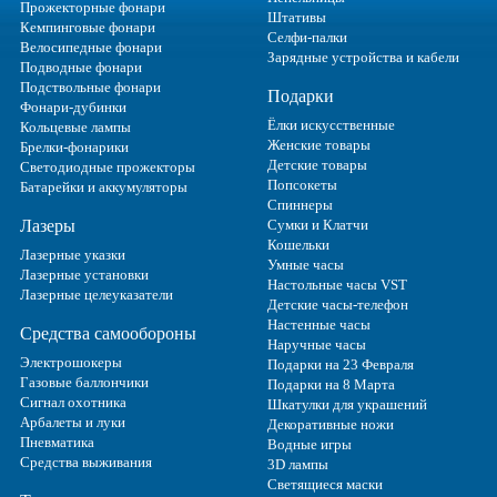
Прожекторные фонари
Штативы
Кемпинговые фонари
Селфи-палки
Велосипедные фонари
Зарядные устройства и кабели
Подводные фонари
Подствольные фонари
Подарки
Фонари-дубинки
Ёлки искусственные
Кольцевые лампы
Женские товары
Брелки-фонарики
Детские товары
Светодиодные прожекторы
Попсокеты
Батарейки и аккумуляторы
Спиннеры
Лазеры
Сумки и Клатчи
Кошельки
Лазерные указки
Умные часы
Лазерные установки
Настольные часы VST
Лазерные целеуказатели
Детские часы-телефон
Настенные часы
Средства самообороны
Наручные часы
Электрошокеры
Подарки на 23 Февраля
Газовые баллончики
Подарки на 8 Марта
Сигнал охотника
Шкатулки для украшений
Арбалеты и луки
Декоративные ножи
Пневматика
Водные игры
Средства выживания
3D лампы
Светящиеся маски