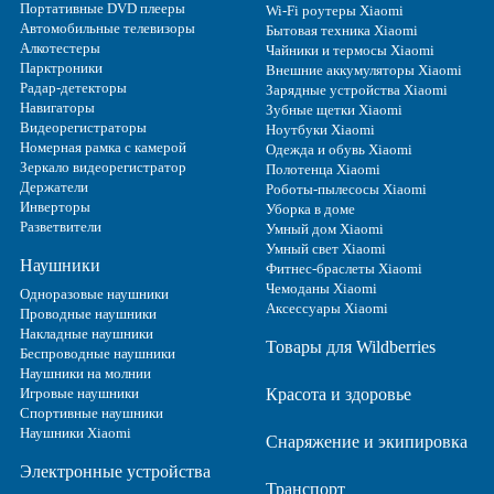
Портативные DVD плееры
Wi-Fi роутеры Xiaomi
Автомобильные телевизоры
Бытовая техника Xiaomi
Алкотестеры
Чайники и термосы Xiaomi
Парктроники
Внешние аккумуляторы Xiaomi
Радар-детекторы
Зарядные устройства Xiaomi
Навигаторы
Зубные щетки Xiaomi
Видеорегистраторы
Ноутбуки Xiaomi
Номерная рамка с камерой
Одежда и обувь Xiaomi
Зеркало видеорегистратор
Полотенца Xiaomi
Держатели
Роботы-пылесосы Xiaomi
Инверторы
Уборка в доме
Разветвители
Умный дом Xiaomi
Умный свет Xiaomi
Наушники
Фитнес-браслеты Xiaomi
Чемоданы Xiaomi
Одноразовые наушники
Аксессуары Xiaomi
Проводные наушники
Накладные наушники
Товары для Wildberries
Беспроводные наушники
Наушники на молнии
Игровые наушники
Красота и здоровье
Спортивные наушники
Наушники Xiaomi
Снаряжение и экипировка
Электронные устройства
Транспорт