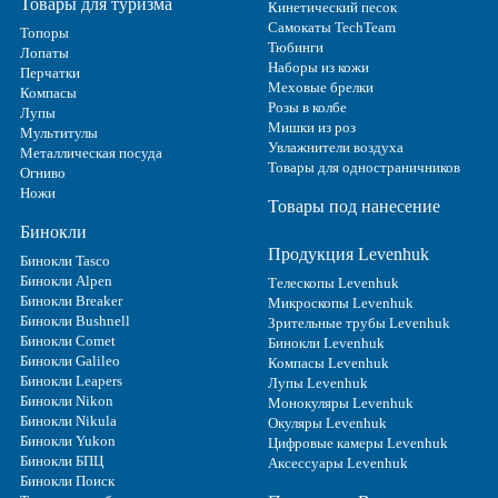
Товары для туризма
Кинетический песок
Самокаты TechTeam
Топоры
Тюбинги
Лопаты
Наборы из кожи
Перчатки
Меховые брелки
Компасы
Розы в колбе
Лупы
Мишки из роз
Мультитулы
Увлажнители воздуха
Металлическая посуда
Товары для одностраничников
Огниво
Ножи
Товары под нанесение
Бинокли
Продукция Levenhuk
Бинокли Tasco
Бинокли Alpen
Телескопы Levenhuk
Бинокли Breaker
Микроскопы Levenhuk
Бинокли Bushnell
Зрительные трубы Levenhuk
Бинокли Comet
Бинокли Levenhuk
Бинокли Galileo
Компасы Levenhuk
Бинокли Leapers
Лупы Levenhuk
Бинокли Nikon
Монокуляры Levenhuk
Бинокли Nikula
Окуляры Levenhuk
Бинокли Yukon
Цифровые камеры Levenhuk
Бинокли БПЦ
Аксессуары Levenhuk
Бинокли Поиск