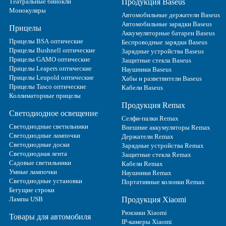
Театральные бинокли
Продукция Baseus
Монокуляры
Автомобильные держатели Baseus
Автомобильные зарядки Baseus
Прицелы
Аккумуляторные батареи Baseus
Прицелы BSA оптические
Беспроводные зарядки Baseus
Прицелы Bushnell оптические
Зарядные устройства Baseus
Прицелы GAMO оптические
Защитные стекла Baseus
Прицелы Leapers оптические
Наушники Baseus
Прицелы Leupold оптические
Хабы и разветвители Baseus
Прицелы Tasco оптические
Кабели Baseus
Коллиматорные прицелы
Продукция Remax
Светодиодное освещение
Селфи-палки Remax
Светодиодные светильники
Внешние аккумуляторы Remax
Светодиодные лампочки
Держатели Remax
Светодиодные доски
Зарядные устройства Remax
Светодиодная лента
Защитные стекла Remax
Садовые светильники
Кабели Remax
Умные лампочки
Наушники Remax
Светодиодные установки
Портативные колонки Remax
Бегущие строки
Лампы USB
Продукция Xiaomi
Рюкзаки Xiaomi
Товары для автомобиля
IP-камеры Xiaomi