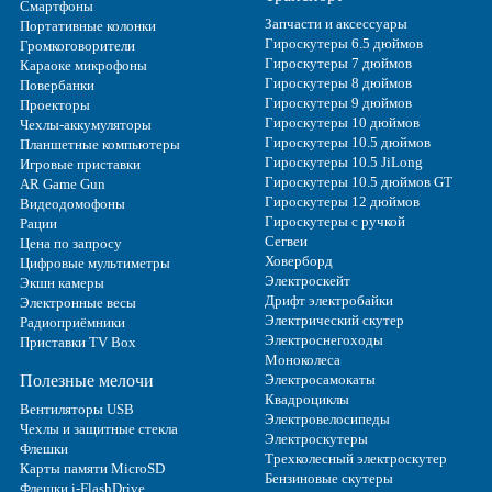
Смартфоны
Запчасти и аксессуары
Портативные колонки
Гироскутеры 6.5 дюймов
Громкоговорители
Гироскутеры 7 дюймов
Караоке микрофоны
Гироскутеры 8 дюймов
Повербанки
Гироскутеры 9 дюймов
Проекторы
Гироскутеры 10 дюймов
Чехлы-аккумуляторы
Гироскутеры 10.5 дюймов
Планшетные компьютеры
Гироскутеры 10.5 JiLong
Игровые приставки
Гироскутеры 10.5 дюймов GT
AR Game Gun
Гироскутеры 12 дюймов
Видеодомофоны
Гироскутеры с ручкой
Рации
Сегвеи
Цена по запросу
Ховерборд
Цифровые мультиметры
Электроскейт
Экшн камеры
Дрифт электробайки
Электронные весы
Электрический скутер
Радиоприёмники
Электроснегоходы
Приставки TV Box
Моноколеса
Полезные мелочи
Электросамокаты
Квадроциклы
Вентиляторы USB
Электровелосипеды
Чехлы и защитные стекла
Электроскутеры
Флешки
Трехколесный электроскутер
Карты памяти MicroSD
Бензиновые скутеры
Флешки i-FlashDrive