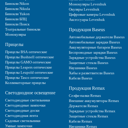
Бинокли Nikon
Монокуляры Levenhuk
Бинокли Nikula
Окуляры Levenhuk
Бинокли Yukon
Цифровые камеры Levenhuk
Бинокли БПЦ
Аксессуары Levenhuk
Бинокли Поиск
Театральные бинокли
Продукция Baseus
Монокуляры
Автомобильные держатели Baseus
Автомобильные зарядки Baseus
Прицелы
Аккумуляторные батареи Baseus
Прицелы BSA оптические
Беспроводные зарядки Baseus
Прицелы Bushnell оптические
Зарядные устройства Baseus
Прицелы GAMO оптические
Защитные стекла Baseus
Прицелы Leapers оптические
Наушники Baseus
Прицелы Leupold оптические
Хабы и разветвители Baseus
Прицелы Tasco оптические
Кабели Baseus
Коллиматорные прицелы
Продукция Remax
Светодиодное освещение
Селфи-палки Remax
Светодиодные светильники
Внешние аккумуляторы Remax
Светодиодные лампочки
Держатели Remax
Светодиодные доски
Зарядные устройства Remax
Светодиодная лента
Защитные стекла Remax
Садовые светильники
Кабели Remax
Умные лампочки
Наушники Remax