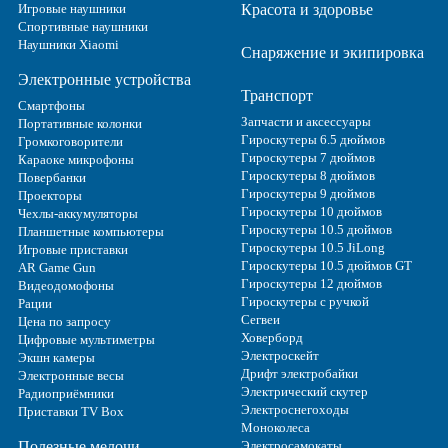
Игровые наушники
Красота и здоровье
Спортивные наушники
Наушники Xiaomi
Снаряжение и экипировка
Электронные устройства
Транспорт
Смартфоны
Запчасти и аксессуары
Портативные колонки
Гироскутеры 6.5 дюймов
Громкоговорители
Гироскутеры 7 дюймов
Караоке микрофоны
Гироскутеры 8 дюймов
Повербанки
Гироскутеры 9 дюймов
Проекторы
Гироскутеры 10 дюймов
Чехлы-аккумуляторы
Гироскутеры 10.5 дюймов
Планшетные компьютеры
Гироскутеры 10.5 JiLong
Игровые приставки
Гироскутеры 10.5 дюймов GT
AR Game Gun
Гироскутеры 12 дюймов
Видеодомофоны
Гироскутеры с ручкой
Рации
Сегвеи
Цена по запросу
Ховерборд
Цифровые мультиметры
Электроскейт
Экшн камеры
Дрифт электробайки
Электронные весы
Электрический скутер
Радиоприёмники
Электроснегоходы
Приставки TV Box
Моноколеса
Полезные мелочи
Электросамокаты