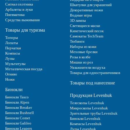
Сигнал охотника
Шкатулки для украшений
Арбалеты и луки
Декоративные ножи
Пневматика
Водные игры
Средства выживания
3D лампы
Светящиеся маски
Товары для туризма
Кинетический песок
Самокаты TechTeam
Топоры
Тюбинги
Лопаты
Наборы из кожи
Перчатки
Меховые брелки
Компасы
Розы в колбе
Лупы
Мишки из роз
Мультитулы
Увлажнители воздуха
Металлическая посуда
Товары для одностраничников
Огниво
Ножи
Товары под нанесение
Бинокли
Продукция Levenhuk
Бинокли Tasco
Бинокли Alpen
Телескопы Levenhuk
Бинокли Breaker
Микроскопы Levenhuk
Бинокли Bushnell
Зрительные трубы Levenhuk
Бинокли Comet
Бинокли Levenhuk
Бинокли Galileo
Компасы Levenhuk
Бинокли Leapers
Лупы Levenhuk