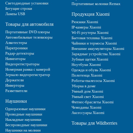
Светодиодные установки
Портативные колонки Remax
Бегущие строки
Лампы USB
Продукция Xiaomi
Рюкзаки Xiaomi
Товары для автомобиля
IP-камеры Xiaomi
Портативные DVD плееры
Wi-Fi роутеры Xiaomi
Автомобильные телевизоры
Бытовая техника Xiaomi
Алкотестеры
Чайники и термосы Xiaomi
Парктроники
Внешние аккумуляторы Xiaomi
Радар-детекторы
Зарядные устройства Xiaomi
Навигаторы
Зубные щетки Xiaomi
Видеорегистраторы
Ноутбуки Xiaomi
Номерная рамка с камерой
Одежда и обувь Xiaomi
Зеркало видеорегистратор
Полотенца Xiaomi
Держатели
Роботы-пылесосы Xiaomi
Инверторы
Уборка в доме
Разветвители
Умный дом Xiaomi
Умный свет Xiaomi
Наушники
Фитнес-браслеты Xiaomi
Чемоданы Xiaomi
Одноразовые наушники
Аксессуары Xiaomi
Проводные наушники
Накладные наушники
Товары для Wildberries
Беспроводные наушники
Наушники на молнии