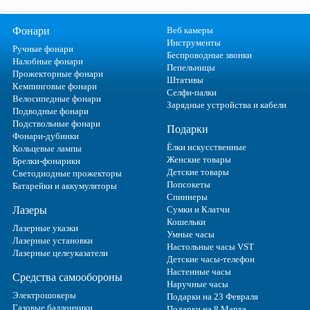
Фонари
Веб камеры
Инструменты
Ручные фонари
Беспроводные звонки
Налобные фонари
Пепельницы
Прожекторные фонари
Штативы
Кемпинговые фонари
Селфи-палки
Велосипедные фонари
Зарядные устройства и кабели
Подводные фонари
Подствольные фонари
Подарки
Фонари-дубинки
Ёлки искусственные
Кольцевые лампы
Женские товары
Брелки-фонарики
Детские товары
Светодиодные прожекторы
Попсокеты
Батарейки и аккумуляторы
Спиннеры
Лазеры
Сумки и Клатчи
Кошельки
Лазерные указки
Умные часы
Лазерные установки
Настольные часы VST
Лазерные целеуказатели
Детские часы-телефон
Настенные часы
Средства самообороны
Наручные часы
Электрошокеры
Подарки на 23 Февраля
Газовые баллончики
Подарки на 8 Марта