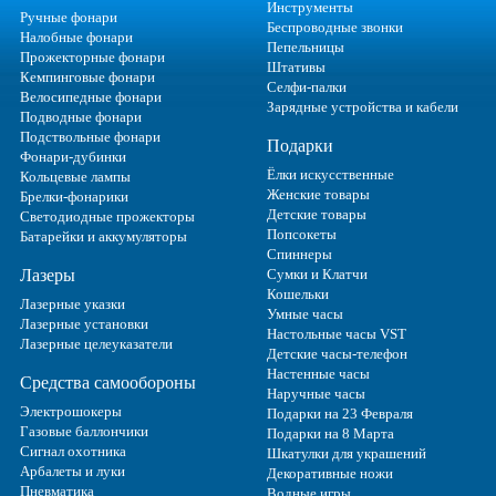
Инструменты
Ручные фонари
Беспроводные звонки
Налобные фонари
Пепельницы
Прожекторные фонари
Штативы
Кемпинговые фонари
Селфи-палки
Велосипедные фонари
Зарядные устройства и кабели
Подводные фонари
Подствольные фонари
Подарки
Фонари-дубинки
Ёлки искусственные
Кольцевые лампы
Женские товары
Брелки-фонарики
Детские товары
Светодиодные прожекторы
Попсокеты
Батарейки и аккумуляторы
Спиннеры
Лазеры
Сумки и Клатчи
Кошельки
Лазерные указки
Умные часы
Лазерные установки
Настольные часы VST
Лазерные целеуказатели
Детские часы-телефон
Настенные часы
Средства самообороны
Наручные часы
Электрошокеры
Подарки на 23 Февраля
Газовые баллончики
Подарки на 8 Марта
Сигнал охотника
Шкатулки для украшений
Арбалеты и луки
Декоративные ножи
Пневматика
Водные игры