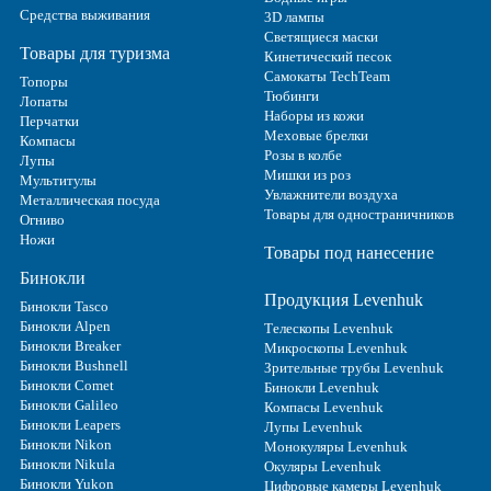
Средства выживания
3D лампы
Светящиеся маски
Товары для туризма
Кинетический песок
Самокаты TechTeam
Топоры
Тюбинги
Лопаты
Наборы из кожи
Перчатки
Меховые брелки
Компасы
Розы в колбе
Лупы
Мишки из роз
Мультитулы
Увлажнители воздуха
Металлическая посуда
Товары для одностраничников
Огниво
Ножи
Товары под нанесение
Бинокли
Продукция Levenhuk
Бинокли Tasco
Бинокли Alpen
Телескопы Levenhuk
Бинокли Breaker
Микроскопы Levenhuk
Бинокли Bushnell
Зрительные трубы Levenhuk
Бинокли Comet
Бинокли Levenhuk
Бинокли Galileo
Компасы Levenhuk
Бинокли Leapers
Лупы Levenhuk
Бинокли Nikon
Монокуляры Levenhuk
Бинокли Nikula
Окуляры Levenhuk
Бинокли Yukon
Цифровые камеры Levenhuk