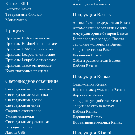
Бинокли БПЦ
Аксессуары Levenhuk
Бинокли Поиск
Театральные бинокли
Продукция Baseus
Монокуляры
Автомобильные держатели Baseus
Автомобильные зарядки Baseus
Прицелы
Аккумуляторные батареи Baseus
Прицелы BSA оптические
Беспроводные зарядки Baseus
Прицелы Bushnell оптические
Зарядные устройства Baseus
Прицелы GAMO оптические
Защитные стекла Baseus
Прицелы Leapers оптические
Наушники Baseus
Прицелы Leupold оптические
Хабы и разветвители Baseus
Прицелы Tasco оптические
Кабели Baseus
Коллиматорные прицелы
Продукция Remax
Светодиодное освещение
Селфи-палки Remax
Светодиодные светильники
Внешние аккумуляторы Remax
Светодиодные лампочки
Держатели Remax
Светодиодные доски
Зарядные устройства Remax
Светодиодная лента
Защитные стекла Remax
Садовые светильники
Кабели Remax
Умные лампочки
Наушники Remax
Светодиодные установки
Портативные колонки Remax
Бегущие строки
Лампы USB
Продукция Xiaomi