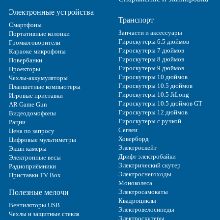
Электронные устройства
Транспорт
Смартфоны
Запчасти и аксессуары
Портативные колонки
Гироскутеры 6.5 дюймов
Громкоговорители
Гироскутеры 7 дюймов
Караоке микрофоны
Гироскутеры 8 дюймов
Повербанки
Гироскутеры 9 дюймов
Проекторы
Гироскутеры 10 дюймов
Чехлы-аккумуляторы
Гироскутеры 10.5 дюймов
Планшетные компьютеры
Гироскутеры 10.5 JiLong
Игровые приставки
Гироскутеры 10.5 дюймов GT
AR Game Gun
Гироскутеры 12 дюймов
Видеодомофоны
Гироскутеры с ручкой
Рации
Сегвеи
Цена по запросу
Ховерборд
Цифровые мультиметры
Электроскейт
Экшн камеры
Дрифт электробайки
Электронные весы
Электрический скутер
Радиоприёмники
Электроснегоходы
Приставки TV Box
Моноколеса
Полезные мелочи
Электросамокаты
Квадроциклы
Вентиляторы USB
Электровелосипеды
Чехлы и защитные стекла
Электроскутеры