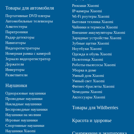
Рюкзаки Xiaomi
Товары для автомобиля
IP-камеры Xiaomi
Портативные DVD плееры
Wi-Fi роутеры Xiaomi
Автомобильные телевизоры
Бытовая техника Xiaomi
Алкотестеры
Чайники и термосы Xiaomi
Парктроники
Внешние аккумуляторы Xiaomi
Радар-детекторы
Зарядные устройства Xiaomi
Навигаторы
Зубные щетки Xiaomi
Видеорегистраторы
Ноутбуки Xiaomi
Номерная рамка с камерой
Одежда и обувь Xiaomi
Зеркало видеорегистратор
Полотенца Xiaomi
Держатели
Роботы-пылесосы Xiaomi
Инверторы
Уборка в доме
Разветвители
Умный дом Xiaomi
Умный свет Xiaomi
Наушники
Фитнес-браслеты Xiaomi
Чемоданы Xiaomi
Одноразовые наушники
Аксессуары Xiaomi
Проводные наушники
Накладные наушники
Товары для Wildberries
Беспроводные наушники
Наушники на молнии
Игровые наушники
Красота и здоровье
Спортивные наушники
Наушники Xiaomi
Снаряжение и экипировка