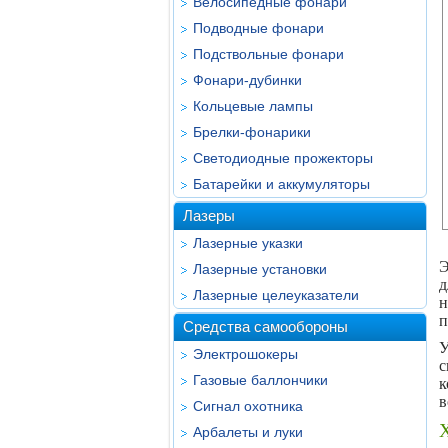
Велосипедные фонари
Подводные фонари
Подствольные фонари
Фонари-дубинки
Кольцевые лампы
Брелки-фонарики
Светодиодные прожекторы
Батарейки и аккумуляторы
Лазеры
Лазерные указки
Э
Лазерные установки
д
Лазерные целеуказатели
н
п
Средства самообороны
У
Электрошокеры
с
Газовые баллончики
к
в
Сигнал охотника
Арбалеты и луки