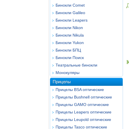
Бинокли Comet
Бинокли Galileo
Бинокли Leapers
Бинокли Nikon
Бинокли Nikula
Бинокли Yukon
Бинокли БПЦ
Бинокли Поиск
Театральные бинокли
Монокуляры
Прицелы
Прицелы BSA оптические
Прицелы Bushnell оптические
Прицелы GAMO оптические
Прицелы Leapers оптические
Прицелы Leupold оптические
Прицелы Tasco оптические