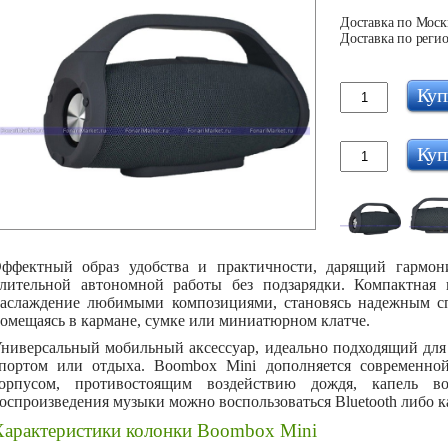
Доставка по Москв
Доставка по регио
Куп
Куп
ффектный образ удобства и практичности, дарящий гармон
лительной автономной работы без подзарядки. Компактная п
аслаждение любимыми композициями, становясь надежным с
омещаясь в кармане, сумке или миниатюрном клатче.
ниверсальный мобильный аксессуар, идеально подходящий для 
портом или отдыха. Boombox Mini дополняется современно
орпусом, противостоящим воздействию дождя, капель в
оспроизведения музыки можно воспользоваться Bluetooth либо ка
Характеристики колонки Boombox Mini