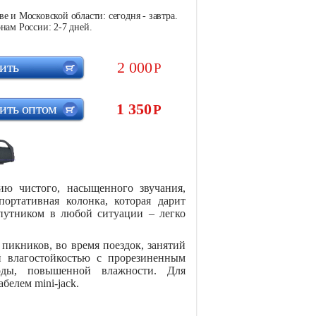
е и Московской области: сегодня - завтра.
нам России: 2-7 дней.
2 000
ить
Р
1 350
ить оптом
Р
ию чистого, насыщенного звучания,
ортативная колонка, которая дарит
путником в любой ситуации – легко
пикников, во время поездок, занятий
й влагостойкостью с прорезиненным
оды, повышенной влажности. Для
белем mini-jack.