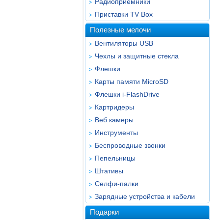
Радиоприёмники
Приставки TV Box
Полезные мелочи
Вентиляторы USB
Чехлы и защитные стекла
Флешки
Карты памяти MicroSD
Флешки i-FlashDrive
Картридеры
Веб камеры
Инструменты
Беспроводные звонки
Пепельницы
Штативы
Селфи-палки
Зарядные устройства и кабели
Подарки