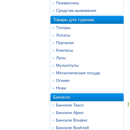
Пневматика
Средства выживания
Товары для туризма
Топоры
Лопаты
Перчатки
Компасы
Лупы
Мультитулы
Металлическая посуда
Огниво
Ножи
Бинокли
Г
Бинокли Tasco
Бинокли Alpen
Бинокли Breaker
Бинокли Bushnell