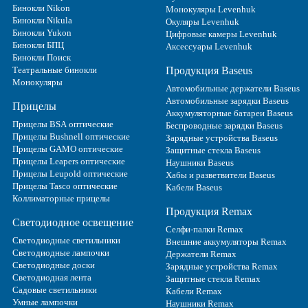
Бинокли Nikon
Монокуляры Levenhuk
Бинокли Nikula
Окуляры Levenhuk
Бинокли Yukon
Цифровые камеры Levenhuk
Бинокли БПЦ
Аксессуары Levenhuk
Бинокли Поиск
Театральные бинокли
Продукция Baseus
Монокуляры
Автомобильные держатели Baseus
Автомобильные зарядки Baseus
Прицелы
Аккумуляторные батареи Baseus
Прицелы BSA оптические
Беспроводные зарядки Baseus
Прицелы Bushnell оптические
Зарядные устройства Baseus
Прицелы GAMO оптические
Защитные стекла Baseus
Прицелы Leapers оптические
Наушники Baseus
Прицелы Leupold оптические
Хабы и разветвители Baseus
Прицелы Tasco оптические
Кабели Baseus
Коллиматорные прицелы
Продукция Remax
Светодиодное освещение
Селфи-палки Remax
Светодиодные светильники
Внешние аккумуляторы Remax
Светодиодные лампочки
Держатели Remax
Светодиодные доски
Зарядные устройства Remax
Светодиодная лента
Защитные стекла Remax
Садовые светильники
Кабели Remax
Умные лампочки
Наушники Remax