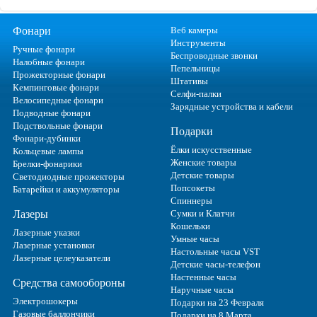
Фонари
Веб камеры
Инструменты
Ручные фонари
Беспроводные звонки
Налобные фонари
Пепельницы
Прожекторные фонари
Штативы
Кемпинговые фонари
Селфи-палки
Велосипедные фонари
Зарядные устройства и кабели
Подводные фонари
Подствольные фонари
Подарки
Фонари-дубинки
Ёлки искусственные
Кольцевые лампы
Женские товары
Брелки-фонарики
Детские товары
Светодиодные прожекторы
Попсокеты
Батарейки и аккумуляторы
Спиннеры
Лазеры
Сумки и Клатчи
Кошельки
Лазерные указки
Умные часы
Лазерные установки
Настольные часы VST
Лазерные целеуказатели
Детские часы-телефон
Настенные часы
Средства самообороны
Наручные часы
Электрошокеры
Подарки на 23 Февраля
Газовые баллончики
Подарки на 8 Марта