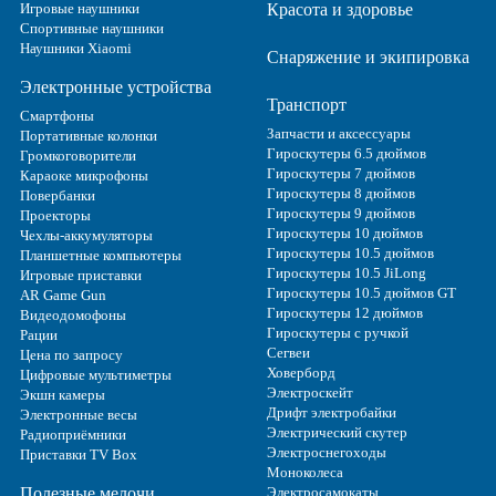
Игровые наушники
Красота и здоровье
Спортивные наушники
Наушники Xiaomi
Снаряжение и экипировка
Электронные устройства
Транспорт
Смартфоны
Запчасти и аксессуары
Портативные колонки
Гироскутеры 6.5 дюймов
Громкоговорители
Гироскутеры 7 дюймов
Караоке микрофоны
Гироскутеры 8 дюймов
Повербанки
Гироскутеры 9 дюймов
Проекторы
Гироскутеры 10 дюймов
Чехлы-аккумуляторы
Гироскутеры 10.5 дюймов
Планшетные компьютеры
Гироскутеры 10.5 JiLong
Игровые приставки
Гироскутеры 10.5 дюймов GT
AR Game Gun
Гироскутеры 12 дюймов
Видеодомофоны
Гироскутеры с ручкой
Рации
Сегвеи
Цена по запросу
Ховерборд
Цифровые мультиметры
Электроскейт
Экшн камеры
Дрифт электробайки
Электронные весы
Электрический скутер
Радиоприёмники
Электроснегоходы
Приставки TV Box
Моноколеса
Полезные мелочи
Электросамокаты