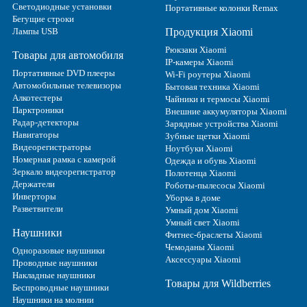
Светодиодные установки
Портативные колонки Remax
Бегущие строки
Лампы USB
Продукция Xiaomi
Рюкзаки Xiaomi
Товары для автомобиля
IP-камеры Xiaomi
Портативные DVD плееры
Wi-Fi роутеры Xiaomi
Автомобильные телевизоры
Бытовая техника Xiaomi
Алкотестеры
Чайники и термосы Xiaomi
Парктроники
Внешние аккумуляторы Xiaomi
Радар-детекторы
Зарядные устройства Xiaomi
Навигаторы
Зубные щетки Xiaomi
Видеорегистраторы
Ноутбуки Xiaomi
Номерная рамка с камерой
Одежда и обувь Xiaomi
Зеркало видеорегистратор
Полотенца Xiaomi
Держатели
Роботы-пылесосы Xiaomi
Инверторы
Уборка в доме
Разветвители
Умный дом Xiaomi
Умный свет Xiaomi
Наушники
Фитнес-браслеты Xiaomi
Чемоданы Xiaomi
Одноразовые наушники
Аксессуары Xiaomi
Проводные наушники
Накладные наушники
Товары для Wildberries
Беспроводные наушники
Наушники на молнии