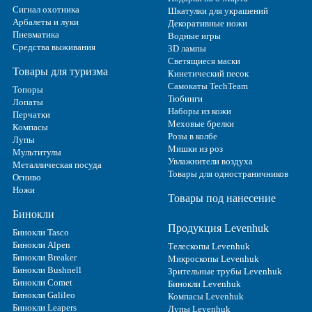
Сигнал охотника
Шкатулки для украшений
Арбалеты и луки
Декоративные ножи
Пневматика
Водные игры
Средства выживания
3D лампы
Светящиеся маски
Товары для туризма
Кинетический песок
Самокаты TechTeam
Топоры
Тюбинги
Лопаты
Наборы из кожи
Перчатки
Меховые брелки
Компасы
Розы в колбе
Лупы
Мишки из роз
Мультитулы
Увлажнители воздуха
Металлическая посуда
Товары для одностраничников
Огниво
Ножи
Товары под нанесение
Бинокли
Продукция Levenhuk
Бинокли Tasco
Бинокли Alpen
Телескопы Levenhuk
Бинокли Breaker
Микроскопы Levenhuk
Бинокли Bushnell
Зрительные трубы Levenhuk
Бинокли Comet
Бинокли Levenhuk
Бинокли Galileo
Компасы Levenhuk
Бинокли Leapers
Лупы Levenhuk