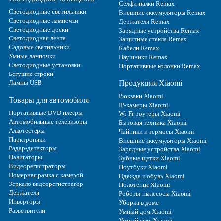
Селфи-палки Remax
Светодиодные светильники
Внешние аккумуляторы Remax
Светодиодные лампочки
Держатели Remax
Светодиодные доски
Зарядные устройства Remax
Светодиодная лента
Защитные стекла Remax
Садовые светильники
Кабели Remax
Умные лампочки
Наушники Remax
Светодиодные установки
Портативные колонки Remax
Бегущие строки
Лампы USB
Продукция Xiaomi
Рюкзаки Xiaomi
Товары для автомобиля
IP-камеры Xiaomi
Портативные DVD плееры
Wi-Fi роутеры Xiaomi
Автомобильные телевизоры
Бытовая техника Xiaomi
Алкотестеры
Чайники и термосы Xiaomi
Парктроники
Внешние аккумуляторы Xiaomi
Радар-детекторы
Зарядные устройства Xiaomi
Навигаторы
Зубные щетки Xiaomi
Видеорегистраторы
Ноутбуки Xiaomi
Номерная рамка с камерой
Одежда и обувь Xiaomi
Зеркало видеорегистратор
Полотенца Xiaomi
Держатели
Роботы-пылесосы Xiaomi
Инверторы
Уборка в доме
Разветвители
Умный дом Xiaomi
Умный свет Xiaomi