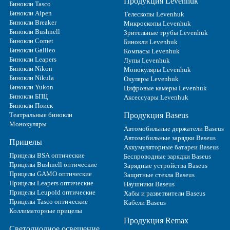
Продукция Levenhuk
Бинокли Tasco
Бинокли Alpen
Телескопы Levenhuk
Бинокли Breaker
Микроскопы Levenhuk
Бинокли Bushnell
Зрительные трубы Levenhuk
Бинокли Comet
Бинокли Levenhuk
Бинокли Galileo
Компасы Levenhuk
Бинокли Leapers
Лупы Levenhuk
Бинокли Nikon
Монокуляры Levenhuk
Бинокли Nikula
Окуляры Levenhuk
Бинокли Yukon
Цифровые камеры Levenhuk
Бинокли БПЦ
Аксессуары Levenhuk
Бинокли Поиск
Театральные бинокли
Продукция Baseus
Монокуляры
Автомобильные держатели Baseus
Автомобильные зарядки Baseus
Прицелы
Аккумуляторные батареи Baseus
Прицелы BSA оптические
Беспроводные зарядки Baseus
Прицелы Bushnell оптические
Зарядные устройства Baseus
Прицелы GAMO оптические
Защитные стекла Baseus
Прицелы Leapers оптические
Наушники Baseus
Прицелы Leupold оптические
Хабы и разветвители Baseus
Прицелы Tasco оптические
Кабели Baseus
Коллиматорные прицелы
Продукция Remax
Светодиодное освещение