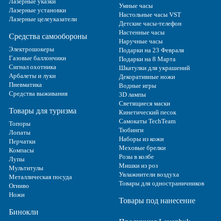
Лазерные указки
Умные часы
Лазерные установки
Настольные часы VST
Лазерные целеуказатели
Детские часы-телефон
Настенные часы
Средства самообороны
Наручные часы
Электрошокеры
Подарки на 23 Февраля
Газовые баллончики
Подарки на 8 Марта
Сигнал охотника
Шкатулки для украшений
Арбалеты и луки
Декоративные ножи
Пневматика
Водные игры
Средства выживания
3D лампы
Светящиеся маски
Товары для туризма
Кинетический песок
Самокаты TechTeam
Топоры
Тюбинги
Лопаты
Наборы из кожи
Перчатки
Меховые брелки
Компасы
Розы в колбе
Лупы
Мишки из роз
Мультитулы
Увлажнители воздуха
Металлическая посуда
Товары для одностраничников
Огниво
Ножи
Товары под нанесение
Бинокли