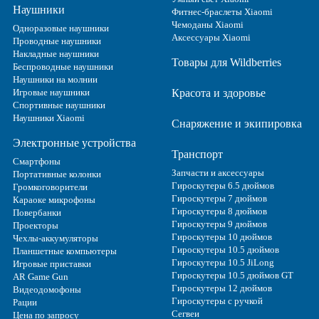
Наушники
Фитнес-браслеты Xiaomi
Чемоданы Xiaomi
Одноразовые наушники
Аксессуары Xiaomi
Проводные наушники
Накладные наушники
Товары для Wildberries
Беспроводные наушники
Наушники на молнии
Игровые наушники
Красота и здоровье
Спортивные наушники
Наушники Xiaomi
Снаряжение и экипировка
Электронные устройства
Транспорт
Смартфоны
Запчасти и аксессуары
Портативные колонки
Гироскутеры 6.5 дюймов
Громкоговорители
Гироскутеры 7 дюймов
Караоке микрофоны
Гироскутеры 8 дюймов
Повербанки
Гироскутеры 9 дюймов
Проекторы
Гироскутеры 10 дюймов
Чехлы-аккумуляторы
Гироскутеры 10.5 дюймов
Планшетные компьютеры
Гироскутеры 10.5 JiLong
Игровые приставки
Гироскутеры 10.5 дюймов GT
AR Game Gun
Гироскутеры 12 дюймов
Видеодомофоны
Гироскутеры с ручкой
Рации
Сегвеи
Цена по запросу