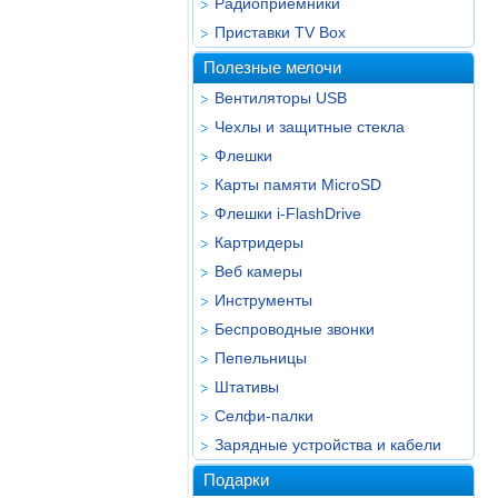
Радиоприёмники
Приставки TV Box
Полезные мелочи
Вентиляторы USB
Чехлы и защитные стекла
Флешки
Карты памяти MicroSD
Флешки i-FlashDrive
Картридеры
Веб камеры
Инструменты
Беспроводные звонки
Пепельницы
Штативы
Селфи-палки
Зарядные устройства и кабели
Подарки