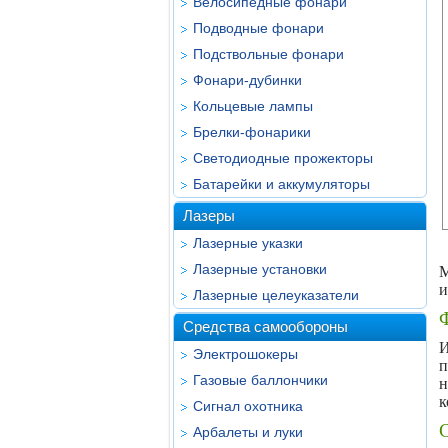
Велосипедные фонари
Подводные фонари
Подствольные фонари
Фонари-дубинки
Кольцевые лампы
Брелки-фонарики
Светодиодные прожекторы
Батарейки и аккумуляторы
Лазеры
Лазерные указки
Лазерные установки
М
и
Лазерные целеуказатели
Средства самообороны
И
Электрошокеры
п
Газовые баллончики
н
к
Сигнал охотника
Арбалеты и луки