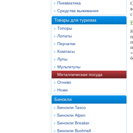
Пневматика
С
в
Средства выживания
с
Товары для туризма
Топоры
Н
Лопаты
п
п
Перчатки
и
Компасы
«
б
Лупы
Мультитулы
Металлическая посуда
Огниво
Ножи
Бинокли
Бинокли Tasco
Бинокли Alpen
Бинокли Breaker
Бинокли Bushnell