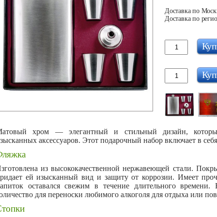
Доставка по Москв
Доставка по регио
Куп
Куп
атовый хром — элегантный и стильный дизайн, который
зысканных аксессуаров. Этот подарочный набор включает в себя 
Фляжка
зготовлена из высококачественной нержавеющей стали. Покр
ридает ей изысканный вид и защиту от коррозии. Имеет про
апиток оставался свежим в течение длительного времени. В
оличество для переноски любимого алкоголя для отдыха или по
Стопки