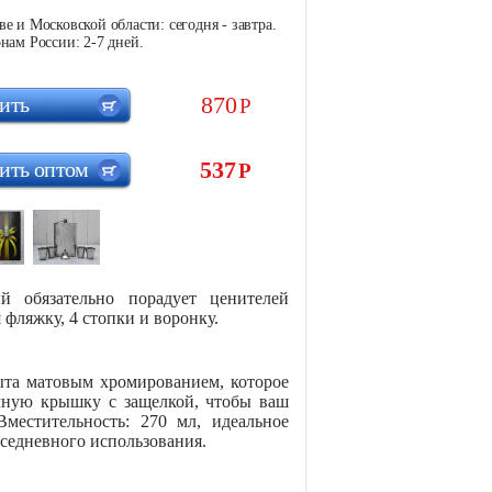
е и Московской области: сегодня - завтра.
нам России: 2-7 дней.
870
ить
Р
537
ить оптом
Р
 обязательно порадует ценителей
фляжку, 4 стопки и воронку.
ыта матовым хромированием, которое
чную крышку с защелкой, чтобы ваш
местительность: 270 мл, идеальное
вседневного использования.