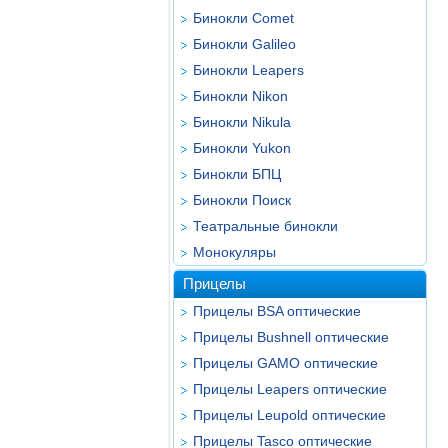
Бинокли Comet
Бинокли Galileo
Бинокли Leapers
Бинокли Nikon
Бинокли Nikula
Бинокли Yukon
Бинокли БПЦ
Бинокли Поиск
Театральные бинокли
Монокуляры
Прицелы
Прицелы BSA оптические
Прицелы Bushnell оптические
Прицелы GAMO оптические
Прицелы Leapers оптические
Прицелы Leupold оптические
Прицелы Tasco оптические