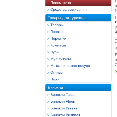
П
Пневматика
и
Средства выживания
в
Г
Товары для туризма
т
Топоры
р
ц
Лопаты
Э
Перчатки
с
Компасы
р
Лупы
Е
Мультитулы
и
с
Металлическая посуда
Огниво
Ножи
Бинокли
Бинокли Tasco
Бинокли Alpen
Бинокли Breaker
Бинокли Bushnell