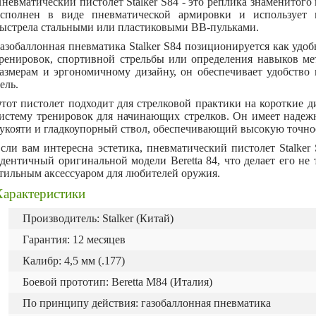
невматический пистолет Stalker S84 - это реплика знаменитого 
сполнен в виде пневматической армировки и использует
ыстрела стальными или пластиковыми BB-пульками.
азобаллонная п
невматика Stalker S84 позиционируется как удоб
ренировок, спортивной стрельбы или определения навыков ме
азмерам и эргономичному дизайну, он обеспечивает удобство 
ель.
тот пистолет подходит для стрелковой практики на короткие д
истему тренировок для начинающих стрелков. Он имеет надеж
укояти и гладкоупорный ствол, обеспечивающий высокую точнос
сли вам интересна эстетика, пневматический пистолет Stalke
дентичный оригинальной модели Beretta 84, что делает его не
тильным аксессуаром для любителей оружия.
Характеристики
Производитель: Stalker (Китай)
Гарантия: 12 месяцев
Калибр: 4,5 мм (.177)
Боевой прототип: Beretta M84 (Италия)
По принципу действия: газобаллонная пневматика