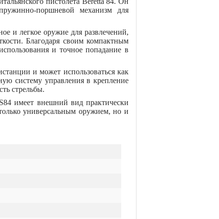
итальянского пистолета Beretta 84. Он
 пружинно-поршневой механизм для
ное и легкое оружие для развлечений,
ткости. Благодаря своим компактным
использования и точное попадание в
истанции и может использоваться как
ную систему управления в крепление
ть стрельбы.
r S84 имеет внешний вид практически
 только универсальным оружием, но и