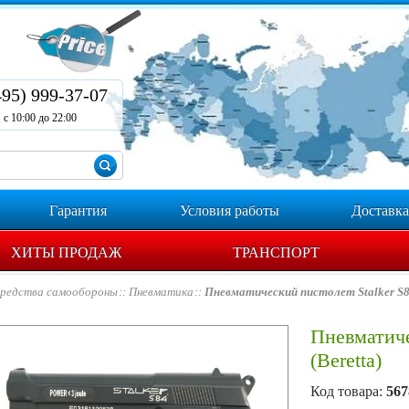
495) 999-37-07
с 10:00 до 22:00
Гарантия
Условия работы
Доставка
ХИТЫ ПРОДАЖ
ТРАНСПОРТ
редства самообороны
Пневматика
Пневматический пистолет Stalker S84
Пневматиче
(Beretta)
Код товара:
567