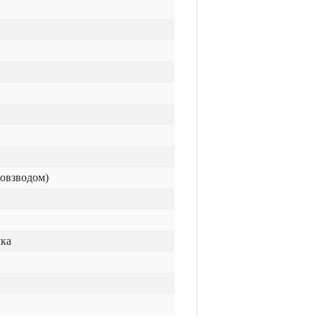
мовзводом)
шка