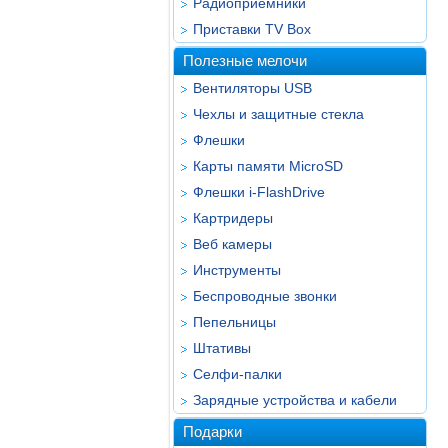
Радиоприёмники
Приставки TV Box
Полезные мелочи
Вентиляторы USB
Чехлы и защитные стекла
Флешки
Карты памяти MicroSD
Флешки i-FlashDrive
Картридеры
Веб камеры
Инструменты
Беспроводные звонки
Пепельницы
Штативы
Селфи-палки
Зарядные устройства и кабели
Подарки