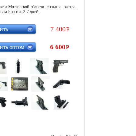
е и Московской области: сегодня - завтра.
нам России: 2-7 дней.
7 400
ить
Р
6 600
ить оптом
Р