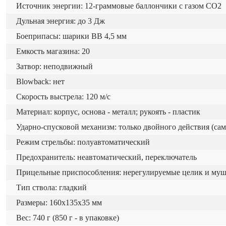
Источник энергии: 12-граммовые баллончики с газом CO2
Дульная энергия: до 3 Дж
Боеприпасы: шарики BB 4,5 мм
Емкость магазина: 20
Затвор: неподвижный
Blowback: нет
Скорость выстрела: 120 м/с
Материал: корпус, основа - металл; рукоять - пластик
Ударно-спусковой механизм: только двойного действия (са
Режим стрельбы: полуавтоматический
Предохранитель: неавтоматический, переключатель
Прицельные приспособления: нерегулируемые целик и му
Тип ствола: гладкий
Размеры: 160x135x35 мм
Вес: 740 г (850 г - в упаковке)