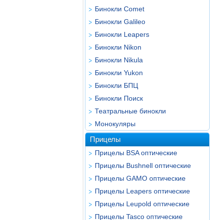
Бинокли Comet
Бинокли Galileo
Бинокли Leapers
Бинокли Nikon
Бинокли Nikula
Бинокли Yukon
Бинокли БПЦ
Бинокли Поиск
Театральные бинокли
Монокуляры
Прицелы
Прицелы BSA оптические
Прицелы Bushnell оптические
Прицелы GAMO оптические
Прицелы Leapers оптические
Прицелы Leupold оптические
Прицелы Tasco оптические