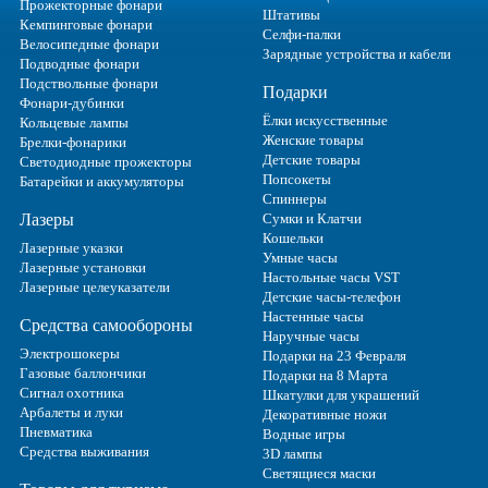
Прожекторные фонари
Штативы
Кемпинговые фонари
Селфи-палки
Велосипедные фонари
Зарядные устройства и кабели
Подводные фонари
Подствольные фонари
Подарки
Фонари-дубинки
Ёлки искусственные
Кольцевые лампы
Женские товары
Брелки-фонарики
Детские товары
Светодиодные прожекторы
Попсокеты
Батарейки и аккумуляторы
Спиннеры
Лазеры
Сумки и Клатчи
Кошельки
Лазерные указки
Умные часы
Лазерные установки
Настольные часы VST
Лазерные целеуказатели
Детские часы-телефон
Настенные часы
Средства самообороны
Наручные часы
Электрошокеры
Подарки на 23 Февраля
Газовые баллончики
Подарки на 8 Марта
Сигнал охотника
Шкатулки для украшений
Арбалеты и луки
Декоративные ножи
Пневматика
Водные игры
Средства выживания
3D лампы
Светящиеся маски