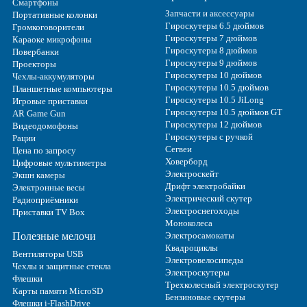
Смартфоны
Запчасти и аксессуары
Портативные колонки
Гироскутеры 6.5 дюймов
Громкоговорители
Гироскутеры 7 дюймов
Караоке микрофоны
Гироскутеры 8 дюймов
Повербанки
Гироскутеры 9 дюймов
Проекторы
Гироскутеры 10 дюймов
Чехлы-аккумуляторы
Гироскутеры 10.5 дюймов
Планшетные компьютеры
Гироскутеры 10.5 JiLong
Игровые приставки
Гироскутеры 10.5 дюймов GT
AR Game Gun
Гироскутеры 12 дюймов
Видеодомофоны
Гироскутеры с ручкой
Рации
Сегвеи
Цена по запросу
Ховерборд
Цифровые мультиметры
Электроскейт
Экшн камеры
Дрифт электробайки
Электронные весы
Электрический скутер
Радиоприёмники
Электроснегоходы
Приставки TV Box
Моноколеса
Полезные мелочи
Электросамокаты
Квадроциклы
Вентиляторы USB
Электровелосипеды
Чехлы и защитные стекла
Электроскутеры
Флешки
Трехколесный электроскутер
Карты памяти MicroSD
Бензиновые скутеры
Флешки i-FlashDrive