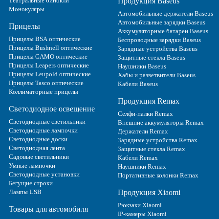
Театральные бинокли
Продукция Baseus
Монокуляры
Автомобильные держатели Baseus
Автомобильные зарядки Baseus
Прицелы
Аккумуляторные батареи Baseus
Прицелы BSA оптические
Беспроводные зарядки Baseus
Прицелы Bushnell оптические
Зарядные устройства Baseus
Прицелы GAMO оптические
Защитные стекла Baseus
Прицелы Leapers оптические
Наушники Baseus
Прицелы Leupold оптические
Хабы и разветвители Baseus
Прицелы Tasco оптические
Кабели Baseus
Коллиматорные прицелы
Продукция Remax
Светодиодное освещение
Селфи-палки Remax
Светодиодные светильники
Внешние аккумуляторы Remax
Светодиодные лампочки
Держатели Remax
Светодиодные доски
Зарядные устройства Remax
Светодиодная лента
Защитные стекла Remax
Садовые светильники
Кабели Remax
Умные лампочки
Наушники Remax
Светодиодные установки
Портативные колонки Remax
Бегущие строки
Лампы USB
Продукция Xiaomi
Рюкзаки Xiaomi
Товары для автомобиля
IP-камеры Xiaomi