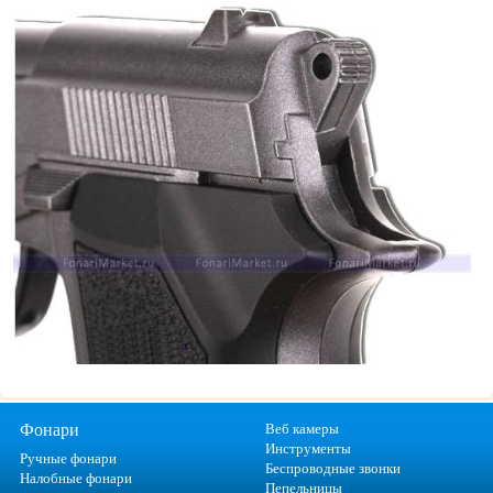
Фонари
Веб камеры
Инструменты
Ручные фонари
Беспроводные звонки
Налобные фонари
Пепельницы