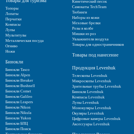
Товары для туризма
Кинетический песок
Самокаты TechTeam
Топоры
Тюбинги
Лопаты
Наборы из кожи
Перчатки
Меховые брелки
Компасы
Розы в колбе
Лупы
Мишки из роз
Мультитулы
Увлажнители воздуха
Металлическая посуда
Товары для одностраничников
Огниво
Ножи
Товары под нанесение
Бинокли
Продукция Levenhuk
Бинокли Tasco
Бинокли Alpen
Телескопы Levenhuk
Бинокли Breaker
Микроскопы Levenhuk
Бинокли Bushnell
Зрительные трубы Levenhuk
Бинокли Comet
Бинокли Levenhuk
Бинокли Galileo
Компасы Levenhuk
Бинокли Leapers
Лупы Levenhuk
Бинокли Nikon
Монокуляры Levenhuk
Бинокли Nikula
Окуляры Levenhuk
Бинокли Yukon
Цифровые камеры Levenhuk
Бинокли БПЦ
Аксессуары Levenhuk
Бинокли Поиск