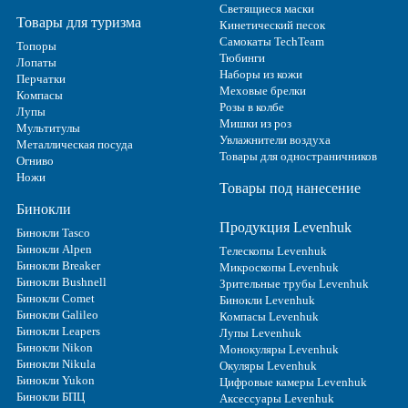
Светящиеся маски
Товары для туризма
Кинетический песок
Самокаты TechTeam
Топоры
Тюбинги
Лопаты
Наборы из кожи
Перчатки
Меховые брелки
Компасы
Розы в колбе
Лупы
Мишки из роз
Мультитулы
Увлажнители воздуха
Металлическая посуда
Товары для одностраничников
Огниво
Ножи
Товары под нанесение
Бинокли
Продукция Levenhuk
Бинокли Tasco
Бинокли Alpen
Телескопы Levenhuk
Бинокли Breaker
Микроскопы Levenhuk
Бинокли Bushnell
Зрительные трубы Levenhuk
Бинокли Comet
Бинокли Levenhuk
Бинокли Galileo
Компасы Levenhuk
Бинокли Leapers
Лупы Levenhuk
Бинокли Nikon
Монокуляры Levenhuk
Бинокли Nikula
Окуляры Levenhuk
Бинокли Yukon
Цифровые камеры Levenhuk
Бинокли БПЦ
Аксессуары Levenhuk