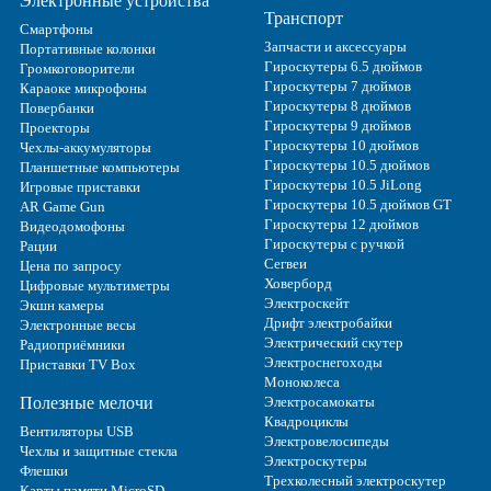
Электронные устройства
Транспорт
Смартфоны
Запчасти и аксессуары
Портативные колонки
Гироскутеры 6.5 дюймов
Громкоговорители
Гироскутеры 7 дюймов
Караоке микрофоны
Гироскутеры 8 дюймов
Повербанки
Гироскутеры 9 дюймов
Проекторы
Гироскутеры 10 дюймов
Чехлы-аккумуляторы
Гироскутеры 10.5 дюймов
Планшетные компьютеры
Гироскутеры 10.5 JiLong
Игровые приставки
Гироскутеры 10.5 дюймов GT
AR Game Gun
Гироскутеры 12 дюймов
Видеодомофоны
Гироскутеры с ручкой
Рации
Сегвеи
Цена по запросу
Ховерборд
Цифровые мультиметры
Электроскейт
Экшн камеры
Дрифт электробайки
Электронные весы
Электрический скутер
Радиоприёмники
Электроснегоходы
Приставки TV Box
Моноколеса
Полезные мелочи
Электросамокаты
Квадроциклы
Вентиляторы USB
Электровелосипеды
Чехлы и защитные стекла
Электроскутеры
Флешки
Трехколесный электроскутер
Карты памяти MicroSD