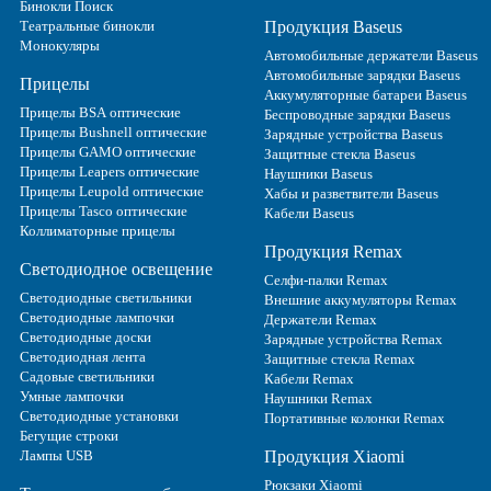
Бинокли Поиск
Театральные бинокли
Продукция Baseus
Монокуляры
Автомобильные держатели Baseus
Автомобильные зарядки Baseus
Прицелы
Аккумуляторные батареи Baseus
Прицелы BSA оптические
Беспроводные зарядки Baseus
Прицелы Bushnell оптические
Зарядные устройства Baseus
Прицелы GAMO оптические
Защитные стекла Baseus
Прицелы Leapers оптические
Наушники Baseus
Прицелы Leupold оптические
Хабы и разветвители Baseus
Прицелы Tasco оптические
Кабели Baseus
Коллиматорные прицелы
Продукция Remax
Светодиодное освещение
Селфи-палки Remax
Светодиодные светильники
Внешние аккумуляторы Remax
Светодиодные лампочки
Держатели Remax
Светодиодные доски
Зарядные устройства Remax
Светодиодная лента
Защитные стекла Remax
Садовые светильники
Кабели Remax
Умные лампочки
Наушники Remax
Светодиодные установки
Портативные колонки Remax
Бегущие строки
Лампы USB
Продукция Xiaomi
Рюкзаки Xiaomi