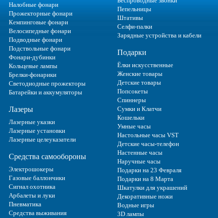
Беспроводные звонки
Налобные фонари
Пепельницы
Прожекторные фонари
Штативы
Кемпинговые фонари
Селфи-палки
Велосипедные фонари
Зарядные устройства и кабели
Подводные фонари
Подствольные фонари
Подарки
Фонари-дубинки
Ёлки искусственные
Кольцевые лампы
Женские товары
Брелки-фонарики
Детские товары
Светодиодные прожекторы
Попсокеты
Батарейки и аккумуляторы
Спиннеры
Лазеры
Сумки и Клатчи
Кошельки
Лазерные указки
Умные часы
Лазерные установки
Настольные часы VST
Лазерные целеуказатели
Детские часы-телефон
Настенные часы
Средства самообороны
Наручные часы
Электрошокеры
Подарки на 23 Февраля
Газовые баллончики
Подарки на 8 Марта
Сигнал охотника
Шкатулки для украшений
Арбалеты и луки
Декоративные ножи
Пневматика
Водные игры
Средства выживания
3D лампы