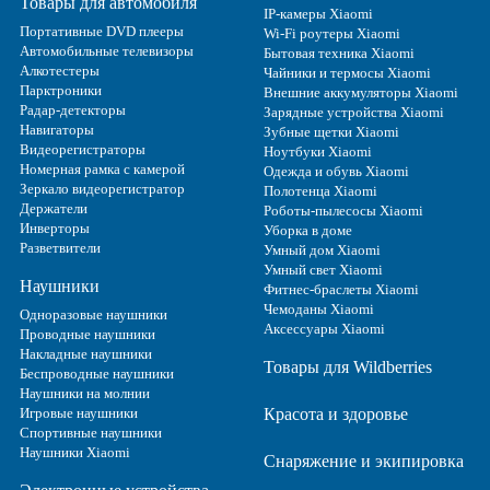
Товары для автомобиля
IP-камеры Xiaomi
Портативные DVD плееры
Wi-Fi роутеры Xiaomi
Автомобильные телевизоры
Бытовая техника Xiaomi
Алкотестеры
Чайники и термосы Xiaomi
Парктроники
Внешние аккумуляторы Xiaomi
Радар-детекторы
Зарядные устройства Xiaomi
Навигаторы
Зубные щетки Xiaomi
Видеорегистраторы
Ноутбуки Xiaomi
Номерная рамка с камерой
Одежда и обувь Xiaomi
Зеркало видеорегистратор
Полотенца Xiaomi
Держатели
Роботы-пылесосы Xiaomi
Инверторы
Уборка в доме
Разветвители
Умный дом Xiaomi
Умный свет Xiaomi
Наушники
Фитнес-браслеты Xiaomi
Чемоданы Xiaomi
Одноразовые наушники
Аксессуары Xiaomi
Проводные наушники
Накладные наушники
Товары для Wildberries
Беспроводные наушники
Наушники на молнии
Игровые наушники
Красота и здоровье
Спортивные наушники
Наушники Xiaomi
Снаряжение и экипировка