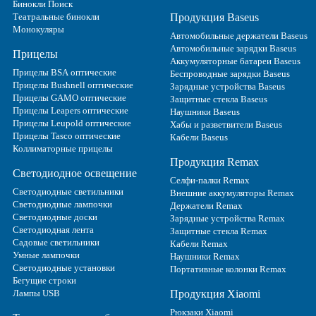
Бинокли Поиск
Театральные бинокли
Продукция Baseus
Монокуляры
Автомобильные держатели Baseus
Автомобильные зарядки Baseus
Прицелы
Аккумуляторные батареи Baseus
Прицелы BSA оптические
Беспроводные зарядки Baseus
Прицелы Bushnell оптические
Зарядные устройства Baseus
Прицелы GAMO оптические
Защитные стекла Baseus
Прицелы Leapers оптические
Наушники Baseus
Прицелы Leupold оптические
Хабы и разветвители Baseus
Прицелы Tasco оптические
Кабели Baseus
Коллиматорные прицелы
Продукция Remax
Светодиодное освещение
Селфи-палки Remax
Светодиодные светильники
Внешние аккумуляторы Remax
Светодиодные лампочки
Держатели Remax
Светодиодные доски
Зарядные устройства Remax
Светодиодная лента
Защитные стекла Remax
Садовые светильники
Кабели Remax
Умные лампочки
Наушники Remax
Светодиодные установки
Портативные колонки Remax
Бегущие строки
Лампы USB
Продукция Xiaomi
Рюкзаки Xiaomi