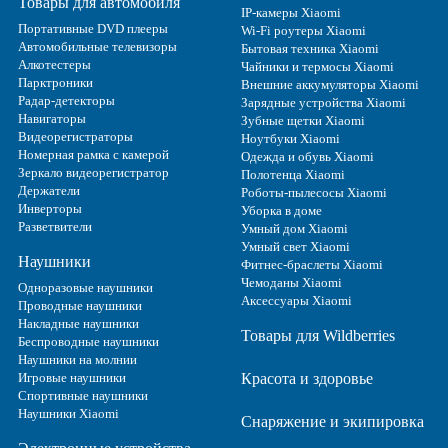
Товары для автомобиля
IP-камеры Xiaomi
Портативные DVD плееры
Wi-Fi роутеры Xiaomi
Автомобильные телевизоры
Бытовая техника Xiaomi
Алкотестеры
Чайники и термосы Xiaomi
Парктроники
Внешние аккумуляторы Xiaomi
Радар-детекторы
Зарядные устройства Xiaomi
Навигаторы
Зубные щетки Xiaomi
Видеорегистраторы
Ноутбуки Xiaomi
Номерная рамка с камерой
Одежда и обувь Xiaomi
Зеркало видеорегистратор
Полотенца Xiaomi
Держатели
Роботы-пылесосы Xiaomi
Инверторы
Уборка в доме
Разветвители
Умный дом Xiaomi
Умный свет Xiaomi
Наушники
Фитнес-браслеты Xiaomi
Чемоданы Xiaomi
Одноразовые наушники
Аксессуары Xiaomi
Проводные наушники
Накладные наушники
Товары для Wildberries
Беспроводные наушники
Наушники на молнии
Игровые наушники
Красота и здоровье
Спортивные наушники
Наушники Xiaomi
Снаряжение и экипировка