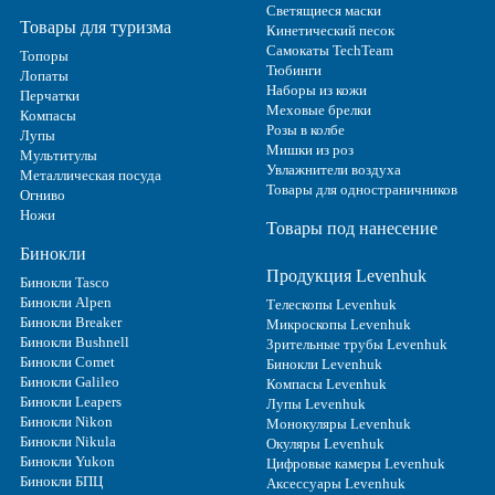
Светящиеся маски
Товары для туризма
Кинетический песок
Самокаты TechTeam
Топоры
Тюбинги
Лопаты
Наборы из кожи
Перчатки
Меховые брелки
Компасы
Розы в колбе
Лупы
Мишки из роз
Мультитулы
Увлажнители воздуха
Металлическая посуда
Товары для одностраничников
Огниво
Ножи
Товары под нанесение
Бинокли
Продукция Levenhuk
Бинокли Tasco
Бинокли Alpen
Телескопы Levenhuk
Бинокли Breaker
Микроскопы Levenhuk
Бинокли Bushnell
Зрительные трубы Levenhuk
Бинокли Comet
Бинокли Levenhuk
Бинокли Galileo
Компасы Levenhuk
Бинокли Leapers
Лупы Levenhuk
Бинокли Nikon
Монокуляры Levenhuk
Бинокли Nikula
Окуляры Levenhuk
Бинокли Yukon
Цифровые камеры Levenhuk
Бинокли БПЦ
Аксессуары Levenhuk