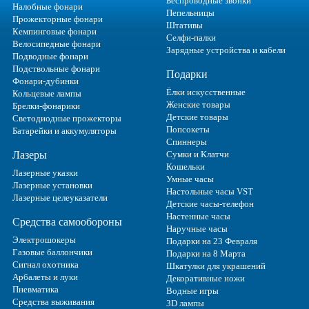
Беспроводные звонки
Налобные фонари
Пепельницы
Прожекторные фонари
Штативы
Кемпинговые фонари
Селфи-палки
Велосипедные фонари
Зарядные устройства и кабели
Подводные фонари
Подствольные фонари
Подарки
Фонари-дубинки
Ёлки искусственные
Кольцевые лампы
Женские товары
Брелки-фонарики
Детские товары
Светодиодные прожекторы
Попсокеты
Батарейки и аккумуляторы
Спиннеры
Лазеры
Сумки и Клатчи
Кошельки
Лазерные указки
Умные часы
Лазерные установки
Настольные часы VST
Лазерные целеуказатели
Детские часы-телефон
Настенные часы
Средства самообороны
Наручные часы
Электрошокеры
Подарки на 23 Февраля
Газовые баллончики
Подарки на 8 Марта
Сигнал охотника
Шкатулки для украшений
Арбалеты и луки
Декоративные ножи
Пневматика
Водные игры
Средства выживания
3D лампы