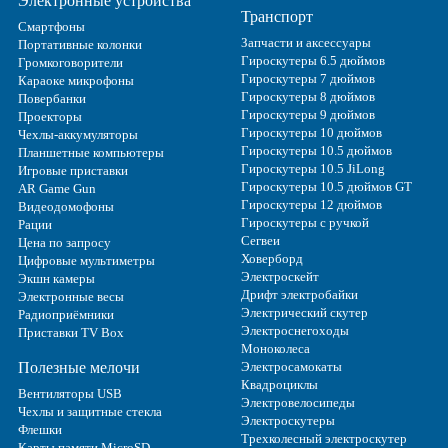
Электронные устройства
Транспорт
Смартфоны
Запчасти и аксессуары
Портативные колонки
Гироскутеры 6.5 дюймов
Громкоговорители
Гироскутеры 7 дюймов
Караоке микрофоны
Гироскутеры 8 дюймов
Повербанки
Гироскутеры 9 дюймов
Проекторы
Гироскутеры 10 дюймов
Чехлы-аккумуляторы
Гироскутеры 10.5 дюймов
Планшетные компьютеры
Гироскутеры 10.5 JiLong
Игровые приставки
Гироскутеры 10.5 дюймов GT
AR Game Gun
Гироскутеры 12 дюймов
Видеодомофоны
Гироскутеры с ручкой
Рации
Сегвеи
Цена по запросу
Ховерборд
Цифровые мультиметры
Электроскейт
Экшн камеры
Дрифт электробайки
Электронные весы
Электрический скутер
Радиоприёмники
Электроснегоходы
Приставки TV Box
Моноколеса
Полезные мелочи
Электросамокаты
Квадроциклы
Вентиляторы USB
Электровелосипеды
Чехлы и защитные стекла
Электроскутеры
Флешки
Трехколесный электроскутер
Карты памяти MicroSD