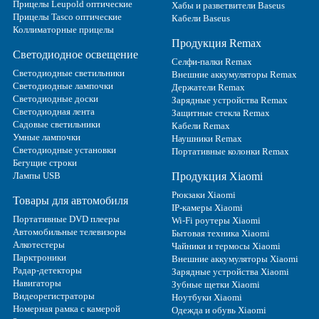
Прицелы Leupold оптические
Хабы и разветвители Baseus
Прицелы Tasco оптические
Кабели Baseus
Коллиматорные прицелы
Продукция Remax
Светодиодное освещение
Селфи-палки Remax
Светодиодные светильники
Внешние аккумуляторы Remax
Светодиодные лампочки
Держатели Remax
Светодиодные доски
Зарядные устройства Remax
Светодиодная лента
Защитные стекла Remax
Садовые светильники
Кабели Remax
Умные лампочки
Наушники Remax
Светодиодные установки
Портативные колонки Remax
Бегущие строки
Лампы USB
Продукция Xiaomi
Рюкзаки Xiaomi
Товары для автомобиля
IP-камеры Xiaomi
Портативные DVD плееры
Wi-Fi роутеры Xiaomi
Автомобильные телевизоры
Бытовая техника Xiaomi
Алкотестеры
Чайники и термосы Xiaomi
Парктроники
Внешние аккумуляторы Xiaomi
Радар-детекторы
Зарядные устройства Xiaomi
Навигаторы
Зубные щетки Xiaomi
Видеорегистраторы
Ноутбуки Xiaomi
Номерная рамка с камерой
Одежда и обувь Xiaomi