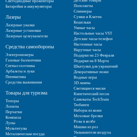
Детские товары
Светодиодные прожекторы
Попсокеты
Батарейки и аккумуляторы
Спиннеры
Лазеры
Сумки и Клатчи
Кошельки
Лазерные указки
Умные часы
Лазерные установки
Настольные часы VST
Лазерные целеуказатели
Детские часы-телефон
Настенные часы
Средства самообороны
Наручные часы
Электрошокеры
Подарки на 23 Февраля
Газовые баллончики
Подарки на 8 Марта
Сигнал охотника
Шкатулки для украшений
Арбалеты и луки
Декоративные ножи
Пневматика
Водные игры
Средства выживания
3D лампы
Светящиеся маски
Товары для туризма
Кинетический песок
Самокаты TechTeam
Топоры
Тюбинги
Лопаты
Наборы из кожи
Перчатки
Меховые брелки
Компасы
Розы в колбе
Лупы
Мишки из роз
Мультитулы
Увлажнители воздуха
Металлическая посуда