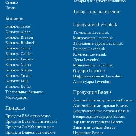
Товары для одностраничников
Огниво
Ножи
Товары под нанесение
Бинокли
Продукция Levenhuk
Бинокли Tasco
Бинокли Alpen
Телескопы Levenhuk
Бинокли Breaker
Микроскопы Levenhuk
Бинокли Bushnell
Зрительные трубы Levenhuk
Бинокли Comet
Бинокли Levenhuk
Бинокли Galileo
Компасы Levenhuk
Бинокли Leapers
Лупы Levenhuk
Бинокли Nikon
Монокуляры Levenhuk
Бинокли Nikula
Окуляры Levenhuk
Бинокли Yukon
Цифровые камеры Levenhuk
Бинокли БПЦ
Аксессуары Levenhuk
Бинокли Поиск
Театральные бинокли
Продукция Baseus
Монокуляры
Автомобильные держатели Baseus
Автомобильные зарядки Baseus
Прицелы
Аккумуляторные батареи Baseus
Прицелы BSA оптические
Беспроводные зарядки Baseus
Прицелы Bushnell оптические
Зарядные устройства Baseus
Прицелы GAMO оптические
Защитные стекла Baseus
Прицелы Leapers оптические
Наушники Baseus