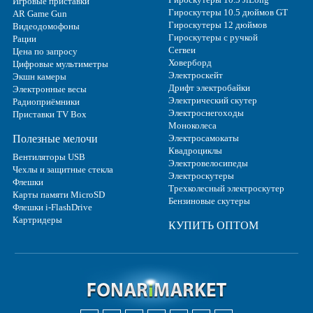
Игровые приставки
Гироскутеры 10.5 дюймов GT
AR Game Gun
Гироскутеры 12 дюймов
Видеодомофоны
Гироскутеры с ручкой
Рации
Сегвеи
Цена по запросу
Ховерборд
Цифровые мультиметры
Электроскейт
Экшн камеры
Дрифт электробайки
Электронные весы
Электрический скутер
Радиоприёмники
Электроснегоходы
Приставки TV Box
Моноколеса
Полезные мелочи
Электросамокаты
Квадроциклы
Вентиляторы USB
Электровелосипеды
Чехлы и защитные стекла
Электроскутеры
Флешки
Трехколесный электроскутер
Карты памяти MicroSD
Бензиновые скутеры
Флешки i-FlashDrive
Картридеры
КУПИТЬ ОПТОМ