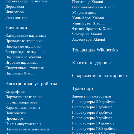
Зеркало видеорегистратор
Полотенца Xiaomi
Держатели
Роботы-пылесосы Xiaomi
Инверторы
Уборка в доме
Разветвители
Умный дом Xiaomi
Умный свет Xiaomi
Наушники
Фитнес-браслеты Xiaomi
Чемоданы Xiaomi
Одноразовые наушники
Аксессуары Xiaomi
Проводные наушники
Накладные наушники
Товары для Wildberries
Беспроводные наушники
Наушники на молнии
Игровые наушники
Красота и здоровье
Спортивные наушники
Наушники Xiaomi
Снаряжение и экипировка
Электронные устройства
Транспорт
Смартфоны
Запчасти и аксессуары
Портативные колонки
Гироскутеры 6.5 дюймов
Громкоговорители
Гироскутеры 7 дюймов
Караоке микрофоны
Гироскутеры 8 дюймов
Повербанки
Гироскутеры 9 дюймов
Проекторы
Гироскутеры 10 дюймов
Чехлы-аккумуляторы
Гироскутеры 10.5 дюймов
Планшетные компьютеры
Гироскутеры 10.5 JiLong