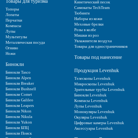
Товары для туризма
Кинетический песок
Самокаты TechTeam
Топоры
Тюбинги
Лопаты
Наборы из кожи
Перчатки
Меховые брелки
Компасы
Розы в колбе
Лупы
Мишки из роз
Мультитулы
Увлажнители воздуха
Металлическая посуда
Товары для одностраничников
Огниво
Ножи
Товары под нанесение
Бинокли
Продукция Levenhuk
Бинокли Tasco
Бинокли Alpen
Телескопы Levenhuk
Бинокли Breaker
Микроскопы Levenhuk
Бинокли Bushnell
Зрительные трубы Levenhuk
Бинокли Comet
Бинокли Levenhuk
Бинокли Galileo
Компасы Levenhuk
Бинокли Leapers
Лупы Levenhuk
Бинокли Nikon
Монокуляры Levenhuk
Бинокли Nikula
Окуляры Levenhuk
Бинокли Yukon
Цифровые камеры Levenhuk
Бинокли БПЦ
Аксессуары Levenhuk
Бинокли Поиск