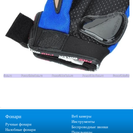
Фонари
Веб камеры
Инструменты
Ручные фонари
Беспроводные звонки
Налобные фонари
Пепельницы