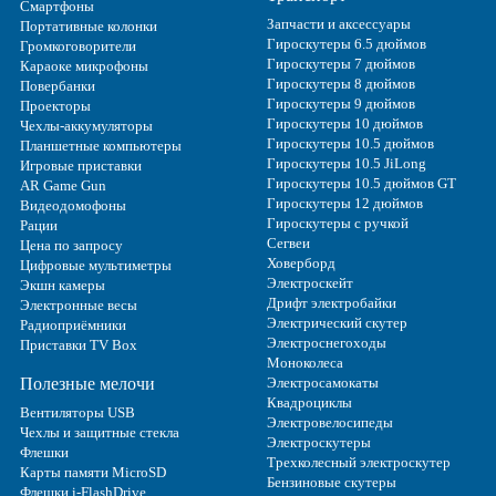
Смартфоны
Запчасти и аксессуары
Портативные колонки
Гироскутеры 6.5 дюймов
Громкоговорители
Гироскутеры 7 дюймов
Караоке микрофоны
Гироскутеры 8 дюймов
Повербанки
Гироскутеры 9 дюймов
Проекторы
Гироскутеры 10 дюймов
Чехлы-аккумуляторы
Гироскутеры 10.5 дюймов
Планшетные компьютеры
Гироскутеры 10.5 JiLong
Игровые приставки
Гироскутеры 10.5 дюймов GT
AR Game Gun
Гироскутеры 12 дюймов
Видеодомофоны
Гироскутеры с ручкой
Рации
Сегвеи
Цена по запросу
Ховерборд
Цифровые мультиметры
Электроскейт
Экшн камеры
Дрифт электробайки
Электронные весы
Электрический скутер
Радиоприёмники
Электроснегоходы
Приставки TV Box
Моноколеса
Полезные мелочи
Электросамокаты
Квадроциклы
Вентиляторы USB
Электровелосипеды
Чехлы и защитные стекла
Электроскутеры
Флешки
Трехколесный электроскутер
Карты памяти MicroSD
Бензиновые скутеры
Флешки i-FlashDrive