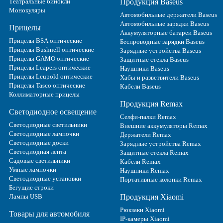
Театральные бинокли
Продукция Baseus
Монокуляры
Автомобильные держатели Baseus
Автомобильные зарядки Baseus
Прицелы
Аккумуляторные батареи Baseus
Прицелы BSA оптические
Беспроводные зарядки Baseus
Прицелы Bushnell оптические
Зарядные устройства Baseus
Прицелы GAMO оптические
Защитные стекла Baseus
Прицелы Leapers оптические
Наушники Baseus
Прицелы Leupold оптические
Хабы и разветвители Baseus
Прицелы Tasco оптические
Кабели Baseus
Коллиматорные прицелы
Продукция Remax
Светодиодное освещение
Селфи-палки Remax
Светодиодные светильники
Внешние аккумуляторы Remax
Светодиодные лампочки
Держатели Remax
Светодиодные доски
Зарядные устройства Remax
Светодиодная лента
Защитные стекла Remax
Садовые светильники
Кабели Remax
Умные лампочки
Наушники Remax
Светодиодные установки
Портативные колонки Remax
Бегущие строки
Лампы USB
Продукция Xiaomi
Рюкзаки Xiaomi
Товары для автомобиля
IP-камеры Xiaomi