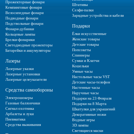
Прожекторные фонари
Штативы
Кемпинговые фонари
Селфи-палки
Велосипедные фонари
Зарядные устройства и кабели
Подводные фонари
Подствольные фонари
Подарки
Фонари-дубинки
Ёлки искусственные
Кольцевые лампы
Женские товары
Брелки-фонарики
Детские товары
Светодиодные прожекторы
Попсокеты
Батарейки и аккумуляторы
Спиннеры
Лазеры
Сумки и Клатчи
Кошельки
Лазерные указки
Умные часы
Лазерные установки
Настольные часы VST
Лазерные целеуказатели
Детские часы-телефон
Настенные часы
Средства самообороны
Наручные часы
Электрошокеры
Подарки на 23 Февраля
Газовые баллончики
Подарки на 8 Марта
Сигнал охотника
Шкатулки для украшений
Арбалеты и луки
Декоративные ножи
Пневматика
Водные игры
Средства выживания
3D лампы
Светящиеся маски