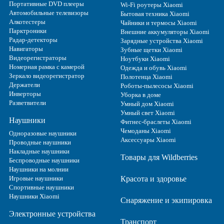
Портативные DVD плееры
Wi-Fi роутеры Xiaomi
Автомобильные телевизоры
Бытовая техника Xiaomi
Алкотестеры
Чайники и термосы Xiaomi
Парктроники
Внешние аккумуляторы Xiaomi
Радар-детекторы
Зарядные устройства Xiaomi
Навигаторы
Зубные щетки Xiaomi
Видеорегистраторы
Ноутбуки Xiaomi
Номерная рамка с камерой
Одежда и обувь Xiaomi
Зеркало видеорегистратор
Полотенца Xiaomi
Держатели
Роботы-пылесосы Xiaomi
Инверторы
Уборка в доме
Разветвители
Умный дом Xiaomi
Умный свет Xiaomi
Наушники
Фитнес-браслеты Xiaomi
Чемоданы Xiaomi
Одноразовые наушники
Аксессуары Xiaomi
Проводные наушники
Накладные наушники
Товары для Wildberries
Беспроводные наушники
Наушники на молнии
Игровые наушники
Красота и здоровье
Спортивные наушники
Наушники Xiaomi
Снаряжение и экипировка
Электронные устройства
Транспорт