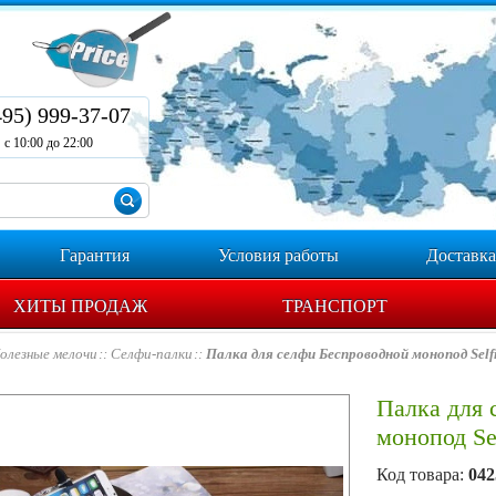
495) 999-37-07
с 10:00 до 22:00
Гарантия
Условия работы
Доставка
ХИТЫ ПРОДАЖ
ТРАНСПОРТ
олезные мелочи
Селфи-палки
Палка для селфи Беспроводной монопод Selfi
Палка для 
монопод Se
Код товара:
042