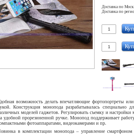
Доставка по Москв
Доставка по регио
Куп
Куп
добная возможность делать впечатляющие фортопортреты или
укой. Конструкция монопода разрабатывалась специально д
азличных моделей гаджетов. Регулировать съемку и настройки
а удобной прорезиненной ручке. Монопод поддерживает работу
омпактными фотоаппаратами, видеокамерами и пр.
овинка в комплектации монопода – управление смартфоном