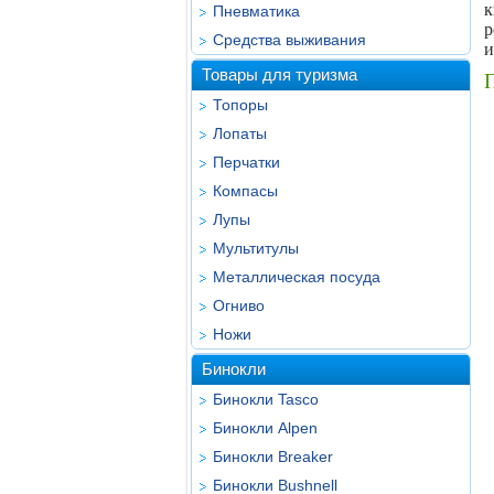
Пневматика
р
Средства выживания
и
Товары для туризма
П
Топоры
Лопаты
Перчатки
Компасы
Лупы
Мультитулы
Металлическая посуда
Огниво
Ножи
Бинокли
Бинокли Tasco
Бинокли Alpen
Бинокли Breaker
Бинокли Bushnell