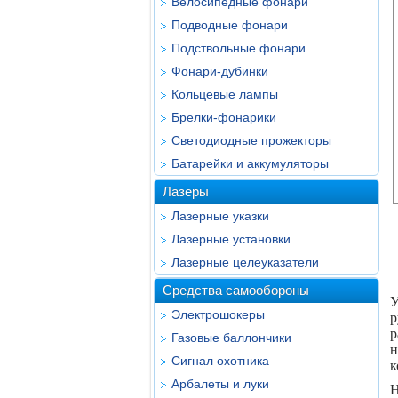
Велосипедные фонари
Подводные фонари
Подствольные фонари
Фонари-дубинки
Кольцевые лампы
Брелки-фонарики
Светодиодные прожекторы
Батарейки и аккумуляторы
Лазеры
Лазерные указки
Лазерные установки
Лазерные целеуказатели
Средства самообороны
У
Электрошокеры
р
р
Газовые баллончики
н
Сигнал охотника
к
Арбалеты и луки
Н