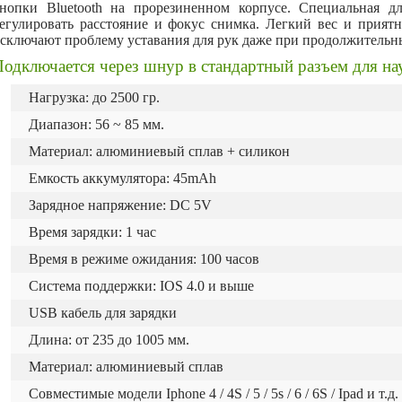
кнопки
Bluetooth
на прорезиненном корпусе. Специальная дл
егулировать расстояние и фокус снимка. Легкий вес и прия
сключают проблему уставания для рук даже при продолжительн
одключается через шнур в стандартный разъем для на
Нагрузка: до 2500 гр.
Диапазон: 56 ~ 85 мм.
Материал: алюминиевый сплав + силикон
Емкость аккумулятора: 45mAh
Зарядное напряжение: DC 5V
Время зарядки: 1 час
Время в режиме ожидания: 100 часов
Система поддержки: IOS 4.0 и выше
USB кабель для зарядки
Длина: от 235 до 1005 мм.
Материал: алюминиевый сплав
Совместимые модели Iphone 4 / 4S / 5 / 5s / 6 / 6S / Ipad и т.д.