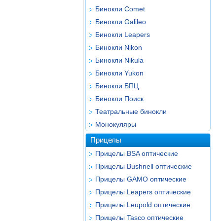
Бинокли Comet
Бинокли Galileo
Бинокли Leapers
Бинокли Nikon
Бинокли Nikula
Бинокли Yukon
Бинокли БПЦ
Бинокли Поиск
Театральные бинокли
Монокуляры
Прицелы
Прицелы BSA оптические
Прицелы Bushnell оптические
Прицелы GAMO оптические
Прицелы Leapers оптические
Прицелы Leupold оптические
Прицелы Tasco оптические